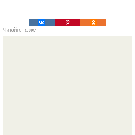
Читайте также
Творожное фитнес - печенье: сладкая радость для
худеющих.