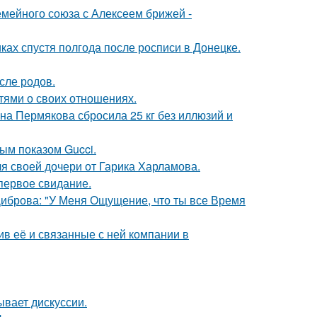
мейного союза с Алексеем брижей -
ках спустя полгода после росписи в Донецке.
сле родов.
тями о своих отношениях.
ана Пермякова сбросила 25 кг без иллюзий и
ным показом Gucci.
я своей дочери от Гарика Харламова.
первое свидание.
Диброва: "У Меня Ощущение, что ты все Время
в её и связанные с ней компании в
ывает дискуссии.