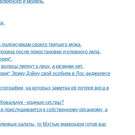
флюенсер и модель.
и.
 подписчикам своего третьего мужа.
лохина после приостановки уголовного дела.
ерек".
волосы липнут к лицу, а резинки нет.
рии" Эрику Дэйну свой особняк в Лос-анджелесе
тографии, на которых заметна её потеря веса в
 Ковальчук - родные сестры?
 и прислушивается к собственному организму, а
елковые халаты, то Мэттью макконахи готов вас