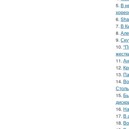
5.
В н
хорео
6.
Sha
7.
В К
8.
Але
9.
Ску
10.
"П
жестк
11.
Ан
12.
Кр
13.
Па
14.
Во
Столь
15.
Бы
дискр
16.
На
17.
В 
18.
Во