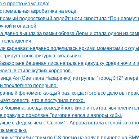
а я просто мама года!
стремальная акробатика на воде.
т самый подростковый апдейт: ноги скрестила "По-новому" 
очной и опасной.
а давно вышла за рамки образа Леры и стала одной из сам
и телевидения.
ля карнавал недавно поделилась яркими моментами с отдых
стрирует свою фигуру в купальнике.
Казахстане бешеная лиса напала на девушку среди ночи и 
ились в стиле жутких хорроров.
вица Ая (Светлана Назаренко) из группы "город 312" вперв
ти трёхлетнего перерыва.
ранный феномен: каждый раз, когда я это всё дело вытираю,
ызёт совесть, что я поступила плохо.
а Кошкина: звезда комедийного кино и театра, чья пленител
я правда о помолвке Григория лепса и авроры кибы.
учше с Дедом, чем с Сыном" - Аврора встала стеной за отн
ла мелочью.
рни устроили стрим по CS прямо на ходу в прицепе на BMW