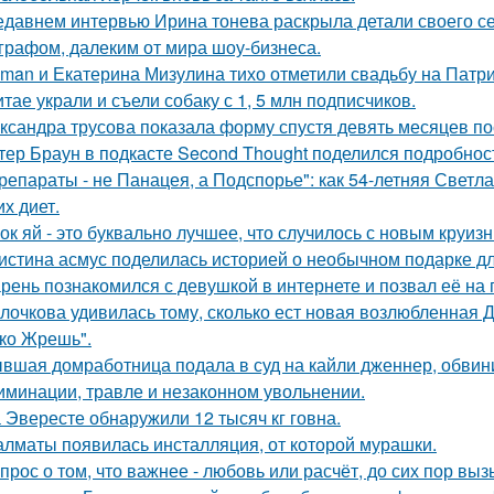
едавнем интервью Ирина тонева раскрыла детали своего се
графом, далеким от мира шоу-бизнеса.
man и Екатерина Мизулина тихо отметили свадьбу на Патри
итае украли и съели собаку с 1, 5 млн подписчиков.
ксандра трусова показала форму спустя девять месяцев по
тер Браун в подкасте Second Thought поделился подробнос
репараты - не Панацея, а Подспорье": как 54-летняя Светл
их диет.
ок яй - это буквально лучшее, что случилось с новым круиз
истина асмус поделилась историей о необычном подарке дл
рень познакомился с девушкой в интернете и позвал её на 
лочкова удивилась тому, сколько ест новая возлюбленная 
ко Жрешь".
вшая домработница подала в суд на кайли дженнер, обвини
иминации, травле и незаконном увольнении.
 Эвересте обнаружили 12 тысяч кг говна.
алматы появилась инсталляция, от которой мурашки.
прос о том, что важнее - любовь или расчёт, до сих пор выз