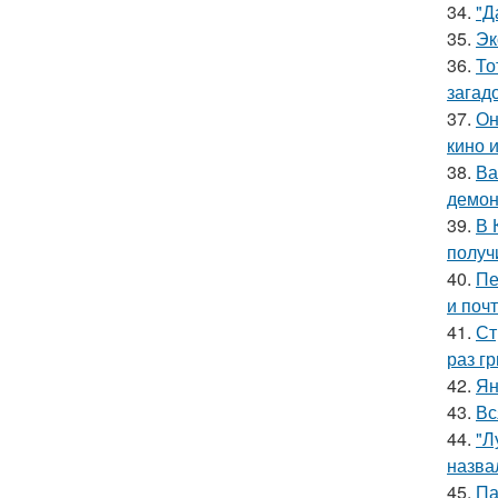
34.
"Д
35.
Эк
36.
То
загад
37.
Он
кино 
38.
Ва
демон
39.
В 
получ
40.
Пе
и поч
41.
Ст
раз гр
42.
Ян
43.
Вс
44.
"Л
назва
45.
Па