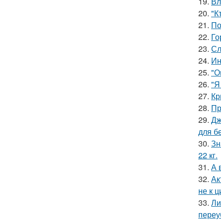
19.
Вл
20.
"К
21.
По
22.
Го
23.
Сл
24.
Ин
25.
"О
26.
"Я
27.
Кр
28.
Пр
29.
Дж
для б
30.
Зн
22 кг.
31.
А 
32.
Ак
не к 
33.
Ли
переу