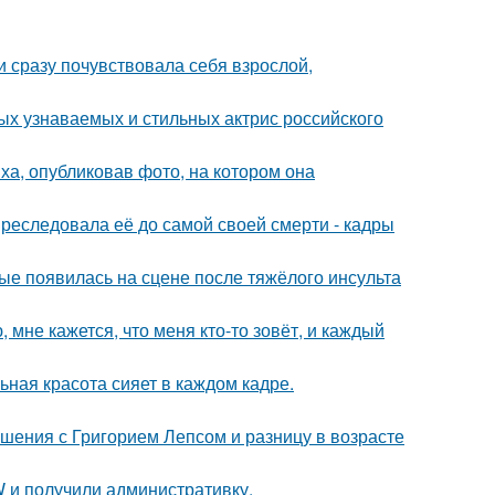
и сразу почувствовала себя взрослой,
ых узнаваемых и стильных актрис российского
а, опубликовав фото, на котором она
преследовала её до самой своей смерти - кадры
ые появилась на сцене после тяжёлого инсульта
 мне кажется, что меня кто-то зовёт, и каждый
ьная красота сияет в каждом кадре.
ошения с Григорием Лепсом и разницу в возрасте
 и получили административку.