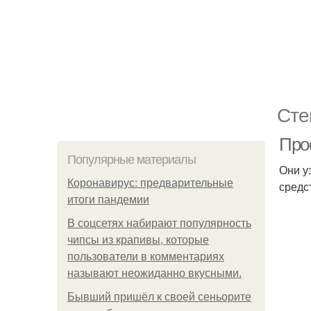
Сте
Про
Популярные материалы
Они у
Коронавирус: предварительные
средс
итоги пандемии
В соцсетях набирают популярность
чипсы из крапивы, которые
пользователи в комментариях
называют неожиданно вкусными.
Бывший пришёл к своей сеньорите