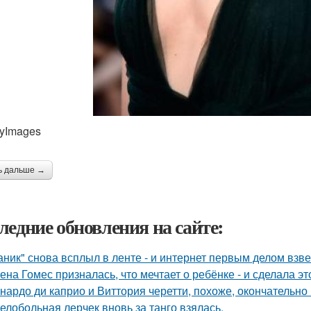
tyImages
ь дальше →
ледние обновления на сайте:
аник" снова всплыл в ленте - и интернет первым делом взве
ена Гомес призналась, что мечтает о ребёнке - и сделала эт
нардо ди каприо и Виттория черетти, похоже, окончательно 
елобольная лерчек вновь за танго взялась.