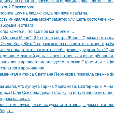
адислава Галаган - российская бодибилдерша, фитнес - ин
то он? Покажи уже!
зорное шоу на людях: когда приличия забыты.
рсть миндаля в день может заметно улучшить состояние кож
абоумие и отвага!
огда кажется, что всё под контролем ….
н Моложе Меня" - 39-летняя сестра Жанны Фриске показала
 Очень Хочу Жить": лерчек вышла на связь из онкоцентра Б
истен стюарт готова взять на себя режиссуру ремейка "Сум
едставьте, жаркий день, ты вся потненькая и растрёпанная, 
онни депп предоставил звезде "Анатомии Страсти" и "эйфо
есплатного проживания.
аменитая актриса Светлана Пермякова показала свежие фо
вы знали, что супруга Гарика Харламова, Екатерина, и Анна
триса Надя Сысоева делает ставку на интуитивное питание
цифрам на весах.
шь в том случае, если вы думали, что звезды дома носят ш
бедить.