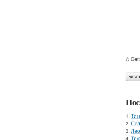
© Get
читат
Пос
1.
Тит
2.
Сел
3.
Лео
4.
Тяж