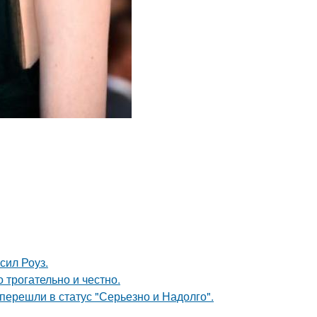
сил Роуз.
о трогательно и честно.
перешли в статус "Серьезно и Надолго".