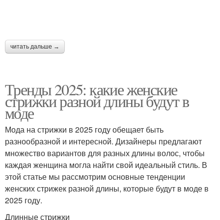
Стрижки на короткие
Стрижка в стиле
волосы
читать дальше →
Тренды 2025: какие женские
Стрижка с рваными
Стрижки на волосы
стрижки разной длины будут в
кончиками
моде
Мода на стрижки в 2025 году обещает быть
разнообразной и интересной. Дизайнеры предлагают
множество вариантов для разных длины волос, чтобы
каждая женщина могла найти свой идеальный стиль. В
этой статье мы рассмотрим основные тенденции
женских стрижек разной длины, которые будут в моде в
2025 году.
Длинные стрижки