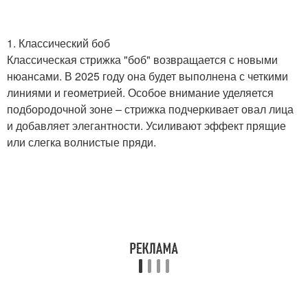
1. Классический боб
Классическая стрижка "боб" возвращается с новыми
Длинные стрижки
Ровные стрижки
нюансами. В 2025 году она будет выполнена с четкими
линиями и геометрией. Особое внимание уделяется
подбородочной зоне – стрижка подчеркивает овал лица
и добавляет элегантности. Усиливают эффект прящие
Средние стрижки
Плечевые стрижки
или слегка волнистые пряди.
Тренды в женских
Модные стрижки
стрижках
Тенденции в женских
Многослойные стрижки
стрижках