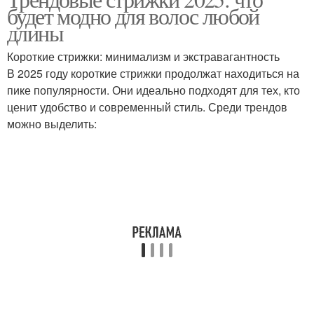
Волосы с объемом
будет модно для волос любой
слоями
длины
Короткие стрижки: минимализм и экстравагантность
Стрижки для коротких
Стрижки для средней
В 2025 году короткие стрижки продолжат находиться на
волос
длины
пике популярности. Они идеально подходят для тех, кто
ценит удобство и современный стиль. Среди трендов
можно выделить:
Стрижки для экстра-
Стрижки для экстра-
коротких волос
длинных волос
Стрижки для овального
Стрижки для круглого
лица
лица
Тенденции в стрижках
Женские стрижки