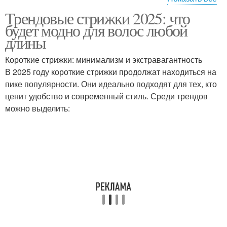
Трендовые стрижки 2025: что
Стрижки для средней
Стрижки для длинных
будет модно для волос любой
длины
волос
длины
Короткие стрижки: минимализм и экстравагантность
Стрижки для экстра-
Стрижки для экстра-
В 2025 году короткие стрижки продолжат находиться на
коротких волос
длинных волос
пике популярности. Они идеально подходят для тех, кто
ценит удобство и современный стиль. Среди трендов
можно выделить:
Стрижки для овального
Стрижки для круглого
лица
лица
Тенденции в стрижках