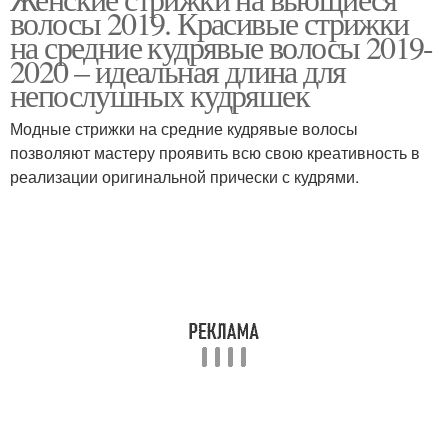
волосы 2019. Красивые стрижки
волосы
волосы
на средние кудрявые волосы 2019-
2020 – идеальная длина для
непослушных кудряшек
Стрижка для пышных
Модные стрижки
волос
Модные стрижки на средние кудрявые волосы
позволяют мастеру проявить всю свою креативность в
реализации оригинальной прически с кудрями.
Боб на кудрявые
Волнистые волосы
волосы
Каре на кудрявые
Сессон на кудрявые
волосы
волосы
Волосы для круглого
Прически с короткими
лица
волосами