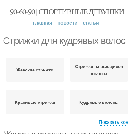
90-60-90 | СПОРТИВНЫЕ ДЕВУШКИ
главная
новости
статьи
Стрижки для кудрявых волос
Стрижки на вьющиеся
Женские стрижки
волосы
Красивые стрижки
Кудрявые волосы
Показать все
Женские стрижки на вьющиеся
Стрижки на волнистые
Фуэте на пушистые