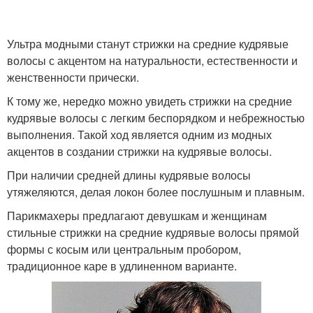
Ультра модными станут стрижки на средние кудрявые
Стрижки на кудрявые
Стрижки для коротких
волосы с акцентом на натуральности, естественности и
волосы
волос
женственности прически.
К тому же, нередко можно увидеть стрижки на средние
кудрявые волосы с легким беспорядком и небрежностью
Стрижки для пушистых
выполнения. Такой ход является одним из модных
Пористые волосы
волос
акцентов в создании стрижки на кудрявые волосы.
При наличии средней длины кудрявые волосы
утяжеляются, делая локон более послушным и плавным.
Стрижки для вьющихся
Парикмахеры предлагают девушкам и женщинам
Кудрявый метод
волос
стильные стрижки на средние кудрявые волосы прямой
формы с косым или центральным пробором,
традиционное каре в удлиненном варианте.
Прически на кудрявые
Идеи для стрижки
волосы