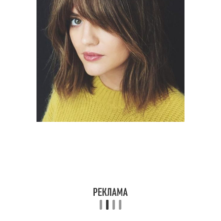
Стрижки в трендах
Стрижка на прямые
Стрижки для тонких
Женские стрижки
волосы
Стрижки на тонкие
Современные стрижки
волосы
Стрижки с прямой
Прически с челкой