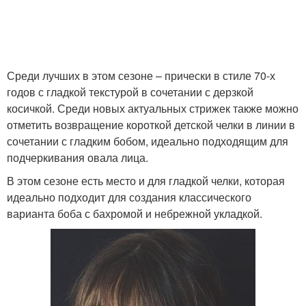
Хвостик с челкой
Челка в стороны
Среди лучших в этом сезоне – прически в стиле 70-х
годов с гладкой текстурой в сочетании с дерзкой
косичкой. Среди новых актуальных стрижек также можно
отметить возвращение короткой детской челки в линии в
Каре с челкой
Объемная челка
сочетании с гладким бобом, идеально подходящим для
подчеркивания овала лица.
В этом сезоне есть место и для гладкой челки, которая
идеально подходит для создания классического
Стрижка на средние
Модные стрижки
варианта боба с бахромой и небрежной укладкой.
прямые
Стрижки для прямых
Стрижки на прямые