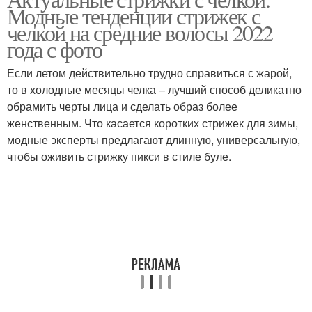
Удобные стрижки
Модные тенденции стрижек с
волосы
челкой на средние волосы 2022
года с фото
Если летом действительно трудно справиться с жарой,
Волосы с челкой
Короткие стрижки
то в холодные месяцы челка – лучший способ деликатно
обрамить черты лица и сделать образ более
женственным. Что касается коротких стрижек для зимы,
модные эксперты предлагают длинную, универсальную,
Челки на средние
Удлиненная челка
чтобы оживить стрижку пикси в стиле буле.
волосы
Короткая челка
Мужские стрижки
Мужская стрижка
Стрижка с челкой