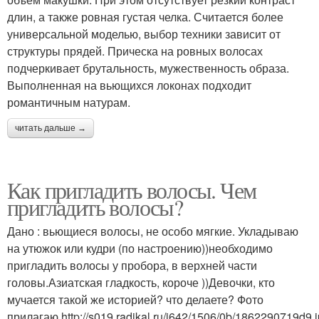
длин, а также ровная густая челка. Считается более
универсальной моделью, выбор техники зависит от
структуры прядей. Прическа на ровных волосах
подчеркивает брутальность, мужественность образа.
Выполненная на вьющихся локонах подходит
романтичным натурам.
читать дальше →
Как пригладить волосы. Чем
пригладить волосы?
Дано : вьющиеся волосы, не особо мягкие. Укладываю
на утюжок или кудри (по настроению))необходимо
пригладить волосы у пробора, в верхней части
головы.Азиатская гладкость, короче ))Девочки, кто
мучается такой же историей? что делаете? Фото
прилагаю.http://s019.radikal.ru/i642/1506/0b/1862290719d9.