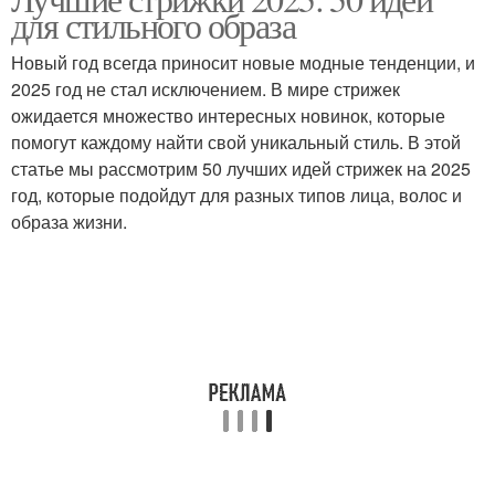
Уход за стрижкой
Новинки в стрижках
для стильного образа
Новый год всегда приносит новые модные тенденции, и
2025 год не стал исключением. В мире стрижек
Тенденции в мужских
ожидается множество интересных новинок, которые
Экологичные стрижки
стрижках
помогут каждому найти свой уникальный стиль. В этой
статье мы рассмотрим 50 лучших идей стрижек на 2025
год, которые подойдут для разных типов лица, волос и
образа жизни.
Многослойные стрижки
Стрижка в стиле
Стрижки на короткие
Женские стрижки
волосы
Стрижка с рваными
Стрижки на волосы
кончиками