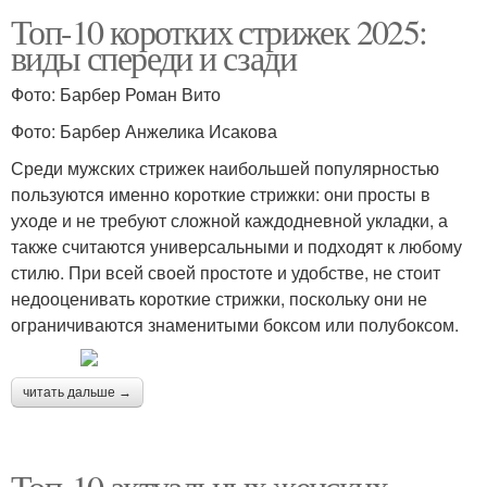
Топ-10 коротких стрижек 2025:
виды спереди и сзади
Французская стрижка
Многослойная стрижка
Фото: Барбер Роман Вито
Фото: Барбер Анжелика Исакова
Среди мужских стрижек наибольшей популярностью
Актуальные стрижки
Стрижки с челкой
пользуются именно короткие стрижки: они просты в
уходе и не требуют сложной каждодневной укладки, а
также считаются универсальными и подходят к любому
стилю. При всей своей простоте и удобстве, не стоит
Стрижки с густой
Стрижки с длинными
недооценивать короткие стрижки, поскольку они не
челкой
челками
ограничиваются знаменитыми боксом или полубоксом.
читать дальше →
Стрижки на средние
Удобные стрижки
волосы
Топ-10 актуальных женских