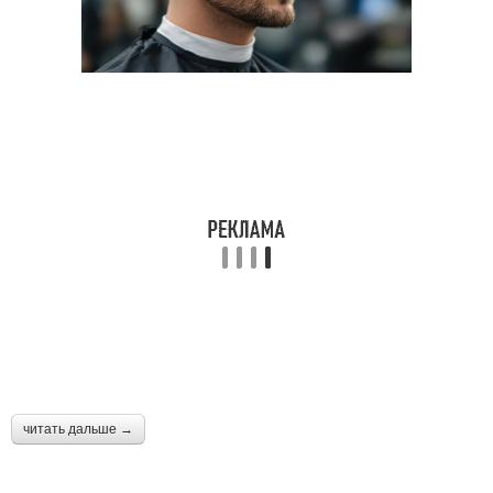
Стильные стрижки
Популярные стрижки
Стрижки для коротких
Стрижка на короткие
волос
волосы
Стрижки с фигурными
Тенденции в модных
выстригами
стрижках
Стили в женских
читать дальше →
Стрижки с акцентом
стрижках