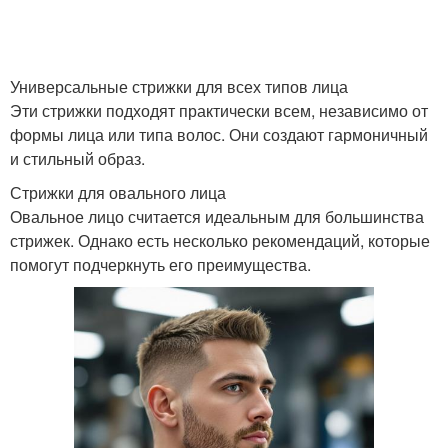
Тенденции в коротких
Универсальные стрижки для всех типов лица
Короткие стрижки
стрижках
Эти стрижки подходят практически всем, независимо от
формы лица или типа волос. Они создают гармоничный
и стильный образ.
Тенденции в женских
Стрижки для овального лица
Стрижки с видом
стрижках
Овальное лицо считается идеальным для большинства
стрижек. Однако есть несколько рекомендаций, которые
помогут подчеркнуть его преимущества.
Модные стрижки
Асимметричная стрижка
Стрижка без челки
Тенденции в стрижках