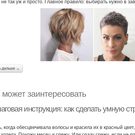
х не так уж и просто. Главное правило: выбирать нужно в з
ь дальше →
 может заинтересовать
аговая инструкция: как сделать умную ст
ь, когда обесцвечивала волосы и красила их в красный цве
 хотела. Похожу месяц и срежу. Или сразу срежу, если не 