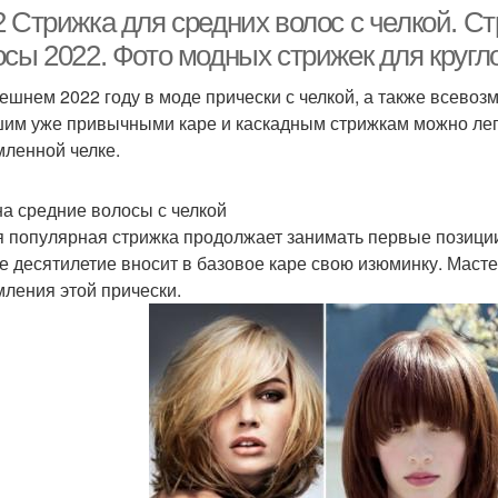
челками
 Стрижка для средних волос с челкой. Ст
сы 2022. Фото модных стрижек для кругло
ешнем 2022 году в моде прически с челкой, а также всево
им уже привычными каре и каскадным стрижкам можно лег
ленной челке.
на средние волосы с челкой
 популярная стрижка продолжает занимать первые позиции
е десятилетие вносит в базовое каре свою изюминку. Мас
ления этой прически.