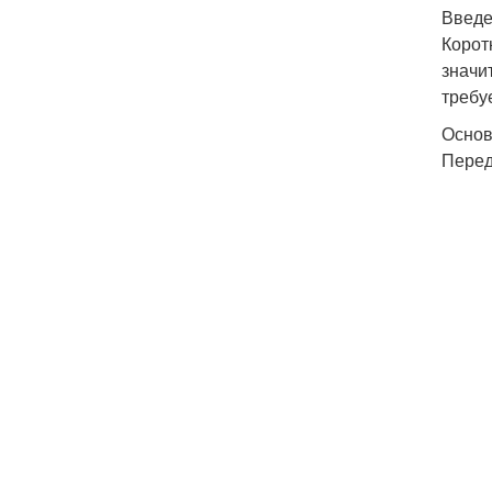
Введ
Корот
значи
требу
Основ
Перед