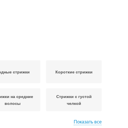
одные стрижки
Короткие стрижки
ижки на средние
Стрижки с густой
волосы
челкой
Показать все
Стрижки на длинные
ижки для женщин