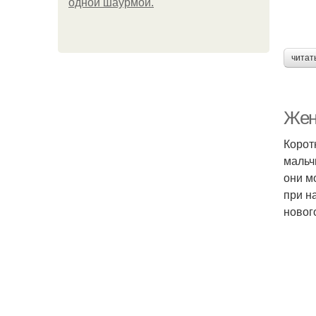
одной шаурмой.
читат
Женс
Корот
мальч
они м
при н
новог