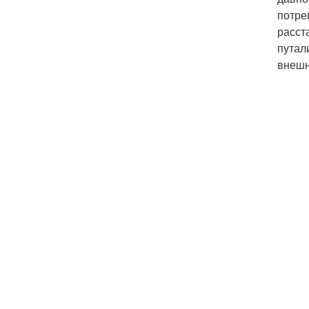
потре
расст
путал
внешн