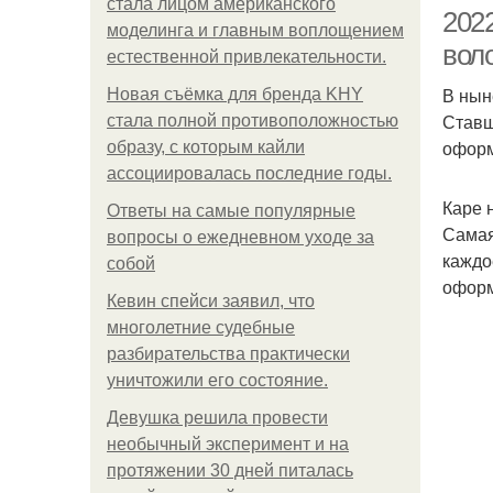
стала лицом американского
2022
моделинга и главным воплощением
воло
естественной привлекательности.
В нын
Новая съёмка для бренда KHY
Ставш
стала полной противоположностью
оформ
образу, с которым кайли
ассоциировалась последние годы.
Каре 
Ответы на самые популярные
Самая
вопросы о ежедневном уходе за
каждо
собой
оформ
Кевин спейси заявил, что
многолетние судебные
разбирательства практически
уничтожили его состояние.
Девушка решила провести
необычный эксперимент и на
протяжении 30 дней питалась