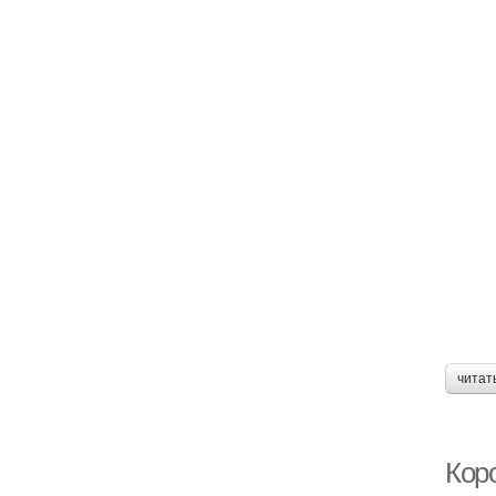
читат
Коро