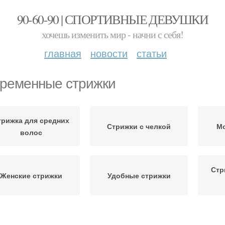
90-60-90 | СПОРТИВНЫЕ ДЕВУШКИ
хочешь изменить мир - начни с себя!
главная
новости
статьи
ременные стрижки
трижка для средних
Стрижки с челкой
М
волос
Стр
Женские стрижки
Удобные стрижки
трижки с длинными
Стрижки с прямой
Стр