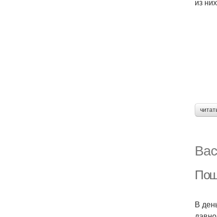
из ни
читат
Вас
Пош
В ден
давно