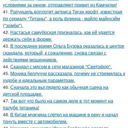
условиями за окном, отправляют привет из Камчатки!
41.
Рапунцель воплотит актриса Тиган крофт, известная
по сериалу "Титаны", а роль флинна - майло майнхэйм
("зомби").
42.
Настасья самубрская призналась, как ей удается
держать себя в форме.
43.
В последнее время Ольга Бузова оказалась в центре
скандала, который, к сожалению, снова связан с
действиями мошенников.
44.
Скандал с мясом в сети магазинов "Светофор".
45.
Моника беллуччи рассказала, почему не стремилась к
худобе и идеальным параметрам.
46.
Сначала это выглядело как обычная сцена на
детской площадке.
47.
Так вот что было на самом деле в тот момент на
палубе титаника!
48.
В Китае мужчина слетел на машине в реку и начал
тонуть вместе с автомобилем.