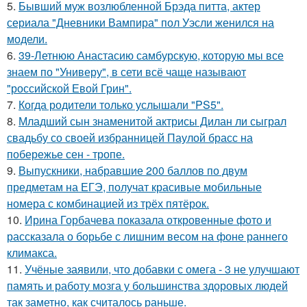
5.
Бывший муж возлюбленной Брэда питта, актер
сериала "Дневники Вампира" пол Уэсли женился на
модели.
6.
39-Летнюю Анастасию самбурскую, которую мы все
знаем по "Универу", в сети всё чаще называют
"российской Евой Грин".
7.
Когда родители только услышали "PS5".
8.
Младший сын знаменитой актрисы Дилан ли сыграл
свадьбу со своей избранницей Паулой брасс на
побережье сен - тропе.
9.
Выпускники, набравшие 200 баллов по двум
предметам на ЕГЭ, получат красивые мобильные
номера с комбинацией из трёх пятёрок.
10.
Ирина Горбачева показала откровенные фото и
рассказала о борьбе с лишним весом на фоне раннего
климакса.
11.
Учёные заявили, что добавки с омега - 3 не улучшают
память и работу мозга у большинства здоровых людей
так заметно, как считалось раньше.