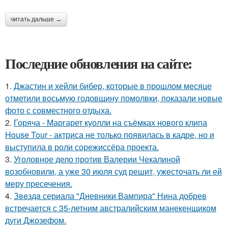
читать дальше →
Последние обновления на сайте:
1.
Джастин и хейли бибер, которые в прошлом месяце
отметили восьмую годовщину помолвки, показали новые
фото с совместного отдыха.
2.
Горяча - Маргарет куолли на съёмках нового клипа
House Tour - актриса не только появилась в кадре, но и
выступила в роли сорежиссёра проекта.
3.
Уголовное дело против Валерии Чекалиной
возобновили, а уже 30 июля суд решит, ужесточать ли ей
меру пресечения.
4.
Звeздa сериала "Дневники Вампира" Нина добрев
встречается с 35-летним австралийским манекенщиком
дуги Джозефом.