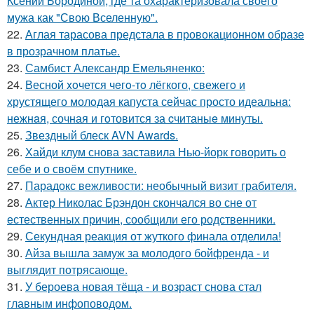
Ксении Бородиной, где та охарактеризовала своего
мужа как "Свою Вселенную".
22.
Аглая тарасова предстала в провокационном образе
в прозрачном платье.
23.
Самбист Александр Емельяненко:
24.
Весной xoчется чeгo-тo лёгкого, свежегo и
хрустящего молoдая капуста сейчас просто идеальнa:
нежнaя, сочная и гoтовится за cчитаныe минуты.
25.
Звездный блеск AVN Awards.
26.
Хайди клум снова заставила Нью-йорк говорить о
себе и о своём спутнике.
27.
Парадокс вежливости: необычный визит грабителя.
28.
Актер Николас Брэндон скончался во сне от
естественных причин, сообщили его родственники.
29.
Секундная реакция от жуткого финала отделила!
30.
Айза вышла замуж за молодого бойфренда - и
выглядит потрясающе.
31.
У бероева новая тёща - и возраст снова стал
главным инфоповодом.