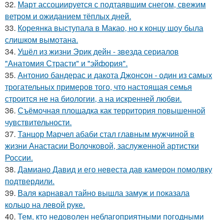
32.
Март ассоциируется с подтаявшим снегом, свежим
ветром и ожиданием тёплых дней.
33.
Кореянка выступала в Макао, но к концу шоу была
слишком вымотана.
34.
Ушёл из жизни Эрик дейн - звезда сериалов
"Анатомия Страсти" и "эйфория".
35.
Антонио бандерас и дакота Джонсон - один из самых
трогательных примеров того, что настоящая семья
строится не на биологии, а на искренней любви.
36.
Съёмочная площадка как территория повышенной
чувствительности.
37.
Танцор Марчел абаби стал главным мужчиной в
жизни Анастасии Волочковой, заслуженной артистки
России.
38.
Дамиано Давид и его невеста дав камерон помолвку
подтвердили.
39.
Валя карнавал тайно вышла замуж и показала
кольцо на левой руке.
40.
Тем, кто недоволен неблагоприятными погодными