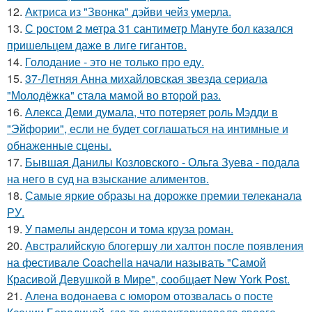
12.
Актриса из "Звонка" дэйви чейз умерла.
13.
С ростом 2 метра 31 сантиметр Мануте бол казался
пришельцем даже в лиге гигантов.
14.
Голодание - это не только про еду.
15.
37-Летняя Анна михайловская звезда сериала
"Молодёжка" стала мамой во второй раз.
16.
Алекса Деми думала, что потеряет роль Мэдди в
"Эйфории", если не будет соглашаться на интимные и
обнаженные сцены.
17.
Бывшая Данилы Козловского - Ольга Зуева - подала
на него в суд на взыскание алиментов.
18.
Самые яркие образы на дорожке премии телеканала
РУ.
19.
У памелы андерсон и тома круза роман.
20.
Австралийскую блогершу ли халтон после появления
на фестивале Coachella начали называть "Самой
Красивой Девушкой в Мире", сообщает New York Post.
21.
Алена водонаева с юмором отозвалась о посте