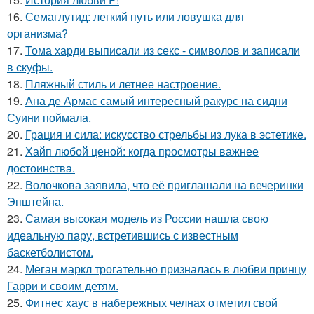
16.
Семаглутид: легкий путь или ловушка для
организма?
17.
Тома харди выписали из секс - символов и записали
в скуфы.
18.
Пляжный стиль и летнее настроение.
19.
Ана де Армас самый интересный ракурс на сидни
Суини поймала.
20.
Грация и сила: искусство стрельбы из лука в эстетике.
21.
Хайп любой ценой: когда просмотры важнее
достоинства.
22.
Волочкова заявила, что её приглашали на вечеринки
Эпштейна.
23.
Самая высокая модель из России нашла свою
идеальную пару, встретившись с известным
баскетболистом.
24.
Меган маркл трогательно призналась в любви принцу
Гарри и своим детям.
25.
Фитнес хаус в набережных челнах отметил свой