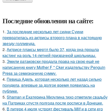
Последние обновления на сайте:
1.
За последние несколько лет сидни Суини
превратилась из актрисы второго плана в настоящую
звезду голливуда.
2.
Актрисе плаксы мертл было 37, когда она прошла
кастинг на роль 14-летней призрачной школьницы.
3.
Эмили ратаковски продала права на свою ещё не
написанную книгу Mother F * Cker издательству Penguin
Press за семизначную сумму.
4.
Певица Адель, которая несколько лет назад сильно
похудела, впервые за долгое время появилась на
публике.
5.
Shaman и Екатерина Мизулина тихо отметили свадьбу
на Патриках спустя полгода после росписи в Донецке.
6.
В питере 4 июля устроят фестиваль Milf и в сети его