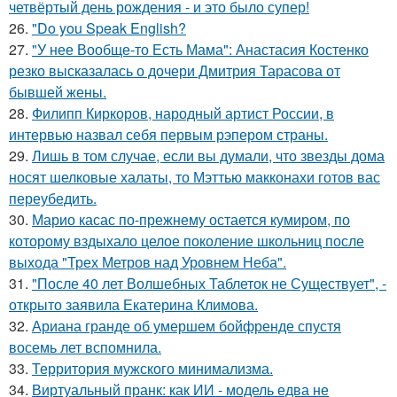
четвёртый день рождения - и это было супер!
26.
"Do you Speak English?
27.
"У нее Вообще-то Есть Мама": Анастасия Костенко
резко высказалась о дочери Дмитрия Тарасова от
бывшей жены.
28.
Филипп Киркоров, народный артист России, в
интервью назвал себя первым рэпером страны.
29.
Лишь в том случае, если вы думали, что звезды дома
носят шелковые халаты, то Мэттью макконахи готов вас
переубедить.
30.
Марио касас по-прежнему остается кумиром, по
которому вздыхало целое поколение школьниц после
выхода "Трех Метров над Уровнем Неба".
31.
"После 40 лет Волшебных Таблеток не Существует", -
открыто заявила Екатерина Климова.
32.
Ариана гранде об умершем бойфренде спустя
восемь лет вспомнила.
33.
Территория мужского минимализма.
34.
Виртуальный пранк: как ИИ - модель едва не