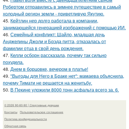
Робертом отправились в зимнее путешествие в самый
холодный регион земли - приветливую Якутию.
45.
Кейтлин нер долго работала в компании,
занимающейся генерацией изображений с помощью ИИ.
46.
Семейный конфликт: Шайло, младшая дочь
Анджелины Джоли и Брэда питта, отказалась от
фамилии отца в свой день рождения.
47.
Келли осборн рассказала, почему так сильно
похудела.
48.
Днем в борцовке, вечером в платье!
49.
"Выгоды для Него в Браке нет": мамаева объяснила,
почему Тимати не решается на женитьбу.
50.
В Пекине уложили 8000 тонн асфальта всего за. 6.
© 2026 90-60-90 | Спортивные девушки
Контакты
Пользовательское соглашение
Политика конфидециальности
Обратная связь