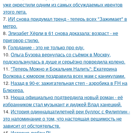
уже окрестили одним из самых обсуждаемых ивентов
этого лета.
7.
ИИ снова придумал тренд - теперь всех "Зажимает" в
метро.
8.
Элизабет Хёрли в 61 снова доказала: возраст - не
приговор стилю.
9.
Голодание - это не только про еду.
10.
Ольга Бузова вернулась со съёмок в Москву,
подскользнулась в душе и серьёзно повредила колено.
11.
"Теперь Можно и Бокальчик Налить": Екатерина
Волкова с юмором поздравила всех мам с каникулами.
12.
Назад в 90-е: зажигательная степ - аэробика в FH на
Блюхера.
13.
Нюша официально подтвердила новый роман - её
избранником стал музыкант и диджей Влад ханецкий.
14.
История одиннадцатилетней реи буллос с Филиппин -
это напоминание о том, что настоящая решимость не
зависит от обстоятельств.
15.
История любви P!