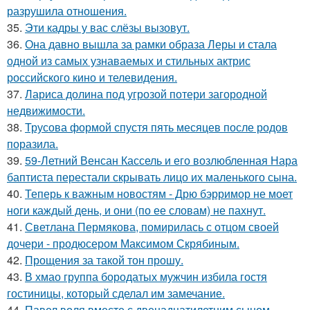
разрушила отношения.
35.
Эти кадры у вас слёзы вызовут.
36.
Она давно вышла за рамки образа Леры и стала
одной из самых узнаваемых и стильных актрис
российского кино и телевидения.
37.
Лариса долина под угрозой потери загородной
недвижимости.
38.
Трусова формой спустя пять месяцев после родов
поразила.
39.
59-Летний Венсан Кассель и его возлюбленная Нара
баптиста перестали скрывать лицо их маленького сына.
40.
Теперь к важным новостям - Дрю бэрримор не моет
ноги каждый день, и они (по ее словам) не пахнут.
41.
Светлана Пермякова, помирилась с отцом своей
дочери - продюсером Максимом Скрябиным.
42.
Прощения за такой тон прошу.
43.
В хмао группа бородатых мужчин избила гостя
гостиницы, который сделал им замечание.
44.
Павел воля вместе с двенадцатилетним сыном