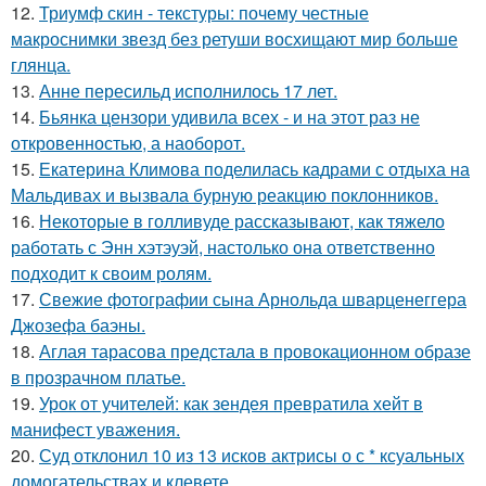
12.
Триумф скин - текстуры: почему честные
макроснимки звезд без ретуши восхищают мир больше
глянца.
13.
Анне пересильд исполнилось 17 лет.
14.
Бьянка цензори удивила всех - и на этот раз не
откровенностью, а наоборот.
15.
Екатерина Климова поделилась кадрами с отдыха на
Мальдивах и вызвала бурную реакцию поклонников.
16.
Некоторые в голливуде рассказывают, как тяжело
работать с Энн хэтэуэй, настолько она ответственно
подходит к своим ролям.
17.
Свежие фотографии сына Арнольда шварценеггера
Джозефа баэны.
18.
Аглая тарасова предстала в провокационном образе
в прозрачном платье.
19.
Урок от учителей: как зендея превратила хейт в
манифест уважения.
20.
Суд отклонил 10 из 13 исков актрисы о с * ксуальных
домогательствах и клевете.