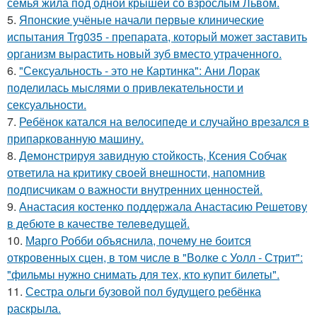
семья жила под одной крышей со взрослым Львом.
5.
Японские учёные начали первые клинические
испытания Trg035 - препарата, который может заставить
организм вырастить новый зуб вместо утраченного.
6.
"Сексуальность - это не Картинка": Ани Лорак
поделилась мыслями о привлекательности и
сексуальности.
7.
Ребёнок катался на велосипеде и случайно врезался в
припаркованную машину.
8.
Демонстрируя завидную стойкость, Ксения Собчак
ответила на критику своей внешности, напомнив
подписчикам о важности внутренних ценностей.
9.
Анастасия костенко поддержала Анастасию Решетову
в дебюте в качестве телеведущей.
10.
Марго Робби объяснила, почему не боится
откровенных сцен, в том числе в "Волке с Уолл - Стрит":
"фильмы нужно снимать для тех, кто купит билеты".
11.
Сестра ольги бузовой пол будущего ребёнка
раскрыла.