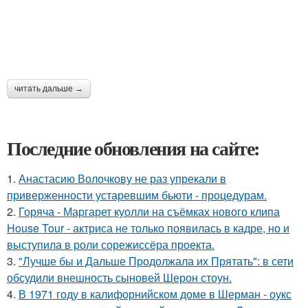
читать дальше →
Последние обновления на сайте:
1.
Анастасию Волочкову не раз упрекали в
приверженности устаревшим бьюти - процедурам.
2.
Горяча - Маргарет куолли на съёмках нового клипа
House Tour - актриса не только появилась в кадре, но и
выступила в роли сорежиссёра проекта.
3.
"Лучше бы и Дальше Продолжала их Прятать": в сети
обсудили внешность сыновей Шерон стоун.
4.
В 1971 году в калифорнийском доме в Шерман - оукс