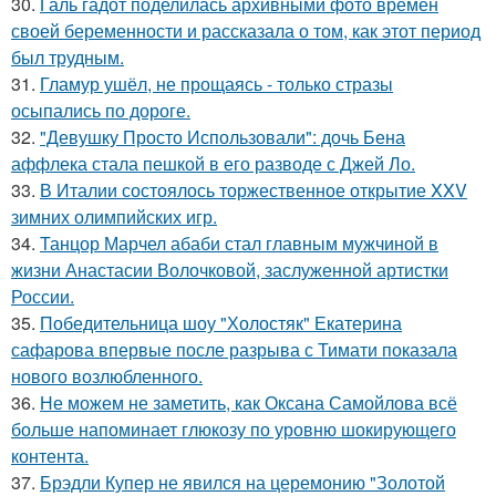
30.
Галь гадот поделилась архивными фото времён
своей беременности и рассказала о том, как этот период
был трудным.
31.
Гламур ушёл, не прощаясь - только стразы
осыпались по дороге.
32.
"Девушку Просто Использовали": дочь Бена
аффлека стала пешкой в его разводе с Джей Ло.
33.
В Италии состоялось торжественное открытие XXV
зимних олимпийских игр.
34.
Танцор Марчел абаби стал главным мужчиной в
жизни Анастасии Волочковой, заслуженной артистки
России.
35.
Победительница шоу "Холостяк" Екатерина
сафарова впервые после разрыва с Тимати показала
нового возлюбленного.
36.
Не можем не заметить, как Оксана Самойлова всё
больше напоминает глюкозу по уровню шокирующего
контента.
37.
Брэдли Купер не явился на церемонию "Золотой