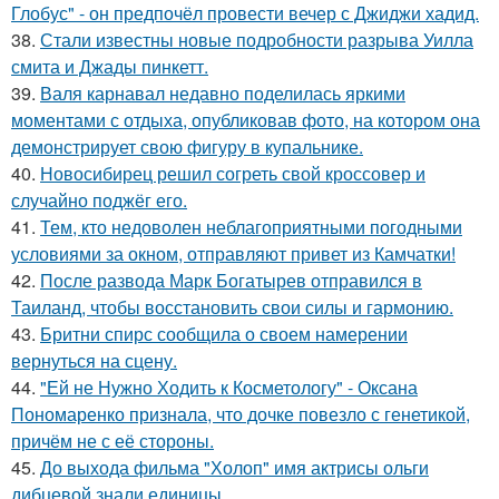
Глобус" - он предпочёл провести вечер с Джиджи хадид.
38.
Стали известны новые подробности разрыва Уилла
смита и Джады пинкетт.
39.
Валя карнавал недавно поделилась яркими
моментами с отдыха, опубликовав фото, на котором она
демонстрирует свою фигуру в купальнике.
40.
Новосибирец решил согреть свой кроссовер и
случайно поджёг его.
41.
Тем, кто недоволен неблагоприятными погодными
условиями за окном, отправляют привет из Камчатки!
42.
После развода Марк Богатырев отправился в
Таиланд, чтобы восстановить свои силы и гармонию.
43.
Бритни спирс сообщила о своем намерении
вернуться на сцену.
44.
"Ей не Нужно Ходить к Косметологу" - Оксана
Пономаренко признала, что дочке повезло с генетикой,
причём не с её стороны.
45.
До выхода фильма "Холоп" имя актрисы ольги
дибцевой знали единицы.