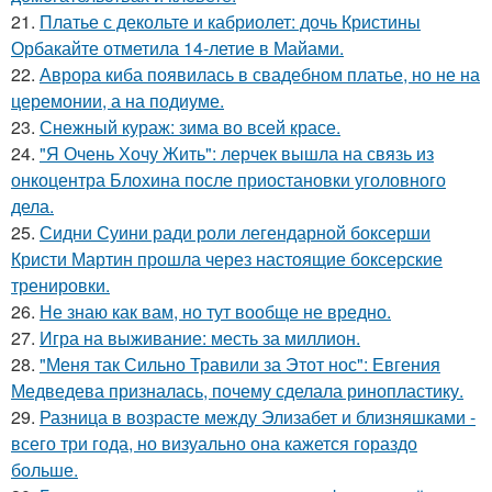
21.
Платье с декольте и кабриолет: дочь Кристины
Орбакайте отметила 14-летие в Майами.
22.
Аврора киба появилась в свадебном платье, но не на
церемонии, а на подиуме.
23.
Снежный кураж: зима во всей красе.
24.
"Я Очень Хочу Жить": лерчек вышла на связь из
онкоцентра Блохина после приостановки уголовного
дела.
25.
Сидни Суини ради роли легендарной боксерши
Кристи Мартин прошла через настоящие боксерские
тренировки.
26.
Не знаю как вам, но тут вообще не вредно.
27.
Игра на выживание: месть за миллион.
28.
"Меня так Сильно Травили за Этот нос": Евгения
Медведева призналась, почему сделала ринопластику.
29.
Разница в возрасте между Элизабет и близняшками -
всего три года, но визуально она кажется гораздо
больше.