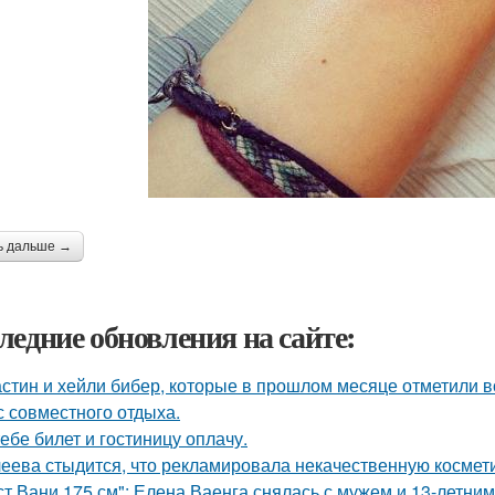
ь дальше →
ледние обновления на сайте:
стин и хейли бибер, которые в прошлом месяце отметили 
с совместного отдыха.
тебе билет и гостиницу оплачу.
еева стыдится, что рекламировала некачественную космети
ст Вани 175 см": Елена Ваенга снялась с мужем и 13-летни