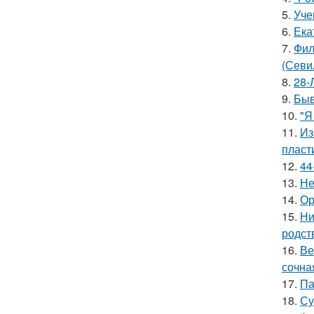
5.
Уче
6.
Ека
7.
Фил
(Севи
8.
28-
9.
Быв
10.
"Я
11.
Из
пласт
12.
44
13.
Не
14.
Ор
15.
Ни
родст
16.
Ве
сочна
17.
Па
18.
Су