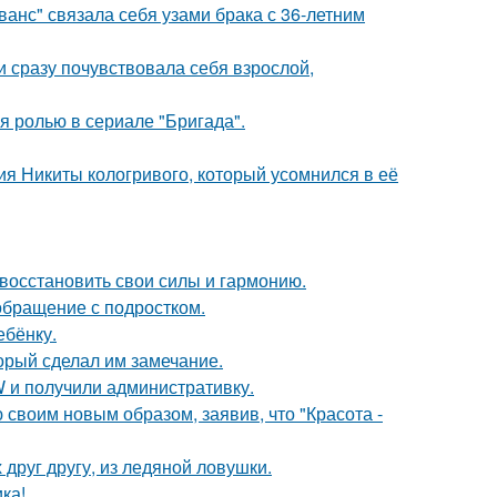
анс" связала себя узами брака с 36-летним
и сразу почувствовала себя взрослой,
я ролью в сериале "Бригада".
ия Никиты кологривого, который усомнился в её
восстановить свои силы и гармонию.
обращение с подростком.
ебёнку.
орый сделал им замечание.
 и получили административку.
своим новым образом, заявив, что "Красота -
друг другу, из ледяной ловушки.
ка!