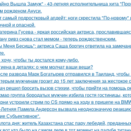
айно Вышла Замуж" - 43-летняя исполнительница хита "Пров
м рожденом Ануси.
т самый подростковый апдейт: ноги скрестила "По-новому" 
очной и опасной.
атерина Гусева - яркая российская актриса, прославившаяс
ану ривз снова стал мемом - теперь рождественским.
ы Меня Бесишь": актриса Саша бортич ответила на замечан
те.
 хочу, чтобы ты достался кому-либо.
гиена в деталях: о чем молчат ваши вещи?
сле развода Марк Богатырев отправился в Таиланд, чтобы 
терым мужчинам грозит до 15 лет заключения за жестокое 
ач решил бросить вызов стихии, чтобы прийти на помощь р
хмао группа бородатых мужчин избила гостя гостиницы, кот
рни устроили стрим по CS прямо на ходу в прицепе на BMW
-Летняя Памела Андерсон вызвала неоднозначную реакцию 
ие Субъективное".
лота дня: житель Казахстана спас пару лебедей, преданных 
к вот что было на самом деле в тот момент на палубе титани