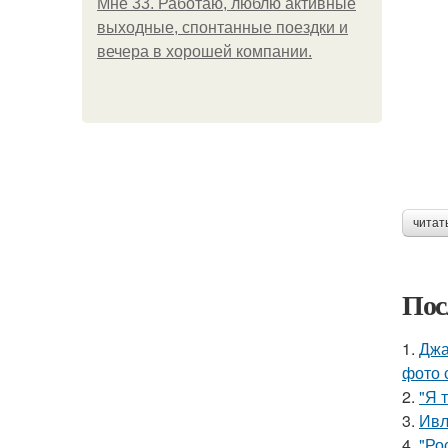
Мне 33. Работаю, люблю активные
выходные, спонтанные поездки и
вечера в хорошей компании.
читат
Пос
1.
Джа
фото 
2.
"Я 
3.
Ивл
4.
"Ро