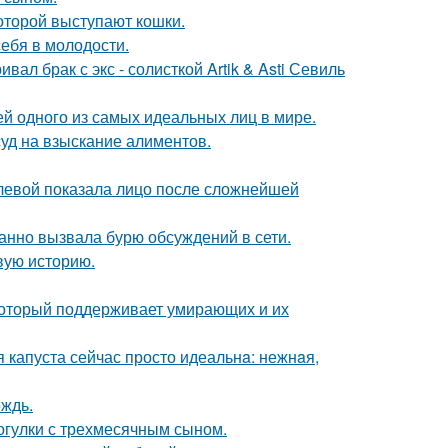
оторой выступают кошки.
себя в молодости.
ал брак с экс - солисткой Artik & Asti Севиль
ей одного из самых идеальных лиц в мире.
суд на взыскание алиментов.
олевой показала лицо после сложнейшей
анно вызвала бурю обсуждений в сети.
овую историю.
 который поддерживает умирающих и их
я капуста сейчас просто идеальнa: нежнaя,
ождь.
огулки с трехмесячным сыном.