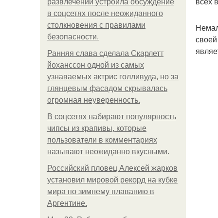
всех 
развлечений устроила обсуждение
в соцсетях после неожиданного
столкновения с правилами
Немал
безопасности.
своей
являе
Ранняя слава сделала Скарлетт
йоханссон одной из самых
узнаваемых актрис голливуда, но за
глянцевым фасадом скрывалась
огромная неуверенность.
В соцсетях набирают популярность
чипсы из крапивы, которые
пользователи в комментариях
называют неожиданно вкусными.
Российский пловец Алексей жарков
установил мировой рекорд на кубке
мира по зимнему плаванию в
Аргентине.