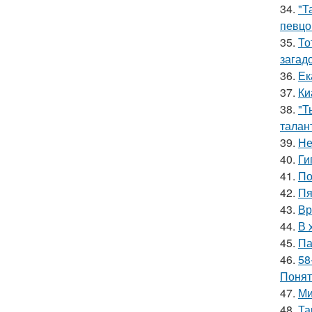
34.
"Т
певцо
35.
То
загад
36.
Ек
37.
Ки
38.
"Т
талан
39.
Не
40.
Ги
41.
По
42.
Пя
43.
Вр
44.
В 
45.
Па
46.
58
Понят
47.
Ми
48.
Та