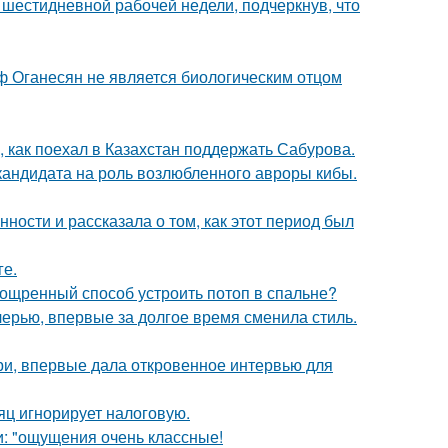
шестидневной рабочей недели, подчеркнув, что
иф Оганесян не является биологическим отцом
, как поехал в Казахстан поддержать Сабурова.
кандидата на роль возлюбленного авроры кибы.
ости и рассказала о том, как этот период был
ге.
зощренный способ устроить потоп в спальне?
черью, впервые за долгое время сменила стиль.
ори, впервые дала откровенное интервью для
яц игнорирует налоговую.
и: "ощущения очень классные!