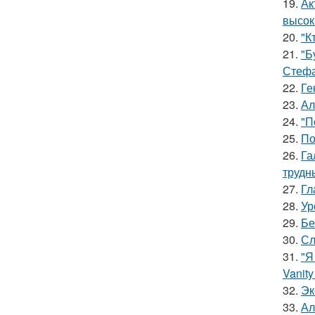
19.
Ак
высок
20.
"К
21.
"Б
Стефа
22.
Ге
23.
Ал
24.
"П
25.
По
26.
Га
трудн
27.
Гл
28.
Ур
29.
Бе
30.
Сл
31.
"Я
Vanity 
32.
Эк
33.
Ал