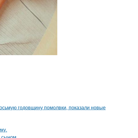
восьмую годовщину помолвки, показали новые
ку.
м сыном.