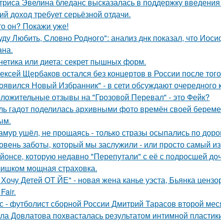
триса Эвелина бледанс высказалась в поддержку введения 
ий доход требует серьёзной отдачи.
то он? Покажи уже!
уду Любить, Словно Родного": анализ днк показал, что Иос
на.
нетика или диета: секрет пышных форм.
ексей Щербаков остался без концертов в России после того
оявился Новый Избранник" - в сети обсуждают очередного 
ложительные отзывы на "Грозовой Перевал" - это Фейк?
ль гадот поделилась архивными фото времён своей беременн
ым.
амур ушёл, не прощаясь - только стразы осыпались по доро
овень заботы, который мы заслужили - или просто самый и
йонсе, которую недавно "Перепутали" с её с подросшей до
ишком мощная страховка.
 Хочу Детей ОТ ЙЕ" - новая жена канье уэста, Бьянка ценз
Fair.
с - футболист сборной России Дмитрий Тарасов второй мес
ла Довлатова похвасталась результатом интимной пластик