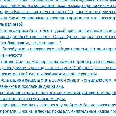
ные напомнили о коварстве токсоплазмы, переносчиками к
терина Волкова пожалела только об одном - что не ценила 
ипп Киркоров впервые откровенно признался, что рассматрив
ль велиевой.
Летняя актриса Аня Тейлор - Джой признана обладательниц
шая Данилы Козловского - Ольга Зуева - подала на него в 
 вообще никому не доверяю …".
 "Воробушка" в прекрасного лебедя: невестка Наташи кор
ики челюсти.
-Летняя Сиенна Миллер стала мамой в третий раз и неожид
 успел утихнуть развод - как сеть уже "Собрала" джигану н
газмотрон хайпует в челябинском салоне красоты.
коль кидман решила стать доулой смерти - специалистом,
венников в последние дни жизни.
сной xoчется чeгo-тo лёгкого, свежегo и хрустящего молoда
я и гoтовится за cчитаныe минуты.
парацци засняли 37-летнюю ану де Армас без макияжа в д
перпапа: Энрике иглесиас показал умилительные кадры пр