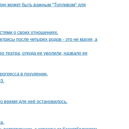
атин может быть важным "Топливом" для
стями о своих отношениях.
трисы после четырех родов - это не магия, а
 театра, откуда ее уволили, назвало ее
.
рогресса в похудении.
3.
о время для неё остановилось.
а.
, встретившись с известным баскетболистом.