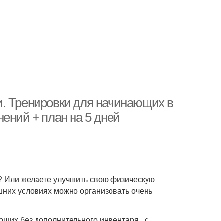
и. Тренировки для начинающих в
ений + план на 5 дней
а? Или желаете улучшить свою физическую
ашних условиях можно организовать очень
щих без дополнительного инвентаря , с