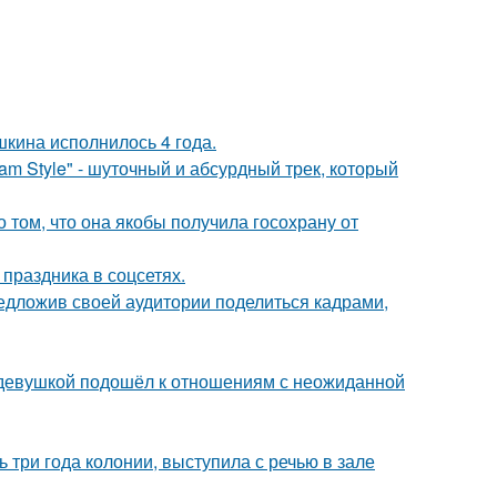
кина исполнилось 4 года.
m Style" - шуточный и абсурдный трек, который
о том, что она якобы получила госохрану от
 праздника в соцсетях.
едложив своей аудитории поделиться кадрами,
 девушкой подошёл к отношениям с неожиданной
 три года колонии, выступила с речью в зале