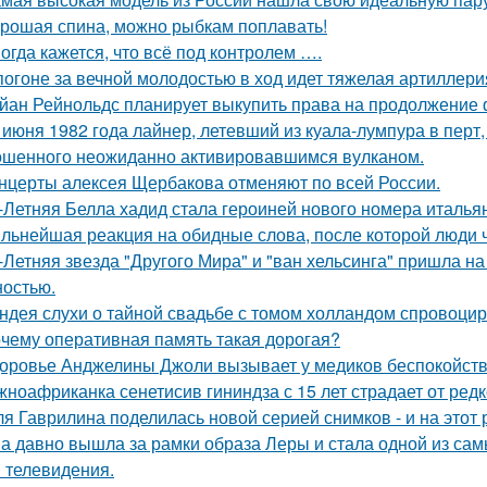
рошая спина, можно рыбкам поплавать!
огда кажется, что всё под контролем ….
погоне за вечной молодостью в ход идет тяжелая артиллери
йан Рейнольдс планирует выкупить права на продолжение 
 июня 1982 года лайнер, летевший из куала-лумпура в перт,
шенного неожиданно активировавшимся вулканом.
нцерты алексея Щербакова отменяют по всей России.
-Летняя Белла хадид стала героиней нового номера италья
льнейшая реакция на обидные слова, после которой люди 
-Летняя звезда "Другого Мира" и "ван хельсинга" пришла н
остью.
ндея слухи о тайной свадьбе с томом холландом спровоцир
чему оперативная память такая дорогая?
оровье Анджелины Джоли вызывает у медиков беспокойств
ноафриканка сенетисив гининдза с 15 лет страдает от редк
я Гаврилина поделилась новой серией снимков - и на этот 
а давно вышла за рамки образа Леры и стала одной из сам
и телевидения.