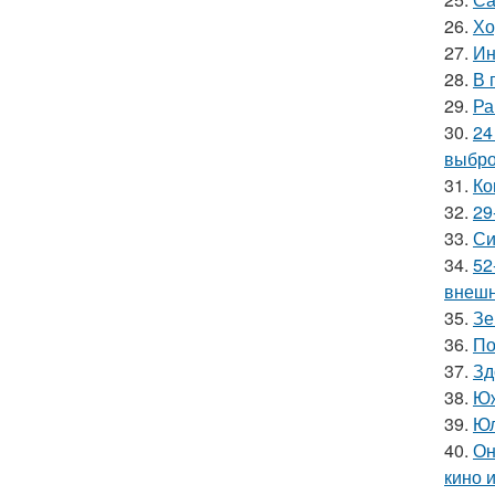
26.
Хо
27.
Ин
28.
В 
29.
Ра
30.
24
выбро
31.
Ко
32.
29
33.
Си
34.
52
внешн
35.
Зе
36.
По
37.
Зд
38.
Юж
39.
Юл
40.
Он
кино 