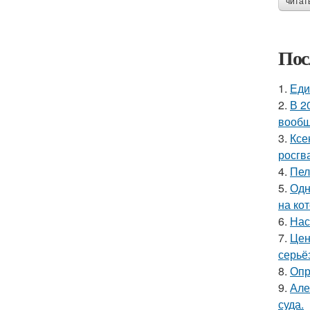
читат
Пос
1.
Еди
2.
В 2
вообщ
3.
Ксе
росгв
4.
Пел
5.
Одн
на ко
6.
Нас
7.
Цен
серьё
8.
Опр
9.
Але
суда.