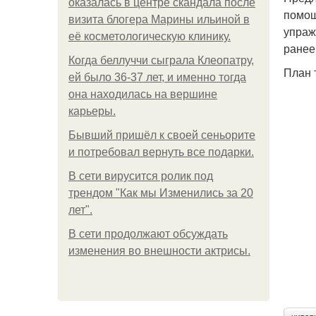
оказалась в центре скандала после
помощ
визита блогера Марины ильиной в
упраж
её косметологическую клинику.
ранее
Когда беллуччи сыграла Клеопатру,
План 
ей было 36-37 лет, и именно тогда
она находилась на вершине
карьеры.
Бывший пришёл к своей сеньорите
и потребовал вернуть все подарки.
В сети вирусится ролик под
трендом "Как мы Изменились за 20
лет".
В сети продолжают обсуждать
изменения во внешности актрисы.