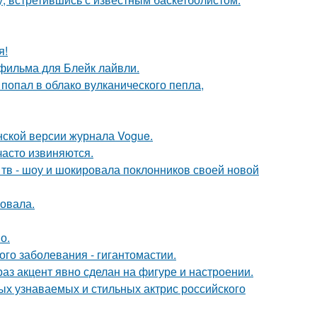
я!
фильма для Блейк лайвли.
 попал в облако вулканического пепла,
нской версии журнала Vogue.
часто извиняются.
а тв - шоу и шокировала поклонников своей новой
овала.
о.
ого заболевания - гигантомастии.
раз акцент явно сделан на фигуре и настроении.
ых узнаваемых и стильных актрис российского