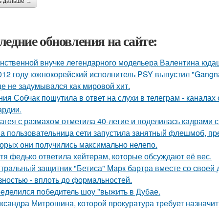
ь дальше →
ледние обновления на сайте:
нственной внучке легендарного модельера Валентина юдаш
012 году южнокорейский исполнитель PSY выпустил "Gangna
е не задумывался как мировой хит.
ния Собчак пошутила в ответ на слухи в телеграм - каналах 
ардии.
агея с размахом отметила 40-летие и поделилась кадрами с
а пользовательница сети запустила занятный флешмоб, пр
торых они получились максимально нелепо.
тя федько ответила хейтерам, которые обсуждают её вес.
тральный защитник "Бетиса" Марк бартра вместе со своей
зностью - вплоть до формальностей.
еделился победитель шоу "выжить в Дубае.
ксандра Митрошина, которой прокуратура требует назначить