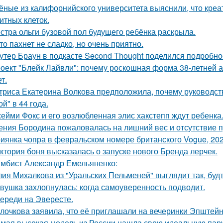
ёные из калифорнийского университета выяснили, что кре
итных клеток.
стра ольги бузовой пол будущего ребёнка раскрыла.
то пахнет не сладко, но очень приятно.
утер Браун в подкасте Second Thought поделился подробно
оект "Блейк Лайвли": почему роскошная форма 38-летней ак
т.
триса Екатерина Волкова предположила, почему руководство
й" в 44 года.
ейми Фокс и его возлюбленная элис хакстепп ждут ребенка
ения Бородина пожаловалась на лишний вес и отсутствие п
иянка чопра в февральском номере британского Vogue, 202
ктория боня высказалась о запуске нового Бренда лерчек.
мбист Александр Емельяненко:
ия Михалкова из "Уральских Пельменей" выглядит так, будт
вушка захлопнулась: когда самоуверенность подводит.
ереди на Эвересте.
лочкова заявила, что её приглашали на вечеринки Эпштейн
мая высокая модель из России нашла свою идеальную пару