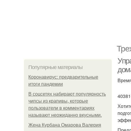
Тре
Упр
Популярные материалы
дом
Коронавирус: предварительные
Время
итоги пандемии
В соцсетях набирают популярность
40381
чипсы из крапивы, которые
Хотит
пользователи в комментариях
подго
называют неожиданно вкусными.
эффек
Жена Курбана Омарова Валерия
Предл