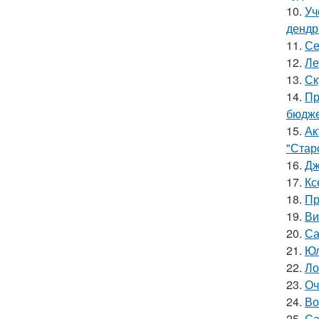
10.
Уч
дендр
11.
Се
12.
Ле
13.
Ск
14.
Пр
бюдже
15.
Ак
"Старо
16.
Дж
17.
Кс
18.
Пр
19.
Ви
20.
Са
21.
Юл
22.
Ло
23.
Оч
24.
Во
25.
Са