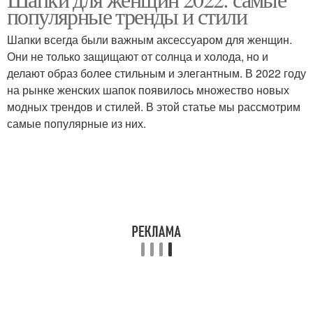
Стили в шапках
Трикотажные шапки
популярные тренды и стили
Шапки всегда были важным аксессуаром для женщин.
Они не только защищают от солнца и холода, но и
делают образ более стильным и элегантным. В 2022 году
Шапки из трикотажа
Актуальные тренды
на рынке женских шапок появилось множество новых
модных трендов и стилей. В этой статье мы рассмотрим
самые популярные из них.
Модные шапки