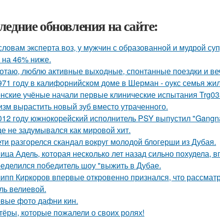
ледние обновления на сайте:
словам эксперта воз, у мужчин с образованной и мудрой су
 на 46% ниже.
отаю, люблю активные выходные, спонтанные поездки и ве
971 году в калифорнийском доме в Шерман - оукс семья жи
нские учёные начали первые клинические испытания Trg035
изм вырастить новый зуб вместо утраченного.
012 году южнокорейский исполнитель PSY выпустил "Gangna
е не задумывался как мировой хит.
ети разгорелся скандал вокруг молодой блогерши из Дубая.
ица Адель, которая несколько лет назад сильно похудела, 
еделился победитель шоу "выжить в Дубае.
ипп Киркоров впервые откровенно признался, что рассматрив
ль велиевой.
вые фото дафни кин.
тёры, которые пожалели о своих ролях!