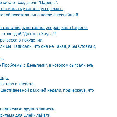
 хита от создателя "Царицы".
е посетила музыкальную премию.
олевой показала лицо после сложнейшей
л там отнюдь не так популярен, как в Европе.
со звездой "Доктора Хауса"?
рогресса в похудении.
ли бы Написали, что она не Такая, я бы Стояла с
нь.
 Проблемы с Деньгами", в котором сыграли эль
ождь.
льствах и клевете.
шестидневной рабочей недели, подчеркнув, что
 подписчики дружно зависли.
фильма для Блейк лайвли.