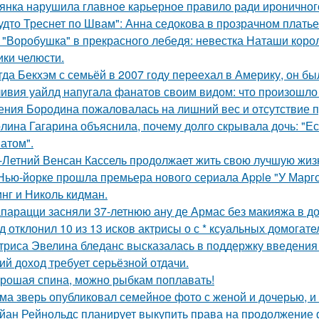
янка нарушила главное карьерное правило ради ироничного
удто Треснет по Швам": Анна седокова в прозрачном плать
 "Воробушка" в прекрасного лебедя: невестка Наташи кор
ики челюсти.
гда Бекхэм с семьёй в 2007 году переехал в Америку, он бы
ивия уайлд напугала фанатов своим видом: что произошло 
ения Бородина пожаловалась на лишний вес и отсутствие п
лина Гагарина объяснила, почему долго скрывала дочь: "Ес
атом".
-Летний Венсан Кассель продолжает жить свою лучшую жиз
Нью-йорке прошла премьера нового сериала Apple "У Марго
нг и Николь кидман.
парацци засняли 37-летнюю ану де Армас без макияжа в д
д отклонил 10 из 13 исков актрисы о с * ксуальных домогате
триса Эвелина бледанс высказалась в поддержку введения 
ий доход требует серьёзной отдачи.
рошая спина, можно рыбкам поплавать!
ма зверь опубликовал семейное фото с женой и дочерью, и
йан Рейнольдс планирует выкупить права на продолжение 