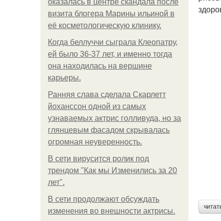
оказалась в центре скандала после
здоро
визита блогера Марины ильиной в
её косметологическую клинику.
Когда беллуччи сыграла Клеопатру,
ей было 36-37 лет, и именно тогда
она находилась на вершине
карьеры.
Ранняя слава сделала Скарлетт
йоханссон одной из самых
узнаваемых актрис голливуда, но за
глянцевым фасадом скрывалась
огромная неуверенность.
В сети вирусится ролик под
трендом "Как мы Изменились за 20
лет".
В сети продолжают обсуждать
читат
изменения во внешности актрисы.