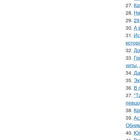
27.
Кр
28.
Не
29.
29
30.
А 
31.
Ис
котор
32.
До
33.
Гр
хиты,
34.
Да
35.
Эк
36.
В 
37.
"Т
певцо
38.
Кр
39.
Ас
Обним
40.
Юл