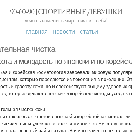
90-60-90 | СПОРТИВНЫЕ ДЕВУШКИ
хочешь изменить мир - начни с себя!
главная
новости
статьи
тельная чистка
ота и молодость по-японски и по-корейски
кая и корейская косметология завоевали мировую популяр
диентам, которые передаются из поколения в поколение. Э
ость и красоту кожи, но и способствуют общему здоровью о
тов, которые делают японские и корейские методы ухода з
ательная чистка кожи
 из ключевых секретов японской и корейской косметологии 
ские женщины уделяют особое внимание этому этапу, испол
ая вода, зеленый чай и сакура. Эти ингредиенты не только 