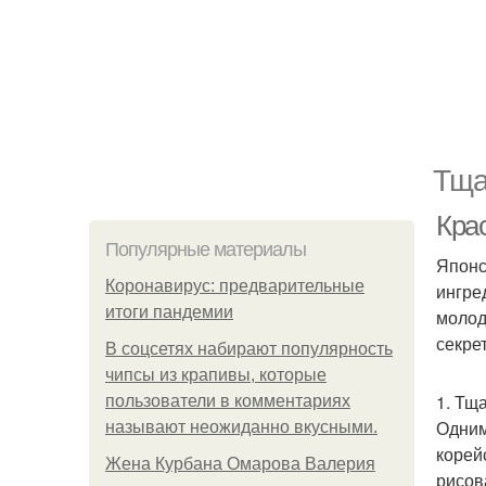
Тща
Крас
Популярные материалы
Японс
Коронавирус: предварительные
ингре
итоги пандемии
молод
секре
В соцсетях набирают популярность
чипсы из крапивы, которые
1. Тщ
пользователи в комментариях
Одним
называют неожиданно вкусными.
корей
Жена Курбана Омарова Валерия
рисов