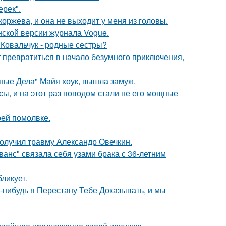
ерек".
оржева, и она не выходит у меня из головы.
нской версии журнала Vogue.
 Ковальчук - родные сестры?
т превратиться в начало безумного приключения,
нные Дела" Майя хоук, вышла замуж.
ы, и на этот раз поводом стали не его мощные
оей помолвке.
получил травму Александр Овечкин.
анс" связала себя узами брака с 36-летним
ликует.
а-нибудь я Перестану Тебе Доказывать, и мы