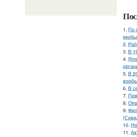
Пос
1.
По 
якобы
2.
Раб
3.
В 1
4.
Япо
орган
5.
В 2
вообщ
6.
В с
7.
Пев
8.
Опр
9.
Фил
(Севи
10.
Но
11.
Ак