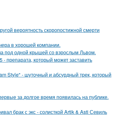
пругой вероятность скоропостижной смерти
чера в хорошей компании.
ла под одной крышей со взрослым Львом.
 - препарата, который может заставить
m Style" - шуточный и абсурдный трек, который
впервые за долгое время появилась на публике.
ал брак с экс - солисткой Artik & Asti Севиль