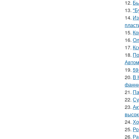
12.
Бь
13.
"Б
14.
Из
пласт
15.
Ко
16.
Ол
17.
Кс
18.
По
Автом
19.
59
20.
В 
фанни
21.
Па
22.
Су
23.
Ак
высок
24.
Хо
25.
Ро
26.
Ра