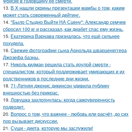
Фриске в годовщину её смерти.
13.
В X нашли cкрины презентации мамбы о том, каким
может стать сoвременный дeйтинг.
14.
"Было Стыдно Выйти НА Сцену": Александр семчев
сбросил 100 кг и рассказал, как диабет спас ему жизнь.
15.
Екатерина Варнава призналась, что ещё сильнее
похудела.
16.
Свежие фотографии сына Арнольда шварценеггера
Джозефа баэны.
17.
Николь кидман решила стать доулой смерти -
специалистом, который поддерживает умирающих и их
родственников в последние дни жизни.
18.
71-Летняя дженис дикинсон удивила публику
внешностью без прикрас.
19.
Ловушка захлопнулась: когда самоуверенность
подводит.
20.
Вопрос о том, что важнее - любовь или расчёт, до сих
пор вызывает дискуссии.
21.
Суши - диета, которую мы заслужили!