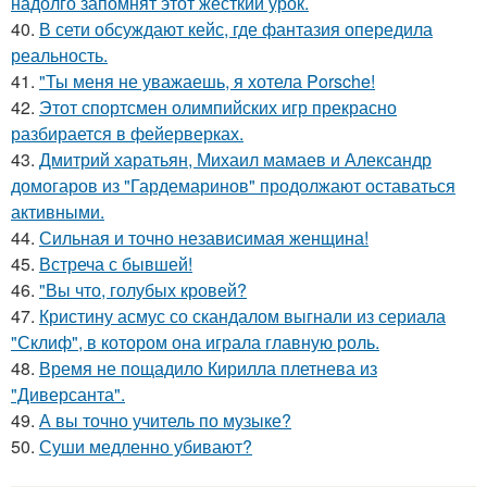
надолго запомнят этот жесткий урок.
40.
В сети обсуждают кейс, где фантазия опередила
реальность.
41.
"Ты меня не уважаешь, я хотела Porsche!
42.
Этот спортсмен олимпийских игр прекрасно
разбирается в фейерверках.
43.
Дмитрий харатьян, Михаил мамаев и Александр
домогаров из "Гардемаринов" продолжают оставаться
активными.
44.
Сильная и точно независимая женщина!
45.
Встреча с бывшей!
46.
"Вы что, голубых кровей?
47.
Кристину асмус со скандалом выгнали из сериала
"Склиф", в котором она играла главную роль.
48.
Время не пощадило Кирилла плетнева из
"Диверсанта".
49.
А вы точно учитель по музыке?
50.
Суши медленно убивают?