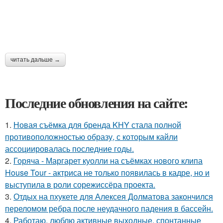
читать дальше →
Последние обновления на сайте:
1.
Новая съёмка для бренда KHY стала полной
противоположностью образу, с которым кайли
ассоциировалась последние годы.
2.
Горяча - Маргарет куолли на съёмках нового клипа
House Tour - актриса не только появилась в кадре, но и
выступила в роли сорежиссёра проекта.
3.
Отдых на пхукете для Алексея Долматова закончился
переломом ребра после неудачного падения в бассейн.
4.
Работаю, люблю активные выходные, спонтанные