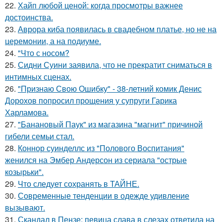
22.
Хайп любой ценой: когда просмотры важнее
достоинства.
23.
Аврора киба появилась в свадебном платье, но не на
церемонии, а на подиуме.
24.
"Что с носом?
25.
Сидни Суини заявила, что не прекратит сниматься в
интимных сценах.
26.
"Признаю Свою Ошибку" - 38-летний комик Денис
Дорохов попросил прощения у супруги Гарика
Харламова.
27.
"Банановый Паук" из магазина "магнит" причиной
гибели семьи стал.
28.
Коннор суинделлс из "Полового Воспитания"
женился на Эмбер Андерсон из сериала "острые
козырьки".
29.
Что следует сохранять в ТАЙНЕ.
30.
Современные тенденции в одежде удивление
вызывают.
31.
Скандал в Пензе: певица слава в слезах ответила на