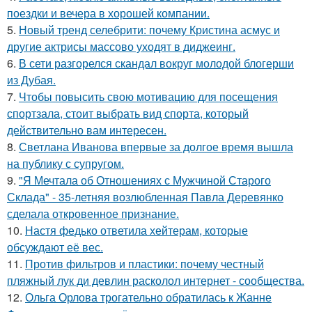
поездки и вечера в хорошей компании.
5.
Новый тренд селебрити: почему Кристина асмус и
другие актрисы массово уходят в диджеинг.
6.
В сети разгорелся скандал вокруг молодой блогерши
из Дубая.
7.
Чтобы повысить свою мотивацию для посещения
спортзала, стоит выбрать вид спорта, который
действительно вам интересен.
8.
Светлана Иванова впервые за долгое время вышла
на публику с супругом.
9.
"Я Мечтала об Отношениях с Мужчиной Старого
Склада" - 35-летняя возлюбленная Павла Деревянко
сделала откровенное признание.
10.
Настя федько ответила хейтерам, которые
обсуждают её вес.
11.
Против фильтров и пластики: почему честный
пляжный лук ди девлин расколол интернет - сообщества.
12.
Ольга Орлова трогательно обратилась к Жанне