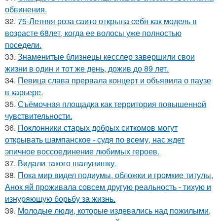
обвинения.
32.
75-Летняя роза саито открыла себя как модель в
возрасте 68лет, когда ее волосы уже полностью
поседели.
33.
Знаменитые близнецы кесслер завершили свои
жизни в один и тот же день, дожив до 89 лет.
34.
Певица слава прервала концерт и объявила о паузе
в карьере.
35.
Съёмочная площадка как территория повышенной
чувствительности.
36.
Поклонники старых добрых ситкомов могут
открывать шампанское - судя по всему, нас ждет
эпичное воссоединение любимых героев.
37.
Видaли тaкого шaлунишку.
38.
Пока мир видел подиумы, обложки и громкие титулы,
Анок яй проживала совсем другую реальность - тихую и
изнуряющую борьбу за жизнь.
39.
Молодые люди, которые издевались над пожилыми,