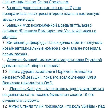
с 20-летним сыном Генри Сэмюэлем.
6.
За последние несколько лет сидни Суини
превратилась из актрисы второго плана в настоящую
звезду голливуда.
7.
Бывший муж возлюбленной Брэда питта, актер
сериала "Дневники Вампира" пол Уэсли женился на
модели.
8.
Жительница флориды Нэнси делло стритто получила
новые автомобильные номера и сначала не поверила
своим глазам.
9.
История бывшей гимнастки и модели юлии Реутовой
драматический оборот приняла.
10.
Павла Дурова заметили в Париже в компании
неизвестной девушки, пока его возлюбленная Юлия
Вавилова находится в ОАЭ.
11.
"Плесень Хайпует" - 67-летнюю мадонну захейтили в
социальных сетях после объявления своего 15-ого
студийного альбома.
12.
Актep Стэнли туччи пpизнался, что poль убийцы - пед