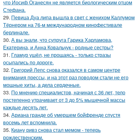
что Иосиф Оганесян не является биологическим отцом
Стефана.
29.
Певица Дуа липа вышла в свет с женихом Каллумом
Тёрнером на 76-м международном кинофестивале
берлинале.
30.
А вы знали, что супруга Гарика Харламова,
Екатерина, и Анна Ковальчук - родные сестры?
31.
Гламур ушёл, не прощаясь - только стразы
осыпались по дороге.
32.
Григорий Лепс снова оказался в самом центре
внимания прессы, и на этот раз поводом стали не его
мощные хиты, а дела сердечные.
33.
По мнению специалистов, начиная с 36 лет, тело
постепенно утрачивает от 3 до 5% мышечной массы
каждые десять лет.
34.
Ариана гранде об умершем бойфренде спустя
восемь лет вспомнила.
35.
Киану ривз снова стал мемом - теперь
рождественским.