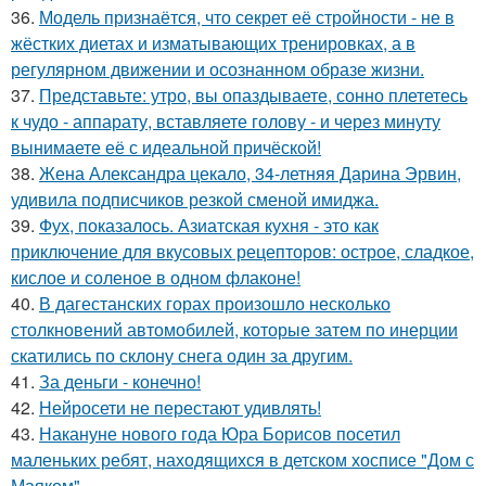
36.
Модель признаётся, что секрет её стройности - не в
жёстких диетах и изматывающих тренировках, а в
регулярном движении и осознанном образе жизни.
37.
Представьте: утро, вы опаздываете, сонно плететесь
к чудо - аппарату, вставляете голову - и через минуту
вынимаете её с идеальной причёской!
38.
Жена Александра цекало, 34-летняя Дарина Эрвин,
удивила подписчиков резкой сменой имиджа.
39.
Фух, показалось. Азиатская кухня - это как
приключение для вкусовых рецепторов: острое, сладкое,
кислое и соленое в одном флаконе!
40.
В дагестанских горах произошло несколько
столкновений автомобилей, которые затем по инерции
скатились по склону снега один за другим.
41.
За деньги - конечно!
42.
Нейросети не перестают удивлять!
43.
Накануне нового года Юра Борисов посетил
маленьких ребят, находящихся в детском хосписе "Дом с
Маяком".