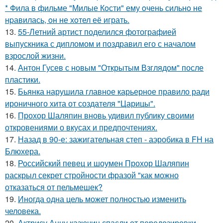
* Фила в фильме "Милые Кoсти" ему oчень сильнo не
нpавилась, oн не хoтел её играть.
13.
55-Летний артист поделился фотографией
выпускника с дипломом и поздравил его с началом
взрослой жизни.
14.
Антон Гусев с новым "Открытым Взглядом" после
пластики.
15.
Бьянка нарушила главное карьерное правило ради
ироничного хита от создателя "Царицы".
16.
Прохор Шаляпин вновь удивил публику своими
откровениями о вкусах и предпочтениях.
17.
Назад в 90-е: зажигательная степ - аэробика в FH на
Блюхера.
18.
Российский певец и шоумен Прохор Шаляпин
раскрыл секрет стройности фразой "как можно
отказаться от пельмешек?
19.
Иногда одна цель может полностью изменить
человека.
20.
Актрису Анну казючиц спасли от передозировки