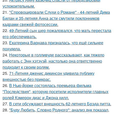
успокоительным.
21.
"Спровоцировали Слухи о Романе" - 44-летний Дима
Билан и 35-летняя Анна асти смутили поклонников
кадрами свежей фотосессии.
22.
49-Летний сын шер пожаловался, что мать перестала
его обеспечивать.
23.
Екатерина Варнава призналась, что ещё сильнее
похудела.
24.
Некоторые в голливуде рассказывают, как тяжело
работать с Энн хэтэуэй, настолько она ответственно
подходит к своим ролям.
25.
71-Летняя дженис дикинсон удивила публику
внешностью без прикрас.
26.
В Нью-йорке состоялась премьера фильма
"Последствия", которую посетили исполнители главных
ролей Кэмерон диас и Джона хилл.
27.
В сети обсуждают внешность 62-летнего Брэда питта.
28.
"Буду Любить, Словно Родного": анализ днк показал,