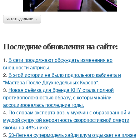
читать дальше →
Последние обновления на сайте:
1.
В сети продолжают обсуждать изменения во
внешности актрисы.
2.
В этой истории не было подпольного кабинета и
"Мастера После Двухнедельных Курсов".
3.
Новая съёмка для бренда KHY стала полной
противоположностью образу, с которым кайли
ассоциировалась последние годы.
4.
По словам эксперта воз, у мужчин с образованной и
мудрой супругой вероятность скоропостижной смерти
якобы на 46% ниже.
5.
53-Летняя супермодель хайди клум отдыхает на пляже