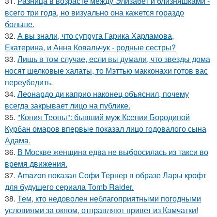
31.
Разница в возрасте между Элизабет и близняшками -
всего три года, но визуально она кажется гораздо
больше.
32.
А вы знали, что супруга Гарика Харламова,
Екатерина, и Анна Ковальчук - родные сестры?
33.
Лишь в том случае, если вы думали, что звезды дома
носят шелковые халаты, то Мэттью макконахи готов вас
переубедить.
34.
Леонардо ди каприо наконец объяснил, почему
всегда закрывает лицо на публике.
35.
"Копия Теоны": бывший муж Ксении Бородиной
Курбан омаров впервые показал лицо годовалого сына
Адама.
36.
В Москве женщина едва не выбросилась из такси во
время движения.
37.
Amazon показал Софи Тернер в образе Лары крофт
для будущего сериала Tomb Raider.
38.
Тем, кто недоволен неблагоприятными погодными
условиями за окном, отправляют привет из Камчатки!