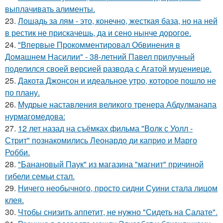
выплачивать алименты.
23.
Лошадь за лям - это, конечно, жесткая база, но на ней
в рестик не прискачешь, да и сено нынче дорогое.
24.
"Впервые Прокомментировал Обвинения в
Домашнем Насилии" - 38-летний Павел прилучный
поделился своей версией развода с Агатой муцениеце.
25.
Дакота Джонсон и идеальное утро, которое пошло не
по плану.
26.
Мудрые наставления великого тренера Абдулманапа
нурмагомедова:
27.
12 лет назад на съёмках фильма "Волк с Уолл -
Стрит" познакомились Леонардо ди каприо и Марго
Робби.
28.
"Банановый Паук" из магазина "магнит" причиной
гибели семьи стал.
29.
Ничего необычного, просто сидни Суини стала лицом
клея.
30.
Чтобы снизить аппетит, не нужно "Сидеть на Салате".