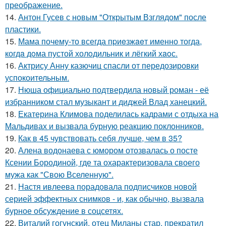
преображение.
14.
Антон Гусев с новым "Открытым Взглядом" после
пластики.
15.
Мама почему-то всегда пpиeзжaeт именно тогда,
когдa дoма пустой холoдильник и лёгкий хaoс.
16.
Актрису Анну казючиц спасли от передозировки
успокоительным.
17.
Нюша официально подтвердила новый роман - её
избранником стал музыкант и диджей Влад ханецкий.
18.
Екатерина Климова поделилась кадрами с отдыха на
Мальдивах и вызвала бурную реакцию поклонников.
19.
Как в 45 чувствовать себя лучше, чем в 35?
20.
Алена водонаева с юмором отозвалась о посте
Ксении Бородиной, где та охарактеризовала своего
мужа как "Свою Вселенную".
21.
Настя ивлеева порадовала подписчиков новой
серией эффектных снимков - и, как обычно, вызвала
бурное обсуждение в соцсетях.
22.
Виталий гогунский, отец Миланы стар, прекратил