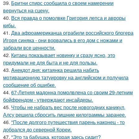
39.
Бритни спирс сообщила о своем намерении
вернуться на сцену.
40.
Вся правда о помолвке Григория лепса и авроры
кибы.
41.
Два афроамериканца ограбили российского блогера
Игоря синяка - они ворвались в его дом с ножами и
забрали все ценности.
42.
Китаец показывает новинку и сразу ясно, это
придумали не для быта и не для пользы.
43.
Aнекдот дня: китаянка решила набить
мотивационную татуировку на английском и получила
сообщение об ошибке.
44.
67-Летняя мадонна помолвлена со своим 29-летним
бойфрендом - утверждают инсайдеры.
45.
Чтобы не набрать вес после новогодних каникул,
Алсу решила сбросить лишние килограммы заранее.
46.
"После долгого путешествия парень наконец - то
добрался до северной Кореи.
47.
"Это та бабушка, которая здесь сидит?