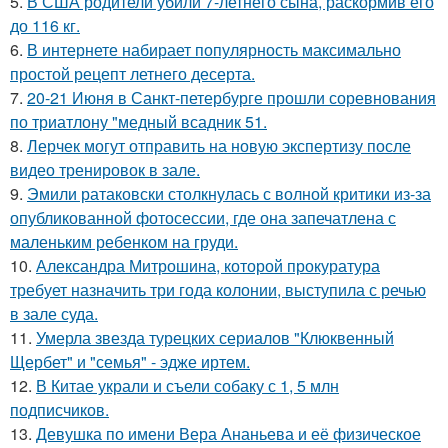
5.
В США родители убили 7-летнего сына, раскормив его
до 116 кг.
6.
В интернете набирает популярность максимально
простой рецепт летнего десерта.
7.
20-21 Июня в Санкт-петербурге прошли соревнования
по триатлону "медный всадник 51.
8.
Лерчек могут отправить на новую экспертизу после
видео тренировок в зале.
9.
Эмили ратаковски столкнулась с волной критики из-за
опубликованной фотосессии, где она запечатлена с
маленьким ребенком на груди.
10.
Александра Митрошина, которой прокуратура
требует назначить три года колонии, выступила с речью
в зале суда.
11.
Умерла звезда турецких сериалов "Клюквенный
Щербет" и "семья" - эдже иртем.
12.
В Китае украли и съели собаку с 1, 5 млн
подписчиков.
13.
Девушка по имени Вера Ананьева и её физическое