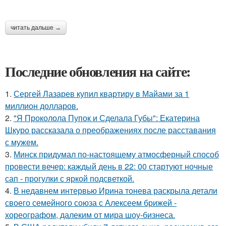
читать дальше →
Последние обновления на сайте:
1.
Сергей Лазарев купил квартиру в Майами за 1
миллион долларов.
2.
"Я Проколола Пупок и Сделала Губы": Екатерина
Шкуро рассказала о преображениях после расставания
с мужем.
3.
Минск придумал по-настоящему атмосферный способ
провести вечер: каждый день в 22: 00 стартуют ночные
сап - прогулки с яркой подсветкой.
4.
В недавнем интервью Ирина тонева раскрыла детали
своего семейного союза с Алексеем брижей -
хореографом, далеким от мира шоу-бизнеса.