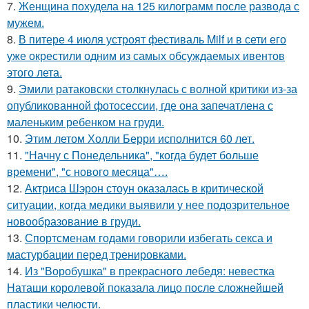
7.
Женщина похудела на 125 килограмм после развода с
мужем.
8.
В питере 4 июля устроят фестиваль Milf и в сети его
уже окрестили одним из самых обсуждаемых ивентов
этого лета.
9.
Эмили ратаковски столкнулась с волной критики из-за
опубликованной фотосессии, где она запечатлена с
маленьким ребенком на груди.
10.
Этим летом Холли Берри исполнится 60 лет.
11.
"Начну с Понедельника", "когда будет больше
времени", "с нового месяца"….
12.
Актриса Шэрон стоун оказалась в критической
ситуации, когда медики выявили у нее подозрительное
новообразование в груди.
13.
Спортсменам годами говорили избегать секса и
мастурбации перед тренировками.
14.
Из "Воробушка" в прекрасного лебедя: невестка
Наташи королевой показала лицо после сложнейшей
пластики челюсти.