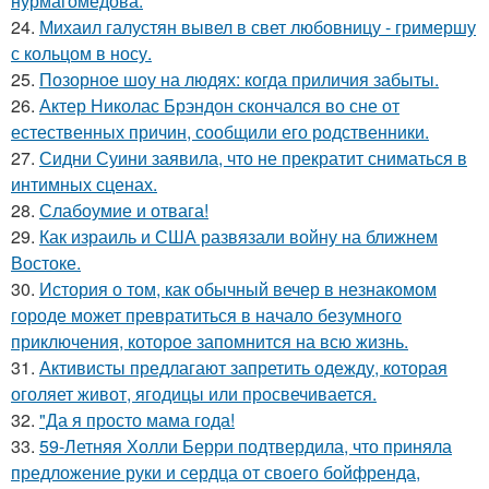
нурмагомедова:
24.
Михаил галустян вывел в свет любовницу - гримершу
с кольцом в носу.
25.
Позорное шоу на людях: когда приличия забыты.
26.
Актер Николас Брэндон скончался во сне от
естественных причин, сообщили его родственники.
27.
Сидни Суини заявила, что не прекратит сниматься в
интимных сценах.
28.
Слабоумие и отвага!
29.
Как израиль и США развязали войну на ближнем
Востоке.
30.
История о том, как обычный вечер в незнакомом
городе может превратиться в начало безумного
приключения, которое запомнится на всю жизнь.
31.
Активисты предлагают запретить одежду, которая
оголяет живот, ягодицы или просвечивается.
32.
"Да я просто мама года!
33.
59-Летняя Холли Берри подтвердила, что приняла
предложение руки и сердца от своего бойфренда,