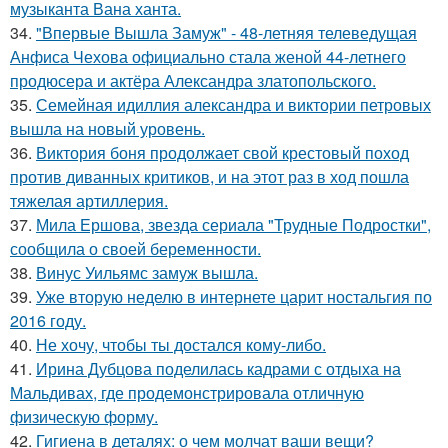
музыканта Вана ханта.
34.
"Впервые Вышла Замуж" - 48-летняя телеведущая
Анфиса Чехова официально стала женой 44-летнего
продюсера и актёра Александра златопольского.
35.
Семейная идиллия александра и виктории петровых
вышла на новый уровень.
36.
Виктория боня продолжает свой крестовый поход
против диванных критиков, и на этот раз в ход пошла
тяжелая артиллерия.
37.
Мила Ершова, звезда сериала "Трудные Подростки",
сообщила о своей беременности.
38.
Винус Уильямс замуж вышла.
39.
Уже вторую неделю в интернете царит ностальгия по
2016 году.
40.
Не хочу, чтобы ты достался кому-либо.
41.
Ирина Дубцова поделилась кадрами с отдыха на
Мальдивах, где продемонстрировала отличную
физическую форму.
42.
Гигиена в деталях: о чем молчат ваши вещи?