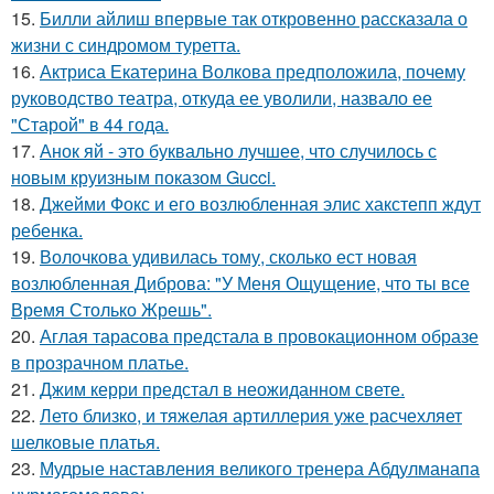
15.
Билли айлиш впервые так откровенно рассказала о
жизни с синдромом туретта.
16.
Актриса Екатерина Волкова предположила, почему
руководство театра, откуда ее уволили, назвало ее
"Старой" в 44 года.
17.
Анок яй - это буквально лучшее, что случилось с
новым круизным показом Gucci.
18.
Джейми Фокс и его возлюбленная элис хакстепп ждут
ребенка.
19.
Волочкова удивилась тому, сколько ест новая
возлюбленная Диброва: "У Меня Ощущение, что ты все
Время Столько Жрешь".
20.
Аглая тарасова предстала в провокационном образе
в прозрачном платье.
21.
Джим керри предстал в неожиданном свете.
22.
Лето близко, и тяжелая артиллерия уже расчехляет
шелковые платья.
23.
Мудрые наставления великого тренера Абдулманапа