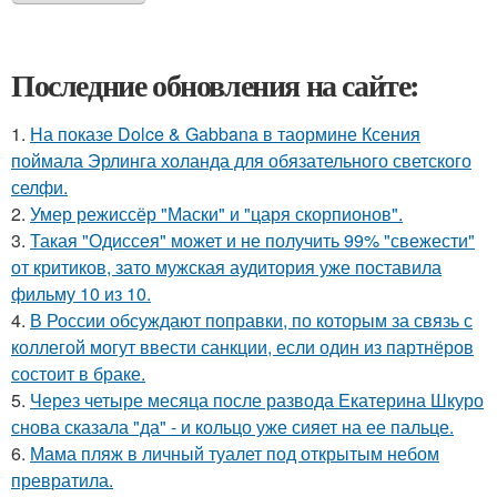
Последние обновления на сайте:
1.
На показе Dolce & Gabbana в таормине Ксения
поймала Эрлинга холанда для обязательного светского
селфи.
2.
Умер режиссёр "Маски" и "царя скорпионов".
3.
Такая "Одиссея" может и не получить 99% "свежести"
от критиков, зато мужская аудитория уже поставила
фильму 10 из 10.
4.
В России обсуждают поправки, по которым за связь с
коллегой могут ввести санкции, если один из партнёров
состоит в браке.
5.
Через четыре месяца после развода Екатерина Шкуро
снова сказала "да" - и кольцо уже сияет на ее пальце.
6.
Мама пляж в личный туалет под открытым небом
превратила.