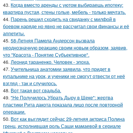
43.
Когда вместо аренды с уютом выбираешь ипотеку:
квартира пустая, стены голые, мебель - только мечтать.
44.
Парень решил сходить на свиданку с милфой в
боевом наряде но явно не рассчитал свои финансы и её
аппетиты.
45.
58-Летняя Памела Андерсон вызвала
неоднозначную реакцию своим новым образом, заявив,
что "Красота - Понятие Субъективное".
46.
Леонид тараненко. Человек - эпоха.
47.
Учительница анатомии заявила, что придет в
купальнике на урок, и ученики не смогут отвести от неё
взгляд - так и случилось.
48.
Вот такая вот свадьба.
49.
"Не Получилось Убрать Дыру в Щеке": жертва
пластики Рита дакота показала лицо после повторной
операции.
50.
Вот как выглядит сейчас 29-летняя актриса Полина
гренц, исполнившая роль Саши мамаевой в сериале