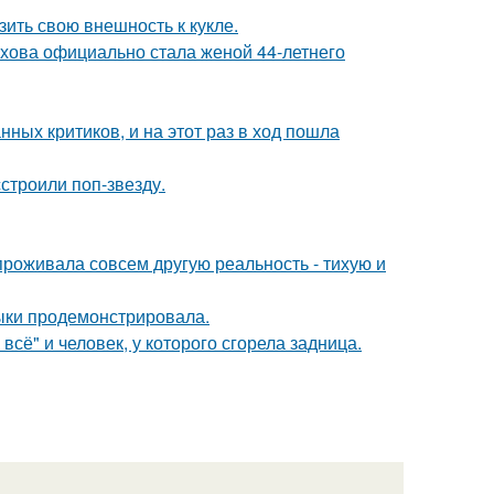
ить свою внешность к кукле.
хова официально стала женой 44-летнего
ных критиков, и на этот раз в ход пошла
строили поп-звезду.
проживала совсем другую реальность - тихую и
выки продемонстрировала.
всё" и человек, у которого сгорела задница.