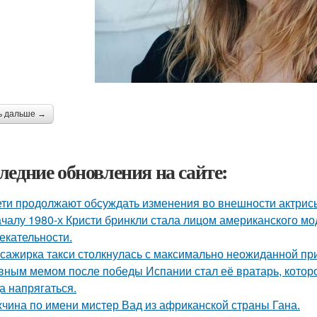
ь дальше →
ледние обновления на сайте:
ети продолжают обсуждать изменения во внешности актрис
ачалу 1980-х Кристи бринкли стала лицом американского м
екательности.
сажирка такси столкнулась с максимально неожиданной п
вным мемом после победы Испании стал её вратарь, которо
а напрягаться.
чина по имени мистер Вад из африканской страны Гана.