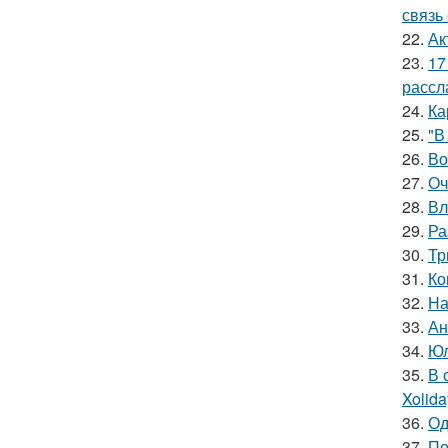
связь
22.
Ак
23.
17
рассл
24.
Ка
25.
"В
26.
Во
27.
Оч
28.
Вл
29.
Ра
30.
Тр
31.
Ко
32.
На
33.
Ан
34.
Юл
35.
В 
Xolid
36.
Од
37.
По