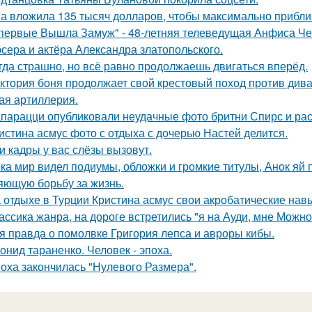
а вложила 135 тысяч долларов, чтобы максимально приблиз
первые Вышла Замуж" - 48-летняя телеведущая Анфиса Че
сера и актёра Александра златопольского.
гда страшно, но всё равно продолжаешь двигаться вперёд.
ктория боня продолжает свой крестовый поход против диван
ая артиллерия.
парацци опубликовали неудачные фото бритни Спирс и рас
истина асмус фото с отдыха с дочерью Настей делится.
и кадры у вас слёзы вызовут.
ка мир видел подиумы, обложки и громкие титулы, Анок яй 
яющую борьбу за жизнь.
 отдыхе в Турции Кристина асмус свои акробатические на
ассика жанра, на дороге встретились "я на Ауди, мне Можно 
я правда о помолвке Григория лепса и авроры кибы.
онид тараненко. Человек - эпоха.
оха закончилась "Нулевого Размера".