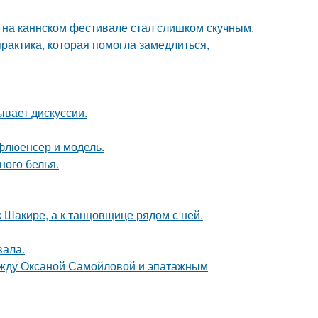
д на каннском фестивале стал слишком скучным.
практика, которая помогла замедлиться,
ывает дискуссии.
флюенсер и модель.
ного белья.
 Шакире, а к танцовщице рядом с ней.
вала.
между Оксаной Самойловой и эпатажным