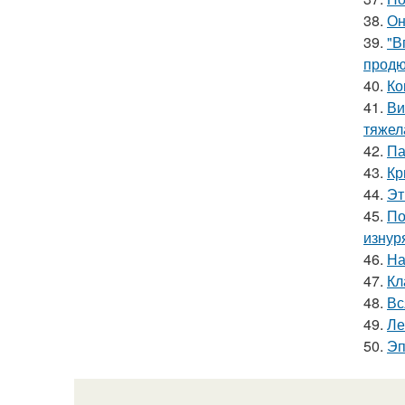
38.
Он
39.
"В
продю
40.
Ко
41.
Ви
тяжел
42.
Па
43.
Кр
44.
Эт
45.
По
изнур
46.
На
47.
Кл
48.
Вс
49.
Ле
50.
Эп