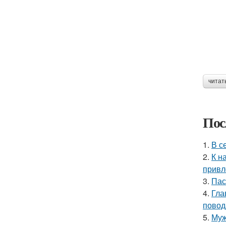
читат
Пос
1.
В с
2.
К н
привл
3.
Пас
4.
Гла
повод
5.
Муж