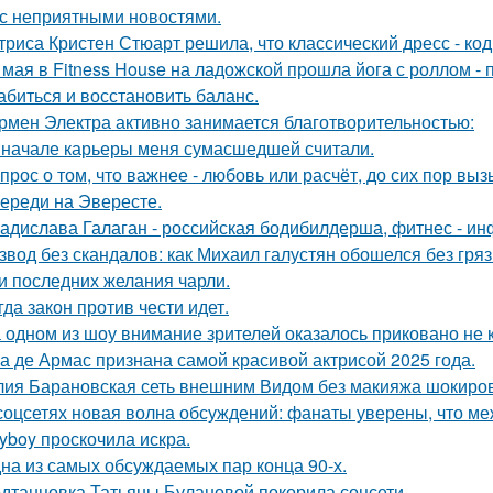
 с неприятными новостями.
триса Кристен Стюарт решила, что классический дресс - ко
 мая в Fitness House на ладожской прошла йога с роллом - 
абиться и восстановить баланс.
рмен Электра активно занимается благотворительностью:
 начале карьеры меня сумасшедшей считали.
прос о том, что важнее - любовь или расчёт, до сих пор выз
ереди на Эвересте.
адислава Галаган - российская бодибилдерша, фитнес - ин
звод без скандалов: как Михаил галустян обошелся без гряз
и последних желания чарли.
гда закон против чести идет.
 одном из шоу внимание зрителей оказалось приковано не к
а де Армас признана самой красивой актрисой 2025 года.
ия Барановская сеть внешним Видом без макияжа шокиро
соцсетях новая волна обсуждений: фанаты уверены, что 
ayboy проскочила искра.
на из самых обсуждаемых пар конца 90-х.
дтанцовка Татьяны Булановой покорила соцсети.