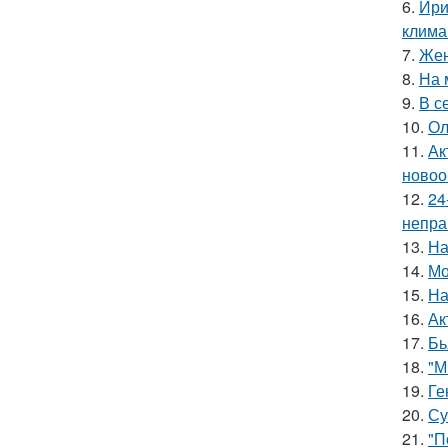
6.
Ири
клима
7.
Жен
8.
На 
9.
В с
10.
Ол
11.
Ак
новоо
12.
24
непра
13.
На
14.
Мо
15.
На
16.
Ак
17.
Бь
18.
"М
19.
Ге
20.
Су
21.
"П