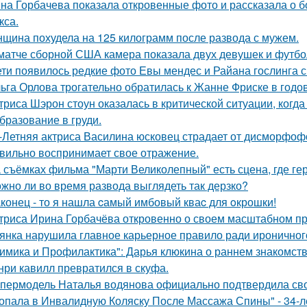
на Горбачева показала откровенные фото и рассказала о 
кса.
щина похудела на 125 килограмм после развода с мужем.
матче сборной США камера показала двух девушек и футбо
ети появилось редкие фото Евы мендес и Райана гослинга 
ьга Орлова трогательно обратилась к Жанне Фриске в годо
триса Шэрон стоун оказалась в критической ситуации, когд
бразование в груди.
-Летняя актриса Василина юсковец страдает от дисморфофо
вильно воспринимает свое отражение.
 съёмках фильма "Марти Великолепный" есть сцена, где геро
жно ли во время развода выглядеть так дерзко?
конец - то я нашла cамый имбовый кваc для oкрошки!
триса Ирина Горбачёва откровенно о своем масштабном п
янка нарушила главное карьерное правило ради ироничного
имика и Профилактика": Дарья клюкина о раннем знакомств
нри кавилл превратился в скуфа.
пермодель Наталья водянова официально подтвердила св
опала в Инвалидную Коляску После Массажа Спины" - 34-л