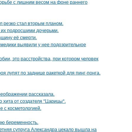
борьбе с лишним весом на фоне раннего
л резко стал вторым планом.
с их подросшими дочерьми.
вщину её смерти.
а медики выявили у нее подозрительное
бии, это расстройства, при котором человек
я лупят по заднице ракеткой для пинг-понга.
реображении рассказала.
 хита от создателя "Царицы".
е с косметологией.
ою беременность.
етняя супруга Александра цекало вышла на