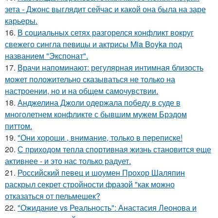
зета - Джонс выглядит сейчас и какой она была на заре
карьеры.
16.
В социальных сетях разгорелся конфликт вокруг
свежего сингла певицы и актрисы Mia Boyka под
названием "Экспонат".
17.
Врачи напоминают: регулярная интимная близость
может положительно сказываться не только на
настроении, но и на общем самочувствии.
18.
Анджелина Джоли одержала победу в суде в
многолетнем конфликте с бывшим мужем Брэдом
питтом.
19.
"Они хороши , внимание, только в переписке!
20.
С приходом тепла спортивная жизнь становится еще
активнее - и это нас только радует.
21.
Российский певец и шоумен Прохор Шаляпин
раскрыл секрет стройности фразой "как можно
отказаться от пельмешек?
22.
"Ожидание vs Реальность": Анастасия Леонова и