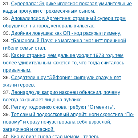
31.
Суперпапа: Энрике иглесиас показал умилительные
кадры прогулки с трехмесячным сыном.
32.
Апокалипсис в Аргентине: страшный супершторм
обрушился на город хенераль вильегас.
33.
Двойная ловушка: как QR - код раскрыл измену.
34.
"Банановый Паук" из магазина "магнит" причиной
гибели семьи стал.
35.
Как ни странно, чем дальше уходит 1978 год, тем
более удивительным кажется то, что тогда считалось
привычным.
36.
Создатели шоу "Эйфория" скипнули сразу 5 лет
жизни героев.
37.
Леонардо ди каприо наконец объяснил, почему
всегда закрывает лицо на публике.
38.
Регину тодоренко снова требуют "Отменить".
39.
Тот самый подростковый апдейт: ноги скрестила "По-
новому" и сразу почувствовала себя взрослой,
загадочной и опасной.
40.
Киану ривз снова стал мемом - теперь