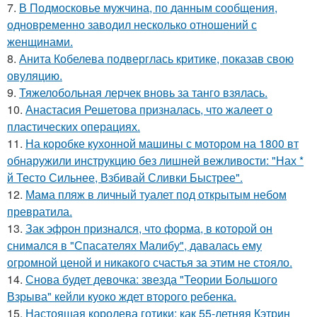
7.
В Подмосковье мужчина, по данным сообщения,
одновременно заводил несколько отношений с
женщинами.
8.
Анита Кобелева подверглась критике, показав свою
овуляцию.
9.
Тяжелобольная лерчек вновь за танго взялась.
10.
Анастасия Решетова призналась, что жалеет о
пластических операциях.
11.
На коробке кухонной машины с мотором на 1800 вт
обнаружили инструкцию без лишней вежливости: "Нах *
й Тесто Сильнее, Взбивай Сливки Быстрее".
12.
Мама пляж в личный туалет под открытым небом
превратила.
13.
Зак эфрон признался, что форма, в которой он
снимался в "Спасателях Малибу", давалась ему
огромной ценой и никакого счастья за этим не стояло.
14.
Снова будет девочка: звезда "Теории Большого
Взрыва" кейли куоко ждет второго ребенка.
15.
Настоящая королева готики: как 55-летняя Кэтрин