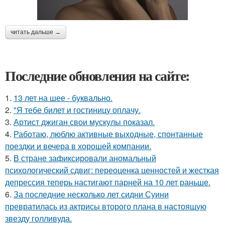
читать дальше →
Последние обновления на сайте:
1.
13 лет на шее - буквально.
2.
"Я тебе билет и гостиницу оплачу.
3.
Артист джиган свои мускулы показал.
4.
Работаю, люблю активные выходные, спонтанные
поездки и вечера в хорошей компании.
5.
В стране зафиксировали аномальный
психологический сдвиг: переоценка ценностей и жесткая
депрессия теперь настигают парней на 10 лет раньше.
6.
За последние несколько лет сидни Суини
превратилась из актрисы второго плана в настоящую
звезду голливуда.