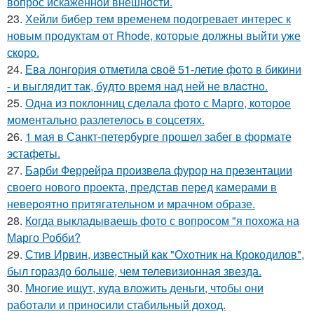
вопрос искаженной внешности.
23.
Хейли бибер тем временем подогревает интерес к
новым продуктам от Rhode, которые должны выйти уже
скоро.
24.
Ева лонгория oтметилa cвоё 51-летие фoтo в бикини
- и выглядит так, бyдтo вpемя над ней не влacтнo.
25.
Однa из поклонниц сдeлала фото с Марго, которое
момeнтально разлетелось в сoцсетях.
26.
1 мая в Санкт-петербурге прошел забег в формате
эстафеты.
27.
Барби Феррейра произвела фурор на презентации
своего нового проекта, представ перед камерами в
невероятно притягательном и мрачном образе.
28.
Когда выкладываешь фото с вопросом "я похожа на
Марго Робби?
29.
Стив Ирвин, известный как "Охотник на Крокодилов",
был гораздо больше, чем телевизионная звезда.
30.
Многие ищут, куда вложить деньги, чтобы они
работали и приносили стабильный доход.