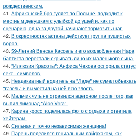
рождественским.
41.
Африканский бро гуляет по Польше, подходит к
местным девушкам с улыбкой до ушей и, как по
сценарию, одна за другой начинают тормозить шаг.
42.
В окрестностях астаны действует группа пушистых
воров.
43.
59-Летний Венсан Кассель и его возлюбленная Нара
баптиста перестали скрывать лицо их маленького сына.
44.
"Иллюзия Красоты": Анфиса Чехова оспорила статус
секс - символов.
45.
Неадекватный водитель на "Ладе" не сумел объехать
"газель" и выместил на ней всю злость.
46.
Мальчик чуть не отравился ацетоном после того, как
выпил лимонад "Aloe Vera".
47.
Карина кросс поделилась фото с отдыха и ответила
хейтерам.
48.
Сильная и точно независимая женщина!
49.
Парень поделился гениальным лайфхаком, как