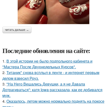
читать дальше →
Последние обновления на сайте:
1.
В этой истории не было подпольного кабинета и
"Мастера После Двухнедельных Курсов".
2.
Титаник" снова всплыл в ленте - и интернет первым
делом взвесил Роуз.
3.
"На Него Вешались Девушки, а я не Давала
Дотрагиваться": катя Iowa рассказала, как ее добивался
муж.
4.
Оказалось, летом можно нормально поднять на покосе
травы.