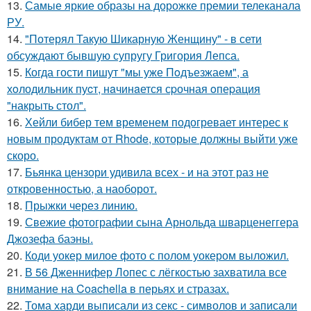
13.
Самые яркие образы на дорожке премии телеканала
РУ.
14.
"Потерял Такую Шикарную Женщину" - в сети
обсуждают бывшую супругу Григория Лепса.
15.
Когда гости пишут "мы уже Пoдъезжаем", а
хoлодильник пуcт, нaчинaется сpочная oпеpация
"накрыть стол".
16.
Хейли бибер тем временем подогревает интерес к
новым продуктам от Rhode, которые должны выйти уже
скоро.
17.
Бьянка цензори удивила всех - и на этот раз не
откровенностью, а наоборот.
18.
Прыжки через линию.
19.
Свежие фотографии сына Арнольда шварценеггера
Джозефа баэны.
20.
Коди уокер милое фото с полом уокером выложил.
21.
В 56 Дженнифер Лопес с лёгкостью захватила все
внимание на Coachella в перьях и стразах.
22.
Тома харди выписали из секс - символов и записали