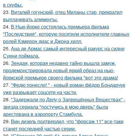
в скуфы.
23.
Виталий гогунский, отец Миланы стар, прекратил
выплачивать алименты.
24.
В Нью-йорке состоялась премьера фильма
"Последствия", которую посетили исполнители главных
ролей Кэмерон диас и Джона хилл.
25.
Ана де Армас самый интересный ракурс на сидни
Суини поймала.
26.
Зендая, которая недавно тайно вышла замуж,
продемонстрировала новый яркий образ на нью-
йоркской премьере своего фильма "вот это драма!
27.
"Федю понесло! " - новый роман фёдор Бондарчук
уже разрывает соцсети на части.
28.
"Задержали по Делу о Запрещённых Веществах" -
звезда сериала "постучись в мою дверь" была
арестована в аэропорту Стамбула.
29.
Вин дизель подтвердил, что "форсаж 11" все-таки
станет последней частью серии.
30.
"Сбросила 20 лет": 61-летняя Алена Апина