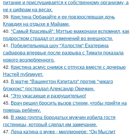
питание и прислушивается к собственному организму, а
не к цифрам на весах.
39.
Кристина Орбакайте и ее повзрослевшая дочь
Клавдия на отдыхе в Майами.
40.
"Самый Красивый": Мэттью макконахи вспомнил, как
подростком страдал от изменений во внешности.
41.
Победительница шоу "Холостяк" Екатерина
сафарова впервые после разрыва с Тимати показала
нового возлюбленного.
42.
Кристина асмус снимок с отпуска вместе с дочерью
Настей публикует.
43.
В матче "Вашингтон Кэпиталз" против "чикаго
блэкхокс" пострадал Александр Овечкин.
44.
"Это ужасающе и разрушительно!
45.
Врач решил бросить вызов стихии, чтобы прийти на
помощь ребёнку.
46.
В хмао группа бородатых мужчин избила гостя
гостиницы, который сделал им замечание.
47.
Лена катина о муже - миллионере: "Он Мыслит