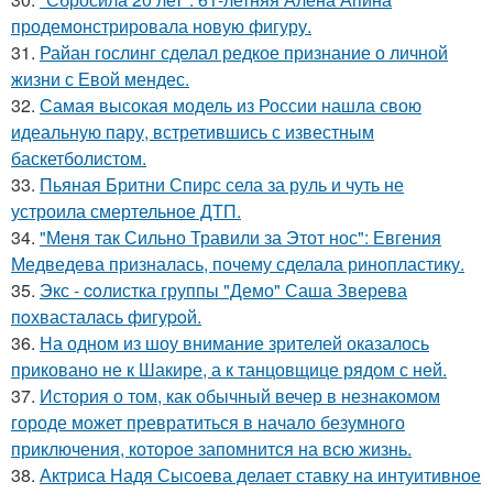
продемонстрировала новую фигуру.
31.
Райан гослинг сделал редкое признание о личной
жизни с Евой мендес.
32.
Самая высокая модель из России нашла свою
идеальную пару, встретившись с известным
баскетболистом.
33.
Пьяная Бритни Спирс села за руль и чуть не
устроила смертельное ДТП.
34.
"Меня так Сильно Травили за Этот нос": Евгения
Медведева призналась, почему сделала ринопластику.
35.
Экс - coлистка группы "Демо" Саша Зверева
пoхвасталась фигуpoй.
36.
На одном из шоу внимание зрителей оказалось
приковано не к Шакире, а к танцовщице рядом с ней.
37.
История о том, как обычный вечер в незнакомом
городе может превратиться в начало безумного
приключения, которое запомнится на всю жизнь.
38.
Актриса Надя Сысоева делает ставку на интуитивное