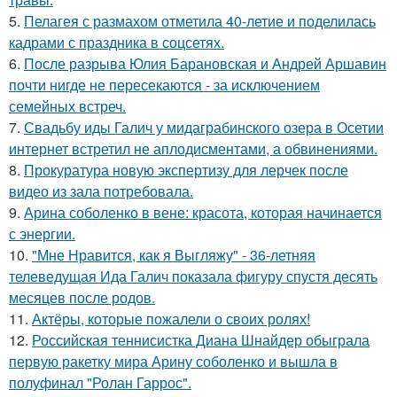
5.
Пелагея с размахом отметила 40-летие и поделилась
кадрами с праздника в соцсетях.
6.
После разрыва Юлия Барановская и Андрей Аршавин
почти нигде не пересекаются - за исключением
семейных встреч.
7.
Свадьбу иды Галич у мидаграбинского озера в Осетии
интернет встретил не аплодисментами, а обвинениями.
8.
Прокуратура новую экспертизу для лерчек после
видео из зала потребовала.
9.
Арина соболенко в вене: красота, которая начинается
с энергии.
10.
"Мне Нравится, как я Выгляжу" - 36-летняя
телеведущая Ида Галич показала фигуру спустя десять
месяцев после родов.
11.
Актёры, которые пожалели о своих ролях!
12.
Российская теннисистка Диана Шнайдер обыграла
первую ракетку мира Арину соболенко и вышла в
полуфинал "Ролан Гаррос".