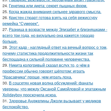
24.
Генетика или диета: секрет пышных форм.
25.
Когда жажда внимания сильнее здравого смысла.
26.
Кристен стюарт готова взять на себя режиссуру
ремейка "Сумерек".
27.
Разница в возрасте между Элизабет и близняшками -
всего три года, но визуально она кажется гораздо
больше.
28.
Этот кадр - наглядный ответ на вечный вопрос о том,
почему статистика продолжительности жизни так
беспощадна к сильной половине человечества.
29.
Никита кологривый сказал вслух то, о чём в
профессии обычно говорят шёпотом: играть
"Красавчика" проще, чем играть лоха.
30.
В соцсетях новая волна обсуждений: фанаты
уверены, что между Оксаной Самойловой и эпатажным
Xolidayboy проскочила искра.
31.
Здоровье Анджелины Джоли вызывает у медиков
беспокойство.