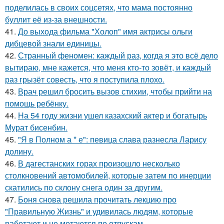
поделилась в своих соцсетях, что мама постоянно
буллит её из-за внешности.
41.
До выхода фильма "Холоп" имя актрисы ольги
дибцевой знали единицы.
42.
Странный феномен: каждый раз, когда я это всё дело
вытираю, мне кажется, что меня кто-то зовёт, и каждый
раз грызёт совесть, что я поступила плохо.
43.
Врач решил бросить вызов стихии, чтобы прийти на
помощь ребёнку.
44.
На 54 году жизни ушел казахский актер и богатырь
Мурат бисенбин.
45.
"Я в Полном а * е": певица слава разнесла Ларису
долину.
46.
В дагестанских горах произошло несколько
столкновений автомобилей, которые затем по инерции
скатились по склону снега один за другим.
47.
Боня снова решила прочитать лекцию про
"Правильную Жизнь" и удивилась людям, которые
работают и не мотаются по отпускам.