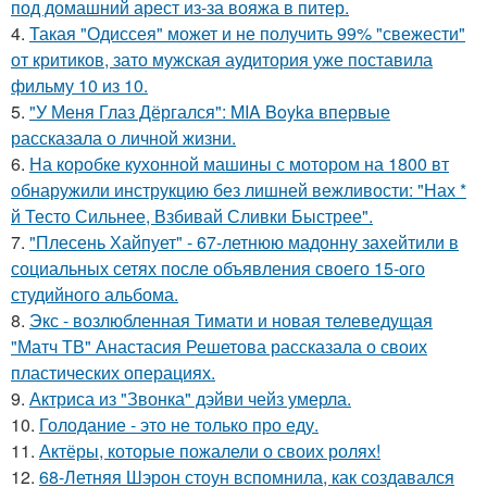
под домашний арест из-за вояжа в питер.
4.
Такая "Одиссея" может и не получить 99% "свежести"
от критиков, зато мужская аудитория уже поставила
фильму 10 из 10.
5.
"У Меня Глаз Дёргался": MIA Boyka впервые
рассказала о личной жизни.
6.
На коробке кухонной машины с мотором на 1800 вт
обнаружили инструкцию без лишней вежливости: "Нах *
й Тесто Сильнее, Взбивай Сливки Быстрее".
7.
"Плесень Хайпует" - 67-летнюю мадонну захейтили в
социальных сетях после объявления своего 15-ого
студийного альбома.
8.
Экс - возлюбленная Тимати и новая телеведущая
"Матч ТВ" Анастасия Решетова рассказала о своих
пластических операциях.
9.
Актриса из "Звонка" дэйви чейз умерла.
10.
Голодание - это не только про еду.
11.
Актёры, которые пожалели о своих ролях!
12.
68-Летняя Шэрон стоун вспомнила, как создавался