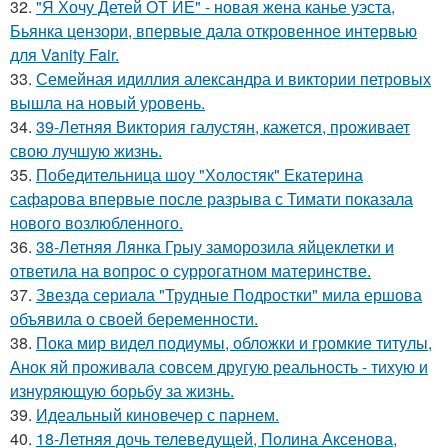
32.
"Я Хочу Детей ОТ ЙЕ" - новая жена канье уэста,
Бьянка цензори, впервые дала откровенное интервью
для Vanity Fair.
33.
Семейная идиллия александра и виктории петровых
вышла на новый уровень.
34.
39-Летняя Виктория галустян, кажется, проживает
свою лучшую жизнь.
35.
Победительница шоу "Холостяк" Екатерина
сафарова впервые после разрыва с Тимати показала
нового возлюбленного.
36.
38-Летняя Лянка Грыу заморозила яйцеклетки и
ответила на вопрос о суррогатном материнстве.
37.
Звезда сериала "Трудные Подростки" мила ершова
объявила о своей беременности.
38.
Пока мир видел подиумы, обложки и громкие титулы,
Анок яй проживала совсем другую реальность - тихую и
изнуряющую борьбу за жизнь.
39.
Идеальный киновечер с парнем.
40.
18-Летняя дочь телеведущей, Полина Аксенова,