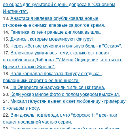
ее образ для культовой сцены допроса в "Основном
Инстинкте".
13.
Анастасия ивлеева опубликовала новые
откровенные снимки впервые за долгое время.
14.
Генетика из тени раньше диплома вышла.
15.
Джинсы, которые моделируют фигуру!
16.
Через жёсткие мучения и сильную боль - к "Оскару".
17.
Волочкова удивилась тому, сколько ест новая
возлюбленная Диброва: "У Меня Ощущение, что ты все
Время Столько Жрешь".
18.
Валя карнавал показала фигуру с отдыха -
поклонники спорят о её внешности.
19.
На Эвересте обнаружили 12 тысяч кг говна.
20.
Коди уокер милое фото с полом уокером выложил.
21.
Михаил галустян вывел в свет любовницу - гримершу
с кольцом в носу.
22.
Вин дизель подтвердил, что "форсаж 11" все-таки
станет последней частью серии.
23.
Парадокс вежливости: необычный визит грабителя.