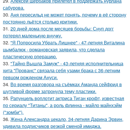
29.
Алексей щербаков прилетел в поддержать нурлана
сабурова.
30.
Аня пересильд не может понять, почему в её сторону
постоянно льётся столько критики.
31.
20 дней дома после месяцев борьбы: Снуп догг
потерял маленькую внучку.
32.
"Я Попросила Убрать Лишнее" - 47-летняя Виталина
цымбалюк - романовская заявила, что сделала
пластическую операцию.
33.
"Тайно Вышла Замуж" - 43-летняя исполнительница
хита "Прованс" связала себя узами брака с 36-летним
певцом рожденом Ануси.
34.
Во время разговора на съёмках Аманда сейфрид в
шутливой форме затронула тему пластики.
35.
Рапунцель воплотит актриса Тиган крофт, известная
по сериалу "Титаны", а роль флинна - майло майнхэйм
("зомби").
36.
Жена Александра цекало, 34-летняя Дарина Эрвин,
удивила подписчиков резкой сменой имиджа.