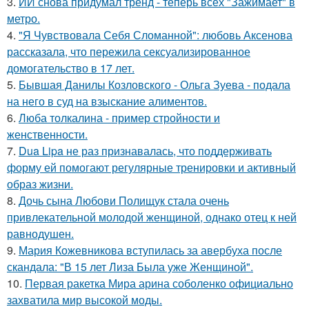
3.
ИИ снова придумал тренд - теперь всех "Зажимает" в
метро.
4.
"Я Чувствовала Себя Сломанной": любовь Аксенова
рассказала, что пережила сексуализированное
домогательство в 17 лет.
5.
Бывшая Данилы Козловского - Ольга Зуева - подала
на него в суд на взыскание алиментов.
6.
Люба толкалина - пример стройности и
женственности.
7.
Dua Lipa не раз признавалась, что поддерживать
форму ей помогают регулярные тренировки и активный
образ жизни.
8.
Дочь сына Любови Полищук стала очень
привлекательной молодой женщиной, однако отец к ней
равнодушен.
9.
Мария Кожевникова вступилась за авербуха после
скандала: "В 15 лет Лиза Была уже Женщиной".
10.
Первая ракетка Мира арина соболенко официально
захватила мир высокой моды.