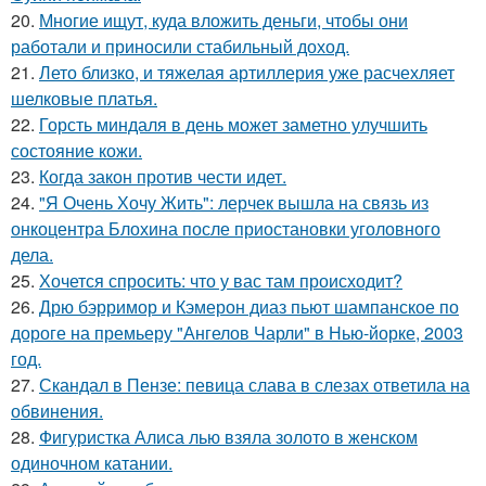
20.
Многие ищут, куда вложить деньги, чтобы они
работали и приносили стабильный доход.
21.
Лето близко, и тяжелая артиллерия уже расчехляет
шелковые платья.
22.
Горсть миндаля в день может заметно улучшить
состояние кожи.
23.
Когда закон против чести идет.
24.
"Я Очень Хочу Жить": лерчек вышла на связь из
онкоцентра Блохина после приостановки уголовного
дела.
25.
Хочется спросить: что у вас там происходит?
26.
Дрю бэрримор и Кэмерон диаз пьют шампанское по
дороге на премьеру "Ангелов Чарли" в Нью-йорке, 2003
год.
27.
Скандал в Пензе: певица слава в слезах ответила на
обвинения.
28.
Фигуристка Алиса лью взяла золото в женском
одиночном катании.