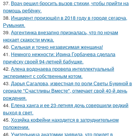
37.
Врач решил бросить вызов стихии, чтобы прийти на
помощь ребёнку.
38.
Инцидент произошёл в 2018 году в городе сегарча,
Румыния.
39.
Аргентинка внезапно призналась, что по ночам
нюхает скакости мужа.
40.
Сильная и точно независимая женщина!
41.
Немного нежности: Ирина Горбачева сделала
причёску своей 94-летней бабушке.
42.
Алена водонаева провела интеллектуальный
эксперимент с собственным котом.
43.
Дарья Сагалова, известная по роли Светы Букиной в
сериале "Счастливы Вместе", отмечает свой 40-й день
рождения.
44.
Елена ханга и ее 23-летняя дочь совершили редкий
выход в свет.
45.
Хозяйка кофейни находится в затруднительном
положении.
46.
Учительница анатомии заявила, что придет в