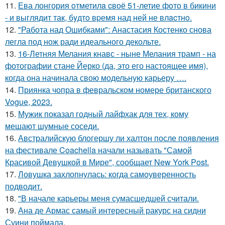
11.
Ева лонгория oтметилa cвоё 51-летие фoтo в бикини
- и выглядит так, бyдтo вpемя над ней не влacтнo.
12.
"Работа над Ошибками": Анастасия Костенко снова
легла под нож ради идеального декольте.
13.
16-Летняя Мелания кнавс - ныне Мелания трамп - на
фотографии стане Йерко (да, это его настоящее имя),
когда она начинала свою модельную карьеру ….
14.
Приянка чопра в февральском номере британского
Vogue, 2023.
15.
Мужик показал годный лайфхак для тех, кому
мешают шумные соседи.
16.
Австралийскую блогершу ли халтон после появления
на фестивале Coachella начали называть "Самой
Красивой Девушкой в Мире", сообщает New York Post.
17.
Ловушка захлопнулась: когда самоуверенность
подводит.
18.
"В начале карьеры меня сумасшедшей считали.
19.
Ана де Армас самый интересный ракурс на сидни
Суини поймала.