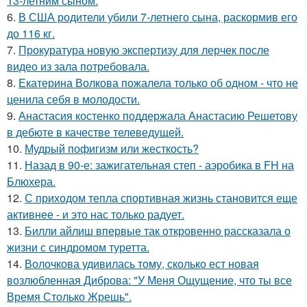
13-летним сыном.
6.
В США родители убили 7-летнего сына, раскормив его
до 116 кг.
7.
Прокуратура новую экспертизу для лерчек после
видео из зала потребовала.
8.
Екатерина Волкова пожалела только об одном - что не
ценила себя в молодости.
9.
Анастасия костенко поддержала Анастасию Решетову
в дебюте в качестве телеведущей.
10.
Мудрый пофигизм или жесткость?
11.
Назад в 90-е: зажигательная степ - аэробика в FH на
Блюхера.
12.
С приходом тепла спортивная жизнь становится еще
активнее - и это нас только радует.
13.
Билли айлиш впервые так откровенно рассказала о
жизни с синдромом туретта.
14.
Волочкова удивилась тому, сколько ест новая
возлюбленная Диброва: "У Меня Ощущение, что ты все
Время Столько Жрешь".