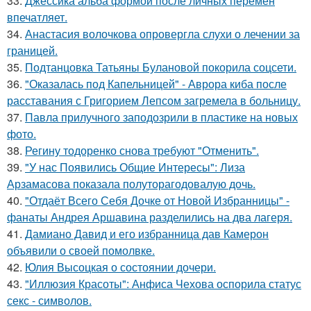
33.
Джессика альба формой после личных перемен
впечатляет.
34.
Анастасия волочкова опровергла слухи о лечении за
границей.
35.
Подтанцовка Татьяны Булановой покорила соцсети.
36.
"Оказалась под Капельницей" - Аврора киба после
расставания с Григорием Лепсом загремела в больницу.
37.
Павла прилучного заподозрили в пластике на новых
фото.
38.
Регину тодоренко снова требуют "Отменить".
39.
"У нас Появились Общие Интересы": Лиза
Арзамасова показала полуторагодовалую дочь.
40.
"Отдаёт Всего Себя Дочке от Новой Избранницы" -
фанаты Андрея Аршавина разделились на два лагеря.
41.
Дамиано Давид и его избранница дав Камерон
объявили о своей помолвке.
42.
Юлия Высоцкая о состоянии дочери.
43.
"Иллюзия Красоты": Анфиса Чехова оспорила статус
секс - символов.