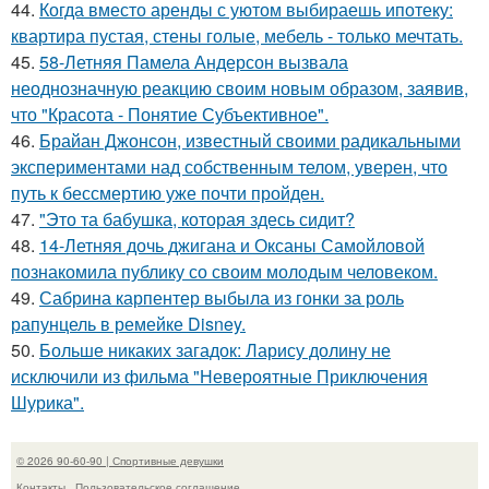
44.
Когда вместо аренды с уютом выбираешь ипотеку:
квартира пустая, стены голые, мебель - только мечтать.
45.
58-Летняя Памела Андерсон вызвала
неоднозначную реакцию своим новым образом, заявив,
что "Красота - Понятие Субъективное".
46.
Брайан Джонсон, известный своими радикальными
экспериментами над собственным телом, уверен, что
путь к бессмертию уже почти пройден.
47.
"Это та бабушка, которая здесь сидит?
48.
14-Летняя дочь джигана и Оксаны Самойловой
познакомила публику со своим молодым человеком.
49.
Сабрина карпентер выбыла из гонки за роль
рапунцель в ремейке Disney.
50.
Больше никаких загадок: Ларису долину не
исключили из фильма "Невероятные Приключения
Шурика".
© 2026 90-60-90 | Спортивные девушки
Контакты
Пользовательское соглашение