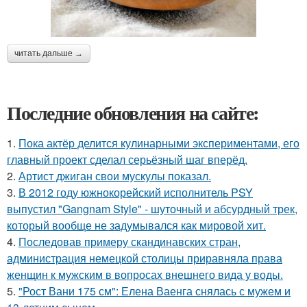
читать дальше →
Последние обновления на сайте:
1.
Пока актёр делится кулинарными экспериментами, его
главный проект сделал серьёзный шаг вперёд.
2.
Артист джиган свои мускулы показал.
3.
В 2012 году южнокорейский исполнитель PSY
выпустил "Gangnam Style" - шуточный и абсурдный трек,
который вообще не задумывался как мировой хит.
4.
Последовав примеру скандинавских стран,
администрация немецкой столицы приравняла права
женщин к мужским в вопросах внешнего вида у воды.
5.
"Рост Вани 175 см": Елена Ваенга снялась с мужем и