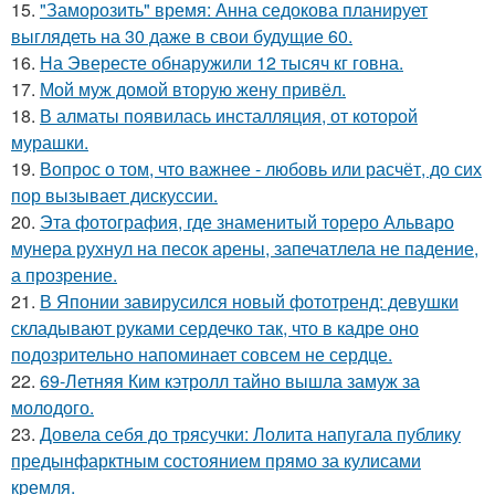
15.
"Заморозить" время: Анна седокова планирует
выглядеть на 30 даже в свои будущие 60.
16.
На Эвересте обнаружили 12 тысяч кг говна.
17.
Мой муж домой вторую жену привёл.
18.
В алматы появилась инсталляция, от которой
мурашки.
19.
Вопрос о том, что важнее - любовь или расчёт, до сих
пор вызывает дискуссии.
20.
Эта фотография, где знаменитый тореро Альваро
мунера рухнул на песок арены, запечатлела не падение,
а прозрение.
21.
В Японии завирусился новый фототренд: девушки
складывают руками сердечко так, что в кадре оно
подозрительно напоминает совсем не сердце.
22.
69-Летняя Ким кэтролл тайно вышла замуж за
молодого.
23.
Довела себя до трясучки: Лолита напугала публику
предынфарктным состоянием прямо за кулисами
кремля.