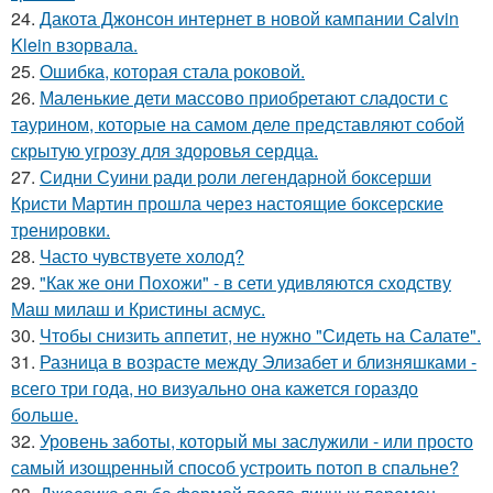
24.
Дакота Джонсон интернет в новой кампании Calvin
Klein взорвала.
25.
Ошибка, которая стала роковой.
26.
Маленькие дети массово приобретают сладости с
таурином, которые на самом деле представляют собой
скрытую угрозу для здоровья сердца.
27.
Сидни Суини ради роли легендарной боксерши
Кристи Мартин прошла через настоящие боксерские
тренировки.
28.
Часто чувствуете холод?
29.
"Как же они Похожи" - в сети удивляются сходству
Маш милаш и Кристины асмус.
30.
Чтобы снизить аппетит, не нужно "Сидеть на Салате".
31.
Разница в возрасте между Элизабет и близняшками -
всего три года, но визуально она кажется гораздо
больше.
32.
Уровень заботы, который мы заслужили - или просто
самый изощренный способ устроить потоп в спальне?