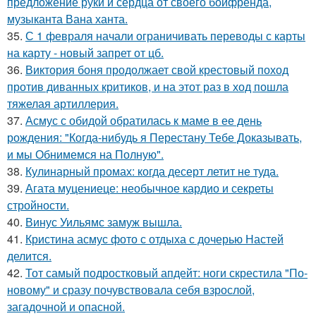
предложение руки и сердца от своего бойфренда,
музыканта Вана ханта.
35.
С 1 февраля начали ограничивать переводы с карты
на карту - новый запрет от цб.
36.
Виктория боня продолжает свой крестовый поход
против диванных критиков, и на этот раз в ход пошла
тяжелая артиллерия.
37.
Асмус с обидой обратилась к маме в ее день
рождения: "Когда-нибудь я Перестану Тебе Доказывать,
и мы Обнимемся на Полную".
38.
Кулинарный промах: когда десерт летит не туда.
39.
Агата муцениеце: необычное кардио и секреты
стройности.
40.
Винус Уильямс замуж вышла.
41.
Кристина асмус фото с отдыха с дочерью Настей
делится.
42.
Тот самый подростковый апдейт: ноги скрестила "По-
новому" и сразу почувствовала себя взрослой,
загадочной и опасной.