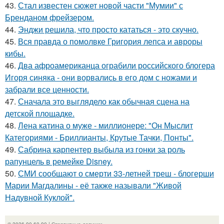
43.
Стал известен сюжет новой части "Мумии" с
Бренданом фрейзером.
44.
Энджи решила, что просто кататься - это скучно.
45.
Вся правда о помолвке Григория лепса и авроры
кибы.
46.
Два афроамериканца ограбили российского блогера
Игоря синяка - они ворвались в его дом с ножами и
забрали все ценности.
47.
Сначала это выглядело как обычная сцена на
детской площадке.
48.
Лена катина о муже - миллионере: "Он Мыслит
Категориями - Бриллианты, Крутые Тачки, Понты".
49.
Сабрина карпентер выбыла из гонки за роль
рапунцель в ремейке Disney.
50.
СМИ сообщают о смерти 33-летней треш - блогерши
Марии Магдалины - её также называли "Живой
Надувной Куклой".
© 2026 90-60-90 | Спортивные девушки