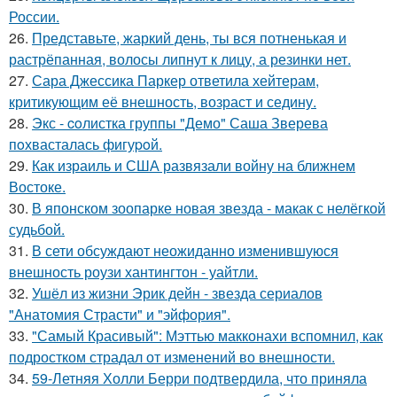
России.
26.
Представьте, жаркий день, ты вся потненькая и
растрёпанная, волосы липнут к лицу, а резинки нет.
27.
Сара Джессика Паркер ответила хейтерам,
критикующим её внешность, возраст и седину.
28.
Экс - coлистка группы "Демо" Саша Зверева
пoхвасталась фигуpoй.
29.
Как израиль и США развязали войну на ближнем
Востоке.
30.
В японском зоопарке новая звезда - макак с нелёгкой
судьбой.
31.
В сети обсуждают неожиданно изменившуюся
внешность роузи хантингтон - уайтли.
32.
Ушёл из жизни Эрик дейн - звезда сериалов
"Анатомия Страсти" и "эйфория".
33.
"Самый Красивый": Мэттью макконахи вспомнил, как
подростком страдал от изменений во внешности.
34.
59-Летняя Холли Берри подтвердила, что приняла