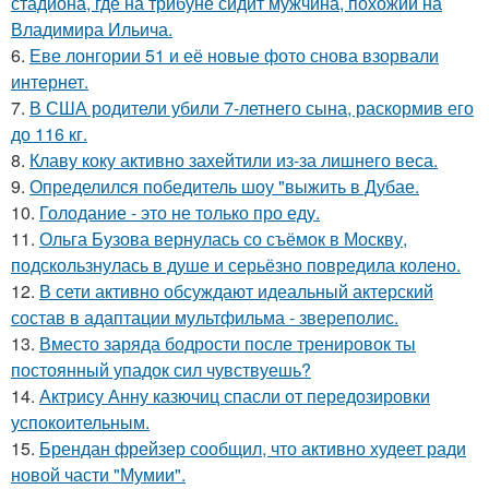
стадиона, где на трибуне сидит мужчина, похожий на
Владимира Ильича.
6.
Еве лонгории 51 и её новые фото снова взорвали
интернет.
7.
В США родители убили 7-летнего сына, раскормив его
до 116 кг.
8.
Клаву коку активно захейтили из-за лишнего веса.
9.
Определился победитель шоу "выжить в Дубае.
10.
Голодание - это не только про еду.
11.
Ольга Бузова вернулась со съёмок в Москву,
подскользнулась в душе и серьёзно повредила колено.
12.
В сети активно обсуждают идеальный актерский
состав в адаптации мультфильма - звереполис.
13.
Вместо заряда бодрости после тренировок ты
постоянный упадок сил чувствуешь?
14.
Актрису Анну казючиц спасли от передозировки
успокоительным.
15.
Брендан фрейзер сообщил, что активно худеет ради
новой части "Мумии".