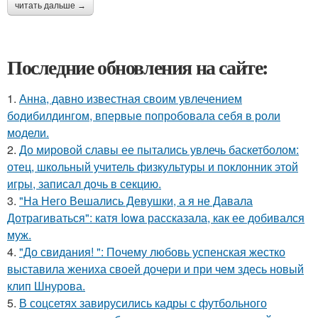
читать дальше →
Последние обновления на сайте:
1.
Анна, давно известная своим увлечением
бодибилдингом, впервые попробовала себя в роли
модели.
2.
До мировой славы ее пытались увлечь баскетболом:
отец, школьный учитель физкультуры и поклонник этой
игры, записал дочь в секцию.
3.
"На Него Вешались Девушки, а я не Давала
Дотрагиваться": катя Iowa рассказала, как ее добивался
муж.
4.
"До свидания! ": Почему любовь успенская жестко
выставила жениха своей дочери и при чем здесь новый
клип Шнурова.
5.
В соцсетях завирусились кадры с футбольного