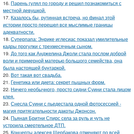
16.
Парень гулял по городу и решил познакомиться с
местной девушкой.
17.
Казалось бы, рутинная встреча, но финал этой
истории просто перешел все мыслимые границы
адекватности.
18.
Суперпапа: Энрике иглесиас показал умилительные
кадры прогулки с трехмесячным сыном.
19.
До того как Анджелина Джоли стала послом доброй
воли и примерной матерью большого семейства, она
была настоящей бунтаркой.
20.
Вот такая вот свадьба.
21.
Генетика или диета: секрет пышных форм.
22.
Ничего необычного, просто сидни Суини стала лицом
клея.
23.
Снесла Суини с пьедестала одной фотосессией -
магия притягательности дакоты Джонсон.
24.
Пьяная Бритни Спирс села за руль и чуть не
устроила смертельное ДТП.
25.
Концерты алексея Щербакова отменяют по всей