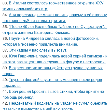
33.
В Италии состоялось торжественное открытие XXV
зимних олимпийских игр.
34.
Аня пересильд не может понять, почему в её сторону
постоянно льётся столько критики.
35.
"После 40 лет Волшебных Таблеток не Существует", -
открыто заявила Екатерина Климова.
36.
Паулина Андреева снялась в новой фотосессии,
которая мгновенно привлекла внимание.
37.
Эти кадры у вас слёзы вызовут.
38.
Юля Гаврилина поделилась новой серией снимков - и
на этот раз акцент явно сделан на фигуре и настроении.
39.
В окрестностях астаны действует группа пушистых
воров.
40.
Трусова формой спустя пять месяцев после родов
поразила.
41.
Врач решил бросить вызов стихии, чтобы прийти на
помощь ребёнку.
42.
Неадекватный водитель на "Ладе" не сумел объехать
"газель" и выместил на ней всю злость.