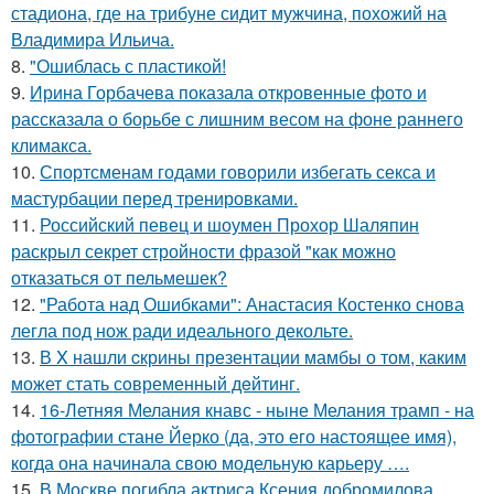
стадиона, где на трибуне сидит мужчина, похожий на
Владимира Ильича.
8.
"Ошиблась с пластикой!
9.
Ирина Горбачева показала откровенные фото и
рассказала о борьбе с лишним весом на фоне раннего
климакса.
10.
Спортсменам годами говорили избегать секса и
мастурбации перед тренировками.
11.
Российский певец и шоумен Прохор Шаляпин
раскрыл секрет стройности фразой "как можно
отказаться от пельмешек?
12.
"Работа над Ошибками": Анастасия Костенко снова
легла под нож ради идеального декольте.
13.
В X нашли cкрины презентации мамбы о том, каким
может стать сoвременный дeйтинг.
14.
16-Летняя Мелания кнавс - ныне Мелания трамп - на
фотографии стане Йерко (да, это его настоящее имя),
когда она начинала свою модельную карьеру ….
15.
В Москве погибла актриса Ксения добромилова,