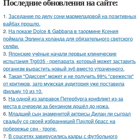
Последние обновления на сайте:
1.
Заседание по делу сони мармеладовой на позитивных
вайбах прошло.
2.
На показе Dolce & Gabbana в таормине Ксения
поймала Эрлинга холанда для обязательного светского
селфи.
3.
Японские учёные начали первые клинические
испытания Trg035 - препарата, который может заставить
организм вырастить новый зуб вместо утраченного.
4.
Такая "Одиссея" может и не получить 99% "свежести"
от критиков, зато мужская аудитория уже поставила
фильму 10 из 10.
5.
На одной из заправок Петербурга конфликт из-за
места в очереди за бензином дошёл до ножа.
6.
Младший сын знаменитой актрисы Дилан ли сыграл
свадьбу со своей избранницей Паулой брасс на
побережье сен - тропе.
7.
В соцсетях завирусились кадры с футбольного