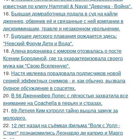
известная по клипу Hammali & Navai "Девочка - Война".
16.
Бывшая домработница подала в суд на кайли
дженнер, обвинив её и связанные с ней компании в
дискриминации, травле и незаконном увольнении.
17.
Будущее детского плавания рождается здесь:
"Невский Форум Дети и Вода".
18.
Алена водонаева с юмором отозвалась о посте
Ксении Бородиной, где та охарактеризовала своего
мужа как "Свою Вселенную".
19.
Настя ивлеева порадовала подписчиков новой
серией эффектных снимков - и, как обычно, вызвала
бурное обсуждение в соцсетях.
20.
В 56 Дженнифер Лопес с лёгкостью захватила все
внимание на Coachella в перьях и стразах.
21.
69-Летняя Ким кэтролл тайно вышла замуж за
молодого.
22.
12 лет назад на съёмках фильма "Волк с Уолл -
Стрит" познакомились Леонардо ди каприо и Марго