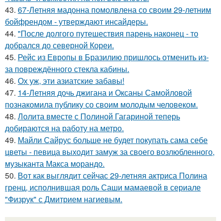
43.
67-Летняя мадонна помолвлена со своим 29-летним
бойфрендом - утверждают инсайдеры.
44.
"После долгого путешествия парень наконец - то
добрался до северной Кореи.
45.
Рейс из Европы в Бразилию пришлось отменить из-
за повреждённого стекла кабины.
46.
Ох уж, эти азиатские забавы!
47.
14-Летняя дочь джигана и Оксаны Самойловой
познакомила публику со своим молодым человеком.
48.
Лолита вместе с Полиной Гагариной теперь
добираются на работу на метро.
49.
Майли Сайрус больше не будет покупать сама себе
цветы - певица выходит замуж за своего возлюбленного,
музыканта Макса морандо.
50.
Вот как выглядит сейчас 29-летняя актриса Полина
гренц, исполнившая роль Саши мамаевой в сериале
"Физрук" с Дмитрием нагиевым.