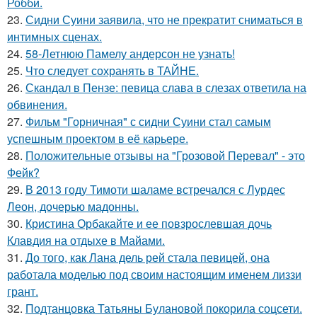
Робби.
23.
Сидни Суини заявила, что не прекратит сниматься в
интимных сценах.
24.
58-Летнюю Памелу андерсон не узнать!
25.
Что следует сохранять в ТАЙНЕ.
26.
Скандал в Пензе: певица слава в слезах ответила на
обвинения.
27.
Фильм "Горничная" с сидни Суини стал самым
успешным проектом в её карьере.
28.
Положительные отзывы на "Грозовой Перевал" - это
Фейк?
29.
В 2013 году Тимоти шаламе встречался с Лурдес
Леон, дочерью мадонны.
30.
Кристина Орбакайте и ее повзрослевшая дочь
Клавдия на отдыхе в Майами.
31.
До того, как Лана дель рей стала певицей, она
работала моделью под своим настоящим именем лиззи
грант.
32.
Подтанцовка Татьяны Булановой покорила соцсети.