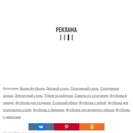
Категории:
Белая футболка
,
Деловой стиль
,
Спортивный стиль
,
Спортивные
штаны
,
Элегантный стиль
,
Туфли на каблуках
,
Советы по сочетанию
,
Футболка в
наряде
,
Футболка для создания
,
Стильный образ
,
Футболка с юбкой
,
Футболка для
спортивного стиля
,
Футболка с брюками
,
Футболка для вечернего образа
,
Футболка
с джинсами