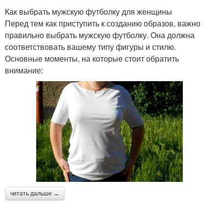
Футболки для
Футболка на пляж
Как выбрать мужскую футболку для женщины
комфортного и
Перед тем как приступить к созданию образов, важно
правильно выбрать мужскую футболку. Она должна
соответствовать вашему типу фигуры и стилю.
Футболка на
Футболка для разных
Основные моменты, на которые стоит обратить
романтическое
случаев
внимание:
свидание
Футболки для мужчин
Модные футболки
Футболки для девушек
Тенденции в футболках
читать дальше →
Качественные
Базовая футболка