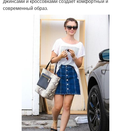
джинсами и кроссовками создает комфортный и
современный образ.
Черная футболка
Качественная футболка
Футболки в женском
Женские футболки
гардеробе
Юбка для создания
Футболки для создания
Футболка на
Футболка для разных
официальные
сезонов
мероприятия