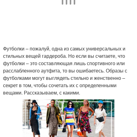
Мужские футболки
Футболки с помощью
Футболки – пожалуй, одна из самых универсальных и
стильных вещей гардероба. Но если вы считаете, что
Футболка на работу
Футболки для девушки
футболки – это составляющая лишь спортивного или
расслабленного аутфита, то вы ошибаетесь. Образы с
футболками могут выглядеть стильно и женственно –
секрет в том, чтобы сочетать их с определенными
вещами. Рассказываем, с какими.
Футболка с обувью
Футболка с шортами
Гранж с футболкой
Флюиды с футболкой