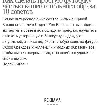
Футболка в наряде
Футболка с юбкой
частью вашего стильного образа:
10 советов
Самое интересное об искусстве быть женщиной
Футболка для
Футболка для
В нашем канале в Яндекс Zen Femmie.ru вы найдете
спортивного стиля
вечернего образа
экспертные советы по последним трендам, научитесь
отличать устаревшую и безвкусную одежду от
актуальной, а также подбирать любую вещь по фигуре.
Обзор брендовых коллекций и модных образов - все,
Футболка с джинсами
Футболка для женщины
чтобы вы не совершали модных ошибок и удивляли
своим вкусом.
Подпишитесь !
Футболка на
Футболка для
официальное
женственного образа
мероприятие
Футболка в холодное
Футболки для женского
время
силуэта