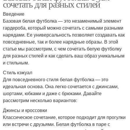
сочетать для разных стилей
Введение
Мужская футболка
Футболки для женщин
Базовая белая футболка — это незаменимый элемент
гардероба, который можно сочетать с самыми разными
нарядами. Ее универсальность позволяет создавать как
повседневные, так и более нарядные образы. В этой
Футболка для женского
статье мы рассмотрим, с чем сочетать белую футболку
Однотонная футболка
гардероба
для разных стилей и как сделать ваш образ уникальным
и стильным.
Стиль кэжуал
Футболка с
Футболка с v-образным
Для повседневного стиля белая футболка — это
минималистичным
вырезом
идеальная основа. Она легко сочетается с джинсами,
принтом
шортами, юбками и даже с брюками. Давайте
рассмотрим несколько вариантов:
Футболка из
Джинсы и кроссовки
Спортивная футболка
технологичной ткани
Классическое сочетание, которое подходит для прогулки
или встречи с друзьями. Белая футболка в паре с