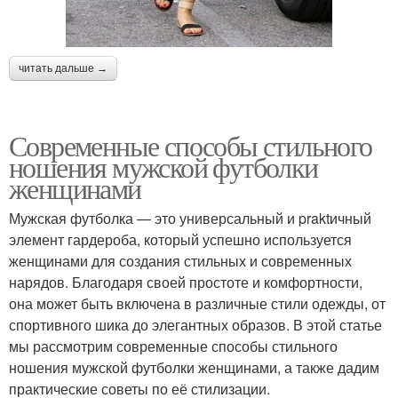
Футболка в женском
Футболка на девушке
образе
читать дальше →
Футболки в разных
Футболка с разными
сезонах
стилями
Современные способы стильного
ношения мужской футболки
женщинами
Футболка в
Футболка для
Мужская футболка — это универсальный и praktичный
официальной
вечернего наряда
элемент гардероба, который успешно используется
обстановке
женщинами для создания стильных и современных
нарядов. Благодаря своей простоте и комфортности,
она может быть включена в различные стили одежды, от
Футболка для
Футболка на прогулку
спортивного шика до элегантных образов. В этой статье
вечернего выхода
мы рассмотрим современные способы стильного
ношения мужской футболки женщинами, а также дадим
практические советы по её стилизации.