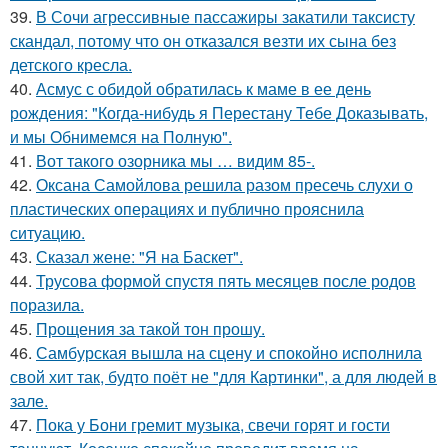
39.
В Сочи агрессивные пассажиры закатили таксисту
скандал, потому что он отказался везти их сына без
детского кресла.
40.
Асмус с обидой обратилась к маме в ее день
рождения: "Когда-нибудь я Перестану Тебе Доказывать,
и мы Обнимемся на Полную".
41.
Вот такого озорника мы … видим 85-.
42.
Оксана Самойлова решила разом пресечь слухи о
пластических операциях и публично прояснила
ситуацию.
43.
Сказал жене: "Я на Баскет".
44.
Трусова формой спустя пять месяцев после родов
поразила.
45.
Прощения за такой тон прошу.
46.
Самбурская вышла на сцену и спокойно исполнила
свой хит так, будто поёт не "для Картинки", а для людей в
зале.
47.
Пока у Бони гремит музыка, свечи горят и гости