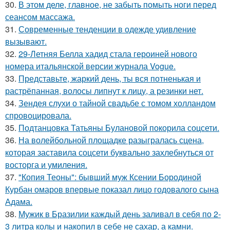
30.
В этом деле, главное, не забыть помыть ноги перед
сеансом массажа.
31.
Современные тенденции в одежде удивление
вызывают.
32.
29-Летняя Белла хадид стала героиней нового
номера итальянской версии журнала Vogue.
33.
Представьте, жаркий день, ты вся потненькая и
растрёпанная, волосы липнут к лицу, а резинки нет.
34.
Зендея слухи о тайной свадьбе с томом холландом
спровоцировала.
35.
Подтанцовка Татьяны Булановой покорила соцсети.
36.
На волейбольной площадке разыгралась сцена,
которая заставила соцсети буквально захлебнуться от
восторга и умиления.
37.
"Копия Теоны": бывший муж Ксении Бородиной
Курбан омаров впервые показал лицо годовалого сына
Адама.
38.
Мужик в Бразилии каждый день заливал в себя по 2-
3 литра колы и накопил в себе не сахар, а камни.