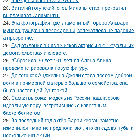
22.
Звездный блеск AVN Awards.
23.
Виталий гогунский, отец Миланы стар, прекратил
выплачивать алименты.
24.
Эта фотография, где знаменитый тореро Альваро
мунера рухнул на песок арены, запечатлела не падение,
а прозрение.
25.
Суд отклонил 10 из 13 исков актрисы о с * ксуальных
домогательствах и клевете.
26.
"Сбросила 20 лет": 61-летняя Алена Апина
продемонстрировала новую фигуру.
27.
До того как Анджелина Джоли стала послом доброй
воли и примерной матерью большого семейства, она
была настоящей бунтаркой.
28.
Самая высокая модель из России нашла свою
идеальную пару, встретившись с известным
баскетболистом.
29.
За последний год актёр Барри кеоган заметно
изменился - многие предполагают, что он сделал губы и
несколько инъекций.