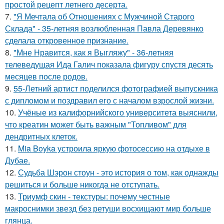
простой рецепт летнего десерта.
7.
"Я Мечтала об Отношениях с Мужчиной Старого
Склада" - 35-летняя возлюбленная Павла Деревянко
сделала откровенное признание.
8.
"Мне Нравится, как я Выгляжу" - 36-летняя
телеведущая Ида Галич показала фигуру спустя десять
месяцев после родов.
9.
55-Летний артист поделился фотографией выпускника
с дипломом и поздравил его с началом взрослой жизни.
10.
Учёные из калифорнийского университета выяснили,
что креатин может быть важным "Топливом" для
дендритных клеток.
11.
Mia Boyka устроила яркую фотосессию на отдыхе в
Дубае.
12.
Судьба Шэрон стоун - это история о том, как однажды
решиться и больше никогда не отступать.
13.
Триумф скин - текстуры: почему честные
макроснимки звезд без ретуши восхищают мир больше
глянца.