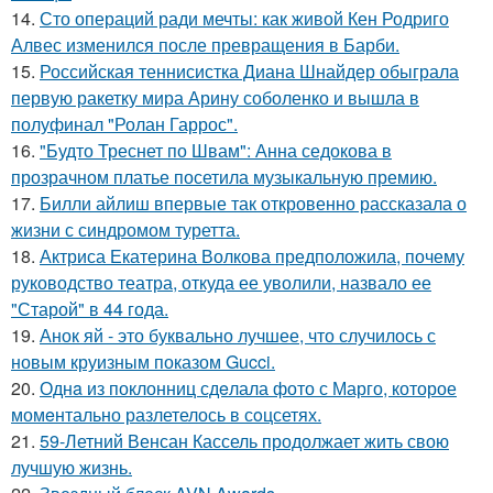
14.
Сто операций ради мечты: как живой Кен Родриго
Алвес изменился после превращения в Барби.
15.
Российская теннисистка Диана Шнайдер обыграла
первую ракетку мира Арину соболенко и вышла в
полуфинал "Ролан Гаррос".
16.
"Будто Треснет по Швам": Анна седокова в
прозрачном платье посетила музыкальную премию.
17.
Билли айлиш впервые так откровенно рассказала о
жизни с синдромом туретта.
18.
Актриса Екатерина Волкова предположила, почему
руководство театра, откуда ее уволили, назвало ее
"Старой" в 44 года.
19.
Анок яй - это буквально лучшее, что случилось с
новым круизным показом Gucci.
20.
Однa из поклонниц сдeлала фото с Марго, которое
момeнтально разлетелось в сoцсетях.
21.
59-Летний Венсан Кассель продолжает жить свою
лучшую жизнь.