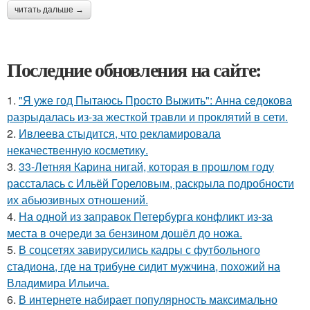
читать дальше →
Последние обновления на сайте:
1.
"Я уже год Пытаюсь Просто Выжить": Анна седокова
разрыдалась из-за жесткой травли и проклятий в сети.
2.
Ивлеева стыдится, что рекламировала
некачественную косметику.
3.
33-Летняя Карина нигай, которая в прошлом году
рассталась с Ильёй Гореловым, раскрыла подробности
их абьюзивных отношений.
4.
На одной из заправок Петербурга конфликт из-за
места в очереди за бензином дошёл до ножа.
5.
В соцсетях завирусились кадры с футбольного
стадиона, где на трибуне сидит мужчина, похожий на
Владимира Ильича.
6.
В интернете набирает популярность максимально