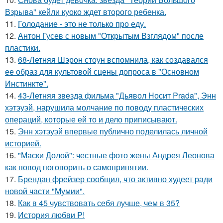
Взрыва" кейли куоко ждет второго ребенка.
11.
Голодание - это не только про еду.
12.
Антон Гусев с новым "Открытым Взглядом" после
пластики.
13.
68-Летняя Шэрон стоун вспомнила, как создавался
ее образ для культовой сцены допроса в "Основном
Инстинкте".
14.
43-Летняя звезда фильма "Дьявол Носит Prada", Энн
хэтэуэй, нарушила молчание по поводу пластических
операций, которые ей то и дело приписывают.
15.
Энн хэтэуэй впервые публично поделилась личной
историей.
16.
"Маски Долой": честные фото жены Андрея Леонова
как повод поговорить о самопринятии.
17.
Брендан фрейзер сообщил, что активно худеет ради
новой части "Мумии".
18.
Как в 45 чувствовать себя лучше, чем в 35?
19.
История любви P!