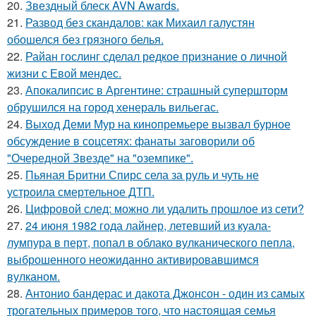
20.
Звездный блеск AVN Awards.
21.
Развод без скандалов: как Михаил галустян
обошелся без грязного белья.
22.
Райан гослинг сделал редкое признание о личной
жизни с Евой мендес.
23.
Апокалипсис в Аргентине: страшный супершторм
обрушился на город хенераль вильегас.
24.
Выход Деми Мур на кинопремьере вызвал бурное
обсуждение в соцсетях: фанаты заговорили об
"Очередной Звезде" на "оземпике".
25.
Пьяная Бритни Спирс села за руль и чуть не
устроила смертельное ДТП.
26.
Цифровой след: можно ли удалить прошлое из сети?
27.
24 июня 1982 года лайнер, летевший из куала-
лумпура в перт, попал в облако вулканического пепла,
выброшенного неожиданно активировавшимся
вулканом.
28.
Антонио бандерас и дакота Джонсон - один из самых
трогательных примеров того, что настоящая семья