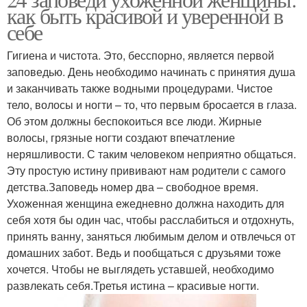
Женщина от мужчин
как быть красивой и уверенной в
счастья
себе
Гигиена и чистота. Это, бесспорно, является первой
заповедью. День необходимо начинать с принятия душа
и заканчивать также водными процедурами. Чистое
тело, волосы и ногти – то, что первым бросается в глаза.
Об этом должны беспокоиться все люди. Жирные
волосы, грязные ногти создают впечатление
неряшливости. С таким человеком неприятно общаться.
Эту простую истину прививают нам родители с самого
детства.Заповедь номер два – свободное время.
Ухоженная женщина ежедневно должна находить для
себя хотя бы один час, чтобы расслабиться и отдохнуть,
принять ванну, заняться любимым делом и отвлечься от
домашних забот. Ведь и пообщаться с друзьями тоже
хочется. Чтобы не выглядеть уставшей, необходимо
развлекать себя.Третья истина – красивые ногти.