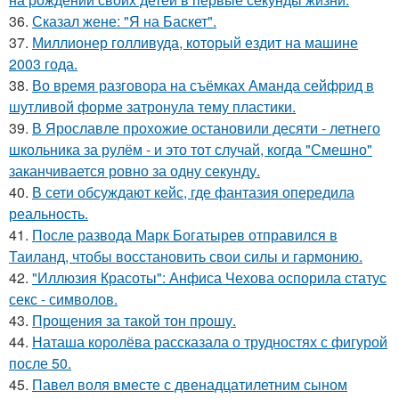
36.
Сказал жене: "Я на Баскет".
37.
Миллионер голливуда, который ездит на машине
2003 года.
38.
Во время разговора на съёмках Аманда сейфрид в
шутливой форме затронула тему пластики.
39.
В Ярославле прохожие остановили десяти - летнего
школьника за рулём - и это тот случай, когда "Смешно"
заканчивается ровно за одну секунду.
40.
В сети обсуждают кейс, где фантазия опередила
реальность.
41.
После развода Марк Богатырев отправился в
Таиланд, чтобы восстановить свои силы и гармонию.
42.
"Иллюзия Красоты": Анфиса Чехова оспорила статус
секс - символов.
43.
Прощения за такой тон прошу.
44.
Наташа королёва рассказала о трудностях с фигурой
после 50.
45.
Павел воля вместе с двенадцатилетним сыном