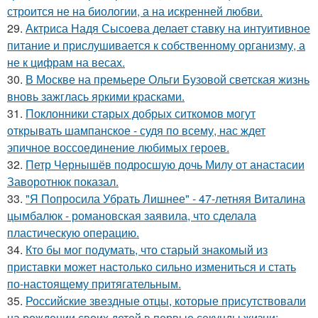
строится не на биологии, а на искренней любви.
29.
Актриса Надя Сысоева делает ставку на интуитивное
питание и прислушивается к собственному организму, а
не к цифрам на весах.
30.
В Москве на премьере Ольги Бузовой светская жизнь
вновь зажглась яркими красками.
31.
Поклонники старых добрых ситкомов могут
открывать шампанское - судя по всему, нас ждет
эпичное воссоединение любимых героев.
32.
Петр Чернышёв подросшую дочь Милу от анастасии
Заворотнюк показал.
33.
"Я Попросила Убрать Лишнее" - 47-летняя Виталина
цымбалюк - романовская заявила, что сделала
пластическую операцию.
34.
Кто бы мог подумать, что старый знакомый из
приставки может настолько сильно измениться и стать
по-настоящему притягательным.
35.
Российские звездные отцы, которые присутствовали
на рождении своих детей в первые секунды жизни: