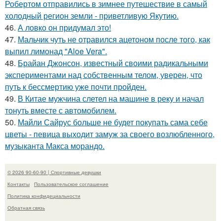
Робертом отправились в зимнее путешествие в самый
холодный регион земли - приветливую Якутию.
46.
А ловко он придумал это!
47.
Мальчик чуть не отравился ацетоном после того, как
выпил лимонад "Aloe Vera".
48.
Брайан Джонсон, известный своими радикальными
экспериментами над собственным телом, уверен, что
путь к бессмертию уже почти пройден.
49.
В Китае мужчина слетел на машине в реку и начал
тонуть вместе с автомобилем.
50.
Майли Сайрус больше не будет покупать сама себе
цветы - певица выходит замуж за своего возлюбленного,
музыканта Макса морандо.
© 2026 90-60-90 | Спортивные девушки
Контакты
Пользовательское соглашение
Политика конфидециальности
Обратная связь