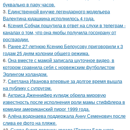
буквально в пару часов.
3.
Единственной внучке легендарного модельера
Валентина юдашкина исполнилось 4 года.
4.
Ксения Собчак пошутила в ответ на слухи в телеграм -
каналах о том, что она якобы получила госохрану от
росгвардии.
5.
Ранее 27-летнюю Ксению Белоусову приговорили к 3
годам 25 дням колонии общего режима.
6.
Она вместе с мамой записала шуточное видео, в
котором сравнила себя с норвежским футболистом
Эрлингом холандом.
7.
Светлана Иванова впервые за долгое время вышла
на публику с супругом.
8.
Актриса Дженнифер кулидж обрела мировую
известность после исполнения роли мамы стиффлера в
комедии американский пирог 1999 года.
9.
Алёна водонаева поддержала Анну Семенович после
слива ее фото на пляже.
10.
Снова будет девочка: звезда "Теории Большого