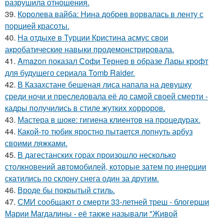
разрушила отношения.
39.
Королева вайба: Нина добрев ворвалась в ленту с
порцией красоты.
40.
На отдыхе в Турции Кристина асмус свои
акробатические навыки продемонстрировала.
41.
Amazon показал Софи Тернер в образе Лары крофт
для будущего сериала Tomb Raider.
42.
В Казахстане бешеная лиса напала на девушку
среди ночи и преследовала её до самой своей смерти -
кадры получились в стиле жутких хорроров.
43.
Мастера в шоке: гигиена клиентов на процедурах.
44.
Какой-то тюбик яростно пытается лопнуть арбуз
своими ляжками.
45.
В дагестанских горах произошло несколько
столкновений автомобилей, которые затем по инерции
скатились по склону снега один за другим.
46.
Вроде бы покрытый стиль.
47.
СМИ сообщают о смерти 33-летней треш - блогерши
Марии Магдалины - её также называли "Живой