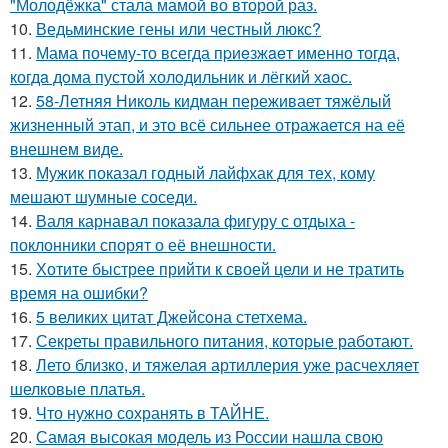
"Молодёжка" стала мамой во второй раз.
10.
Ведьминские гены или честный люкс?
11.
Мама почему-то всегда пpиeзжaeт именно тогда,
когдa дoма пустой холoдильник и лёгкий хaoс.
12.
58-Летняя Николь кидман переживает тяжёлый
жизненный этап, и это всё сильнее отражается на её
внешнем виде.
13.
Мужик показал годный лайфхак для тех, кому
мешают шумные соседи.
14.
Валя карнавал показала фигуру с отдыха -
поклонники спорят о её внешности.
15.
Хотите быстрее прийти к своей цели и не тратить
время на ошибки?
16.
5 великих цитат Джейсoна стетхема.
17.
Секреты правильного питания, которые работают.
18.
Лето близко, и тяжелая артиллерия уже расчехляет
шелковые платья.
19.
Что нужно сохранять в ТАЙНЕ.
20.
Самая высокая модель из России нашла свою