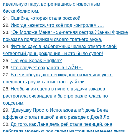
идеальную пару, встретившись с известным
баскетболистом.
21.
Ошибка, которая стала роковой.
22.
Иногда кажется, что всё под контролем ….
23.
"Он Моложе Меня" - 39-летняя сестра Жанны Фриске
показала подписчикам своего третьего мужа.
24.
Фитнес хаус в набережных челнах отметил свой
четвёртый день рождения - и это было супер!
25.
"Do you Speak English?
26.
Что следует сохранять в ТАЙНЕ.
27.
В сети обсуждают неожиданно изменившуюся
внешность роузи хантингтон - уайтли.
28.
Необычная сцена в пункте выдачи заказов
растрогала очевидцев и быстро разлетелась по
соцсетям.
29.
"Девушку Просто Использовали": дочь Бена
аффлека стала пешкой в его разводе с Джей Ло.
30.
До того, как Лана дель рей стала певицей, она
работала моделью под своим настоящим именем лиззи