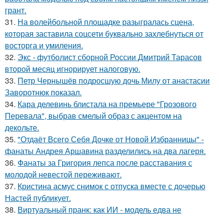
грант.
31.
На волейбольной площадке разыгралась сцена,
которая заставила соцсети буквально захлебнуться от
восторга и умиления.
32.
Экс - футболист сборной России Дмитрий Тарасов
второй месяц игнорирует налоговую.
33.
Петр Чернышёв подросшую дочь Милу от анастасии
Заворотнюк показал.
34.
Кара делевинь блистала на премьере "Грозового
Перевала", выбрав смелый образ с акцентом на
декольте.
35.
"Отдаёт Всего Себя Дочке от Новой Избранницы" -
фанаты Андрея Аршавина разделились на два лагеря.
36.
Фанаты за Григория лепса после расставания с
молодой невестой переживают.
37.
Кристина асмус снимок с отпуска вместе с дочерью
Настей публикует.
38.
Виртуальный пранк: как ИИ - модель едва не