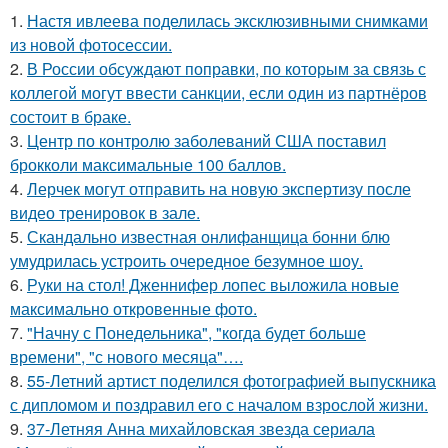
1.
Настя ивлеева поделилась эксклюзивными снимками
из новой фотосессии.
2.
В России обсуждают поправки, по которым за связь с
коллегой могут ввести санкции, если один из партнёров
состоит в браке.
3.
Центр по контролю заболеваний США поставил
брокколи максимальные 100 баллов.
4.
Лерчек могут отправить на новую экспертизу после
видео тренировок в зале.
5.
Скандально известная онлифанщица бонни блю
умудрилась устроить очередное безумное шоу.
6.
Руки на стол! Дженнифер лопес выложила новые
максимально откровенные фото.
7.
"Начну с Понедельника", "когда будет больше
времени", "с нового месяца"….
8.
55-Летний артист поделился фотографией выпускника
с дипломом и поздравил его с началом взрослой жизни.
9.
37-Летняя Анна михайловская звезда сериала