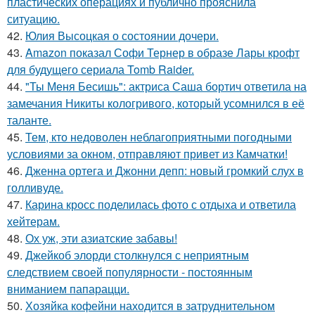
пластических операциях и публично прояснила
ситуацию.
42.
Юлия Высоцкая о состоянии дочери.
43.
Amazon показал Софи Тернер в образе Лары крофт
для будущего сериала Tomb Raider.
44.
"Ты Меня Бесишь": актриса Саша бортич ответила на
замечания Никиты кологривого, который усомнился в её
таланте.
45.
Тем, кто недоволен неблагоприятными погодными
условиями за окном, отправляют привет из Камчатки!
46.
Дженна ортега и Джонни депп: новый громкий слух в
голливуде.
47.
Карина кросс поделилась фото с отдыха и ответила
хейтерам.
48.
Ох уж, эти азиатские забавы!
49.
Джейкоб элорди столкнулся с неприятным
следствием своей популярности - постоянным
вниманием папарацци.
50.
Хозяйка кофейни находится в затруднительном