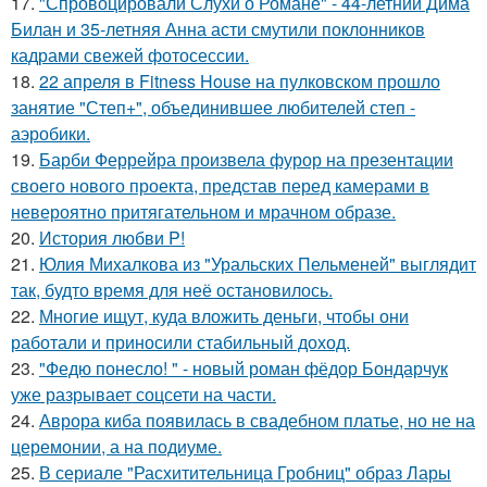
17.
"Спровоцировали Слухи о Романе" - 44-летний Дима
Билан и 35-летняя Анна асти смутили поклонников
кадрами свежей фотосессии.
18.
22 апреля в Fitness House на пулковском прошло
занятие "Степ+", объединившее любителей степ -
аэробики.
19.
Барби Феррейра произвела фурор на презентации
своего нового проекта, представ перед камерами в
невероятно притягательном и мрачном образе.
20.
История любви P!
21.
Юлия Михалкова из "Уральских Пельменей" выглядит
так, будто время для неё остановилось.
22.
Многие ищут, куда вложить деньги, чтобы они
работали и приносили стабильный доход.
23.
"Федю понесло! " - новый роман фёдор Бондарчук
уже разрывает соцсети на части.
24.
Аврора киба появилась в свадебном платье, но не на
церемонии, а на подиуме.
25.
В сериале "Расхитительница Гробниц" образ Лары