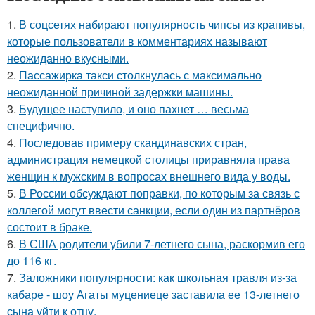
1.
В соцсетях набирают популярность чипсы из крапивы,
которые пользователи в комментариях называют
неожиданно вкусными.
2.
Пассажирка такси столкнулась с максимально
неожиданной причиной задержки машины.
3.
Будущее наступило, и оно пахнет … весьма
специфично.
4.
Последовав примеру скандинавских стран,
администрация немецкой столицы приравняла права
женщин к мужским в вопросах внешнего вида у воды.
5.
В России обсуждают поправки, по которым за связь с
коллегой могут ввести санкции, если один из партнёров
состоит в браке.
6.
В США родители убили 7-летнего сына, раскормив его
до 116 кг.
7.
Заложники популярности: как школьная травля из-за
кабаре - шоу Агаты муцениеце заставила ее 13-летнего
сына уйти к отцу.