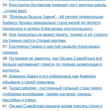
34.
Константин богомолов покидает пост ректора школы
- студии мхат.
35.
"Впервые Вышла Замуж" - 48-летняя телеведущая
Анфиса Чехова официально стала женой 44-летнего
продюсера и актёра Александра златопольского.
36.
Аня пересильд не может понять, почему в её сторону
постоянно льётся столько критики.
37.
Екатерина Гордон о шестой свадьбе Александра
гордона.
38.
Не можем не заметить, как Оксана Самойлова всё
больше напоминает глюкозу по уровню шокирующего
контента.
39.
Дамиано Давид и его избранница дав Камерон
объявили о своей помолвке.
40.
Талассофобия - постоянный сильный страх перед
глубокими водоёмами, такими как море, океаны,
бассейны и озёра.
41.
Оксана Самойлова решила разом пресечь слухи о