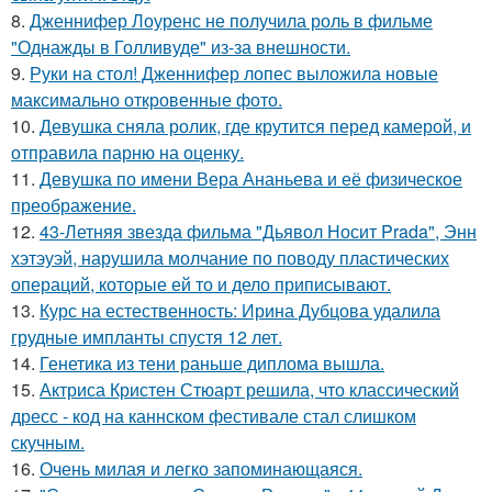
8.
Дженнифер Лоуренс не получила роль в фильме
"Однажды в Голливуде" из-за внешности.
9.
Руки на стол! Дженнифер лопес выложила новые
максимально откровенные фото.
10.
Девушка сняла ролик, где крутится перед камерой, и
отправила парню на оценку.
11.
Девушка по имени Вера Ананьева и её физическое
преображение.
12.
43-Летняя звезда фильма "Дьявол Носит Prada", Энн
хэтэуэй, нарушила молчание по поводу пластических
операций, которые ей то и дело приписывают.
13.
Курс на естественность: Ирина Дубцова удалила
грудные импланты спустя 12 лет.
14.
Генетика из тени раньше диплома вышла.
15.
Актриса Кристен Стюарт решила, что классический
дресс - код на каннском фестивале стал слишком
скучным.
16.
Очень милая и легко запоминающаяся.