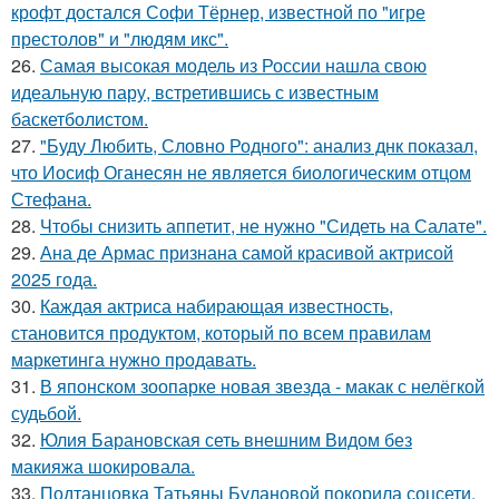
крофт достался Софи Тёрнер, известной по "игре
престолов" и "людям икс".
26.
Самая высокая модель из России нашла свою
идеальную пару, встретившись с известным
баскетболистом.
27.
"Буду Любить, Словно Родного": анализ днк показал,
что Иосиф Оганесян не является биологическим отцом
Стефана.
28.
Чтобы снизить аппетит, не нужно "Сидеть на Салате".
29.
Ана де Армас признана самой красивой актрисой
2025 года.
30.
Каждая актриса набирающая известность,
становится продуктом, который по всем правилам
маркетинга нужно продавать.
31.
В японском зоопарке новая звезда - макак с нелёгкой
судьбой.
32.
Юлия Барановская сеть внешним Видом без
макияжа шокировала.
33.
Подтанцовка Татьяны Булановой покорила соцсети.