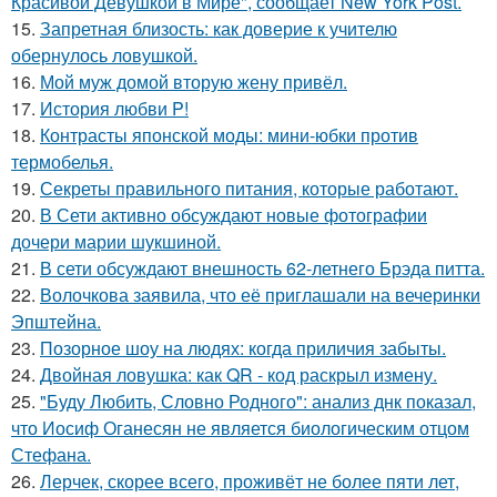
Красивой Девушкой в Мире", сообщает New York Post.
15.
Запретная близость: как доверие к учителю
обернулось ловушкой.
16.
Мой муж домой вторую жену привёл.
17.
История любви P!
18.
Контрасты японской моды: мини-юбки против
термобелья.
19.
Секреты правильного питания, которые работают.
20.
В Сети активно обсуждают новые фотографии
дочери марии шукшиной.
21.
В сети обсуждают внешность 62-летнего Брэда питта.
22.
Волочкова заявила, что её приглашали на вечеринки
Эпштейна.
23.
Позорное шоу на людях: когда приличия забыты.
24.
Двойная ловушка: как QR - код раскрыл измену.
25.
"Буду Любить, Словно Родного": анализ днк показал,
что Иосиф Оганесян не является биологическим отцом
Стефана.
26.
Лерчек, скорее всего, проживёт не более пяти лет,