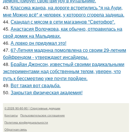
демонстрирует свою фигуру в купальнике.
43.
Классика жанра, на дороге встретились "я на Ауди,
мне Можно всё" и человек, у которого сгорела задница.
44.
Скандал с мясом в сети магазинов "Светофор".
45.
Анастасия Волочкова, как обычно, отправилась на
свой домик на Мальдивах.
46.
А ловко он придумал это!
47.
67-Летняя мадонна помолвлена со своим 29-летним
бойфрендом - утверждают инсайдеры.
48.
Брайан Джонсон, известный своими радикальными
экспериментами над собственным телом, уверен, что
путь к бессмертию уже почти пройден.
49.
Вот такая вот свадьба.
50.
Закрытая физическая академия!
© 2026 90-60-90 | Спортивные девушки
Контакты
Пользовательское соглашение
Политика конфидециальности
Обратная связь