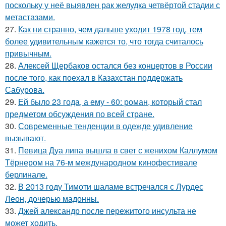
поскольку у неё выявлен рак желудка четвёртой стадии с
метастазами.
27.
Как ни странно, чем дальше уходит 1978 год, тем
более удивительным кажется то, что тогда считалось
привычным.
28.
Алексей Щербаков остался без концертов в России
после того, как поехал в Казахстан поддержать
Сабурова.
29.
Ей было 23 года, а ему - 60: роман, который стал
предметом обсуждения по всей стране.
30.
Современные тенденции в одежде удивление
вызывают.
31.
Певица Дуа липа вышла в свет с женихом Каллумом
Тёрнером на 76-м международном кинофестивале
берлинале.
32.
В 2013 году Тимоти шаламе встречался с Лурдес
Леон, дочерью мадонны.
33.
Джей александр после пережитого инсульта не
может ходить.