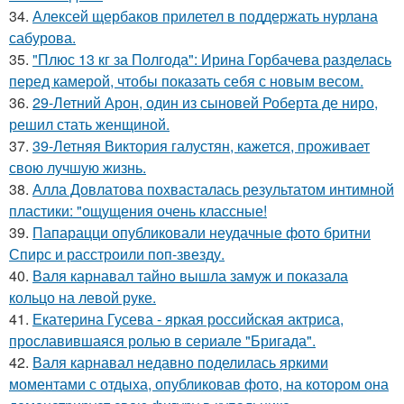
34.
Алексей щербаков прилетел в поддержать нурлана
сабурова.
35.
"Плюс 13 кг за Полгода": Ирина Горбачева разделась
перед камерой, чтобы показать себя с новым весом.
36.
29-Летний Арон, один из сыновей Роберта де ниро,
решил стать женщиной.
37.
39-Летняя Виктория галустян, кажется, проживает
свою лучшую жизнь.
38.
Алла Довлатова похвасталась результатом интимной
пластики: "ощущения очень классные!
39.
Папарацци опубликовали неудачные фото бритни
Спирс и расстроили поп-звезду.
40.
Валя карнавал тайно вышла замуж и показала
кольцо на левой руке.
41.
Екатерина Гусева - яркая российская актриса,
прославившаяся ролью в сериале "Бригада".
42.
Валя карнавал недавно поделилась яркими
моментами с отдыха, опубликовав фото, на котором она