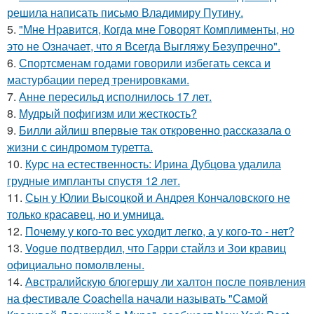
решила написать письмо Владимиру Путину.
5.
"Мне Нравится, Когда мне Говорят Комплименты, но
это не Означает, что я Всегда Выгляжу Безупречно".
6.
Спортсменам годами говорили избегать секса и
мастурбации перед тренировками.
7.
Анне пересильд исполнилось 17 лет.
8.
Мудрый пофигизм или жесткость?
9.
Билли айлиш впервые так откровенно рассказала о
жизни с синдромом туретта.
10.
Курс на естественность: Ирина Дубцова удалила
грудные импланты спустя 12 лет.
11.
Сын у Юлии Высоцкой и Андрея Кончаловского не
только красавец, но и умница.
12.
Почему у кого-то вес уходит легко, а у кого-то - нет?
13.
Vogue подтвердил, что Гарри стайлз и Зои кравиц
официально помолвлены.
14.
Австралийскую блогершу ли халтон после появления
на фестивале Coachella начали называть "Самой