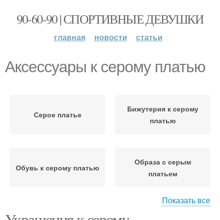
90-60-90 | СПОРТИВНЫЕ ДЕВУШКИ
главная
новости
статьи
Аксессуары к серому платью
Бижутерия к серому
Серое платье
платью
Образа с серым
Обувь к серому платью
платьем
Показать все
Украшения к серому
Маникюр к серому
Маникюр под серое