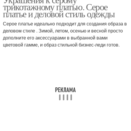
трикотажному платью. Серое
платью
платье
платье и деловой стиль одежды
Серое платье идеально подходит для создания образа в
деловом стиле . Зимой, летом, осенью и весной просто
Трикотажное платье
Вечерний платье
дополните его аксессуарами в выбранной вами
цветовой гамме, и образ стильной бизнес-леди готов.
Платье с чем