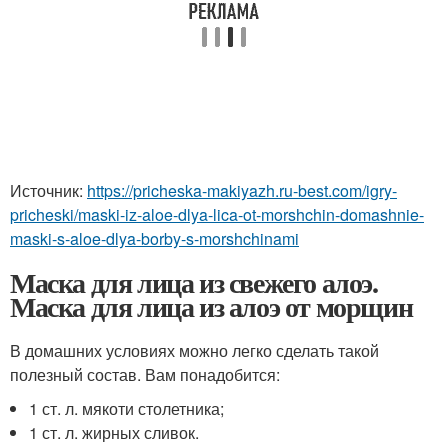
Источник:
https://pricheska-makiyazh.ru-best.com/igry-
pricheski/maski-iz-aloe-dlya-lica-ot-morshchin-domashnie-
maski-s-aloe-dlya-borby-s-morshchinami
Маска для лица из свежего алоэ.
Маска для лица из алоэ от морщин
В домашних условиях можно легко сделать такой
полезный состав. Вам понадобится:
1 ст. л. мякоти столетника;
1 ст. л. жирных сливок.