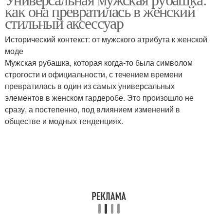
как она превратилась в женский
гардеробе
стиля
стильный аксессуар
Исторический контекст: от мужского атрибута к женской
Рубашка в женском
моде
Женская блуза
образе
Мужская рубашка, которая когда-то была символом
строгости и официальности, с течением времени
превратилась в один из самых универсальных
элементов в женском гардеробе. Это произошло не
сразу, а постепенно, под влиянием изменений в
обществе и модных тенденциях.