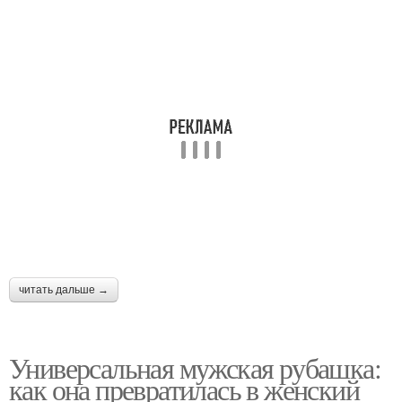
Рубашка в женском
Женская блуза
образе
Рубашка в клетку
Джинсовая рубашка
Длинная рубашка
читать дальше →
Универсальная мужская рубашка:
как она превратилась в женский