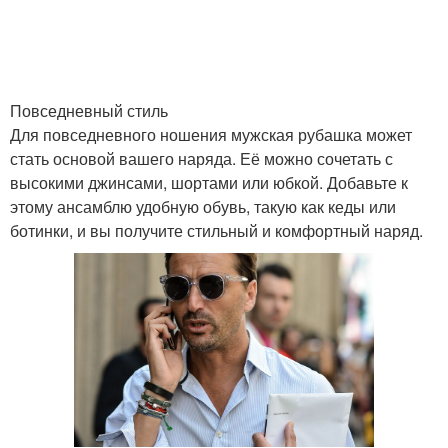
Рубашка с юбкой
Рубашка с брюками
Повседневный стиль
Для повседневного ношения мужская рубашка может
стать основой вашего наряда. Её можно сочетать с
высокими джинсами, шортами или юбкой. Добавьте к
Рубашка для разных
Женский гардероб
этому ансамблю удобную обувь, такую как кеды или
случаев
ботинки, и вы получите стильный и комфортный наряд.
Рубашки в женском
Элемент в женском
гардеробе
гардеробе
Рубашка для женского
Белая рубашка
стиля