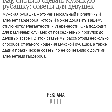
Мужские рубашки
Рубашка для создания
рубашку: советы для девушек
Мужская рубашка – это универсальный и praktичный
элемент гардероба, который может добавить вашему
Рубашка в
Рубашка с женской
стилю нотку элегантности и уверенности. Она подходит
неформальной
одеждой
для различных случаев: от повседневных прогулок до
обстановке
деловых встреч. В этой статье мы рассмотрим несколько
способов стильного ношения мужской рубашки, а также
дадим практические советы по её сочетанию с другими
Рубашка для девушки
Рубашки для девушки
элементами гардероба.
Мужская рубашка
Атрибут к женской моде
Рубашка в женском
Современные стили
гардеробе