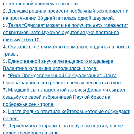
естественной привлекательности.
2.
Девушка решила провести необычный эксперимент и
на протяжении 30 дней питалась одной шаурмой.
3.
Такая "Одиссея" может и не получить 99% "свежести"
от критиков, зато мужская аудитория уже поставила
фильму 10 из 10.
4.
Оказалось, летом можно нормально поднять на покосе
травы.
5.
Единственной внучке легендарного модельера
Валентина юдашкина исполнилось 4 года.
6.
"Риск Преждевременной Сексуализации": Ольга
Орлова заявила, что ребенка нельзя целовать в губы.
7.
Младший сын знаменитой актрисы Дилан ли сыграл
свадьбу со своей избранницей Паулой брасс на
побережье сен - тропе.
8.
Настя федько ответила хейтерам, которые обсуждают
её вес.
9.
Лерчек могут отправить на новую экспертизу после
видео тренировок в зале.