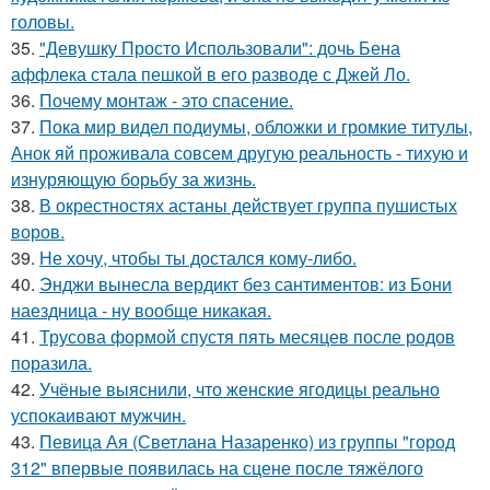
головы.
35.
"Девушку Просто Использовали": дочь Бена
аффлека стала пешкой в его разводе с Джей Ло.
36.
Почему монтаж - это спасение.
37.
Пока мир видел подиумы, обложки и громкие титулы,
Анок яй проживала совсем другую реальность - тихую и
изнуряющую борьбу за жизнь.
38.
В окрестностях астаны действует группа пушистых
воров.
39.
Не хочу, чтобы ты достался кому-либо.
40.
Энджи вынесла вердикт без сантиментов: из Бони
наездница - ну вообще никакая.
41.
Трусова формой спустя пять месяцев после родов
поразила.
42.
Учёные выяснили, что женские ягодицы реально
успокаивают мужчин.
43.
Певица Ая (Светлана Назаренко) из группы "город
312" впервые появилась на сцене после тяжёлого