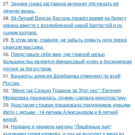
27.
Зендея снова заставила интернет обсуждать её
личную жизнь.
28.
59-Летний Венсан Кассель провёл время на берегу
океана вместе с возлюбленной нарой баптистой и их
сыном каэтано.
29.
В этом деле, главное, не забыть помыть ноги перед
сеансом массажа.
30.
Представьте себе мир, где главной целью
большинства является финансовый успех и бесконечная
погоня за богатством.
31.
Концерты алексея Щербакова отменяют по всей
России.
32.
"Меня так Сильно Травили за Этот нос": Евгения
Медведева призналась, почему сделала ринопластику.
33.
Анастасия стоцкая порадовала поклонников новыми
фото с детьми - 14-летним Александром и 8-летней
верой.
34.
Недавно я увидела картину "Лишённые рая"
художника гелия коржева, и она не выходит у меня из