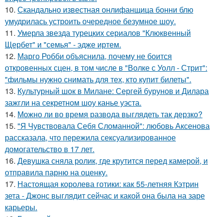
10.
Скандально известная онлифанщица бонни блю
умудрилась устроить очередное безумное шоу.
11.
Умерла звезда турецких сериалов "Клюквенный
Щербет" и "семья" - эдже иртем.
12.
Марго Робби объяснила, почему не боится
откровенных сцен, в том числе в "Волке с Уолл - Стрит":
"фильмы нужно снимать для тех, кто купит билеты".
13.
Культурный шок в Милане: Сергей бурунов и Дилара
зажгли на секретном шоу канье уэста.
14.
Можно ли во время развода выглядеть так дерзко?
15.
"Я Чувствовала Себя Сломанной": любовь Аксенова
рассказала, что пережила сексуализированное
домогательство в 17 лет.
16.
Девушка сняла ролик, где крутится перед камерой, и
отправила парню на оценку.
17.
Настоящая королева готики: как 55-летняя Кэтрин
зета - Джонс выглядит сейчас и какой она была на заре
карьеры.