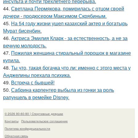
инсульта и почти трёхлетнего перерыва.
44.
Светлана Пермякова, помирилась с отцом своей
дочери - продюсером Максимом Скрябиным.
45.
На 54 году жизни ушел казахский актер и богатырь
Мурат бисенбин.
46.
Актриса Эмилия Кларк - за естественность, а не за
вечную молодость.
47.
Пожилая женщина стиральный порошок в магазине
купила.
48.
Ты что, такая богачка что ли: именно с этого места у
Анджелины поехала психика.
49.
Встреча с бывшей!
50.
Сабрина карпентер выбыла из гонки за роль
рапунцель в ремейке Disney.
© 2026 90-60-90 | Спортивные девушки
Контакты
Пользовательское соглашение
Политика конфидециальности
Обратная связь