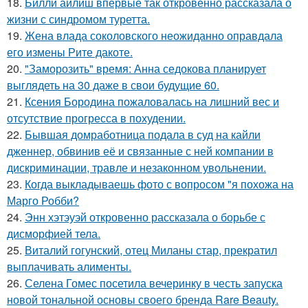
18.
Билли айлиш впервые так откровенно рассказала о
жизни с синдромом туретта.
19.
Жена влада соколовского неожиданно оправдала
его измены Рите дакоте.
20.
"Заморозить" время: Анна седокова планирует
выглядеть на 30 даже в свои будущие 60.
21.
Ксения Бородина пожаловалась на лишний вес и
отсутствие прогресса в похудении.
22.
Бывшая домработница подала в суд на кайли
дженнер, обвинив её и связанные с ней компании в
дискриминации, травле и незаконном увольнении.
23.
Когда выкладываешь фото с вопросом "я похожа на
Марго Робби?
24.
Энн хэтэуэй откровенно рассказала о борьбе с
дисморфией тела.
25.
Виталий гогунский, отец Миланы стар, прекратил
выплачивать алименты.
26.
Селена Гомес посетила вечеринку в честь запуска
новой тональной основы своего бренда Rare Beauty.