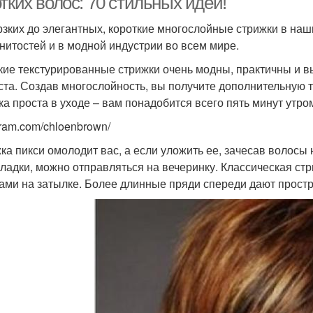
тких волос: 70 стильных идей!
рзких до элегантных, короткие многослойные стрижки в на
нитостей и в модной индустрии во всем мире.
кие текстурированные стрижки очень модны, практичны и 
ста. Создав многослойность, вы получите дополнительную т
ка проста в уходе – вам понадобится всего пять минут утро
gram.com/chloenbrown/
ка пикси омолодит вас, а если уложить ее, зачесав волосы
кладки, можно отправляться на вечеринку. Классическая ст
ами на затылке. Более длинные пряди спереди дают простр