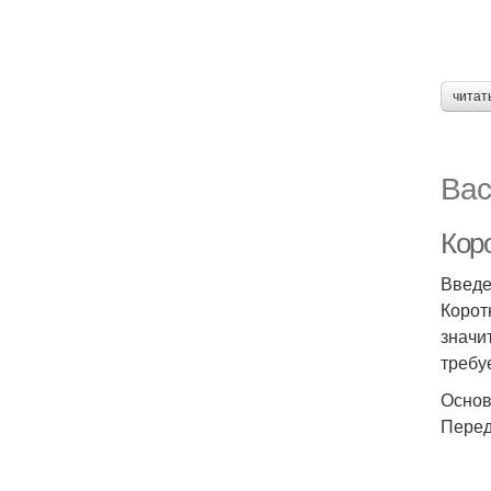
читат
Вас
Коро
Введ
Корот
значи
требу
Основ
Перед