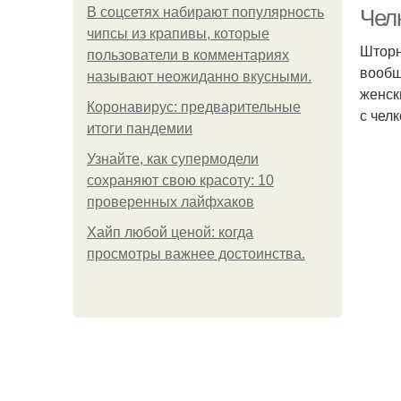
В соцсетях набирают популярность
Чел
чипсы из крапивы, которые
Шторн
пользователи в комментариях
вообщ
называют неожиданно вкусными.
М
женск
Коронавирус: предварительные
с чел
итоги пандемии
Узнайте, как супермодели
сохраняют свою красоту: 10
проверенных лайфхаков
Хайп любой ценой: когда
просмотры важнее достоинства.