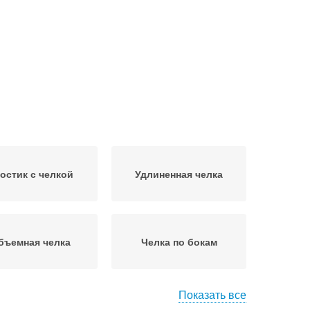
остик с челкой
Удлиненная челка
бъемная челка
Челка по бокам
Показать все
ническая челка
Многослойный боб