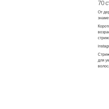
70 
От де
знаме
Корот
возра
стриж
insta
Стриж
для у
волос