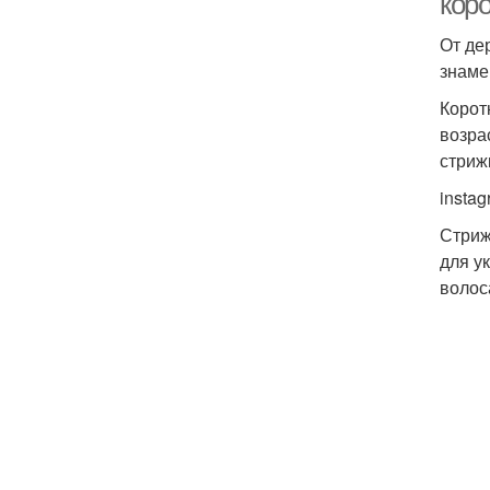
коро
От де
знаме
Корот
возра
стриж
insta
Стриж
для у
волос