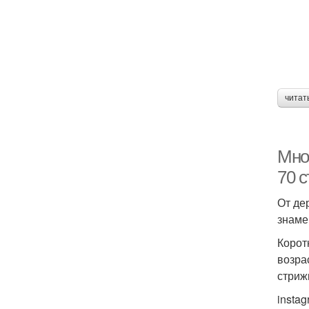
читат
Мно
70 
От де
знаме
Корот
возра
стриж
insta