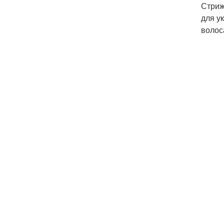
Стриж
для у
волос