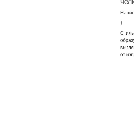
челк
Напис
1
Стиль
образ
выгля
от из