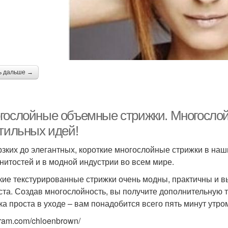
ь дальше →
гослойные объемные стрижки. Многослойн
стильных идей!
рзких до элегантных, короткие многослойные стрижки в на
нитостей и в модной индустрии во всем мире.
кие текстурированные стрижки очень модны, практичны и 
ста. Создав многослойность, вы получите дополнительную т
ка проста в уходе – вам понадобится всего пять минут утро
gram.com/chloenbrown/