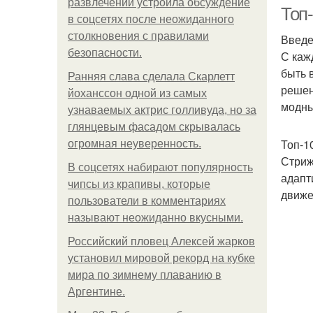
развлечений устроила обсуждение
Топ-
в соцсетях после неожиданного
столкновения с правилами
Введ
безопасности.
С каж
быть 
Ранняя слава сделала Скарлетт
решен
йоханссон одной из самых
модны
узнаваемых актрис голливуда, но за
глянцевым фасадом скрывалась
Топ-1
огромная неуверенность.
Стриж
В соцсетях набирают популярность
адапт
чипсы из крапивы, которые
движе
пользователи в комментариях
называют неожиданно вкусными.
Российский пловец Алексей жарков
установил мировой рекорд на кубке
мира по зимнему плаванию в
Аргентине.