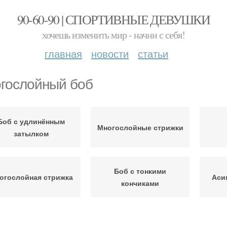
90-60-90 | СПОРТИВНЫЕ ДЕВУШКИ
хочешь изменить мир - начни с себя!
главная
новости
статьи
гослойный боб
Боб с удлинённым
Многослойные стрижки
затылком
Боб с тонкими
огослойная стрижка
Аси
кончиками
Боб с челкой
Многослойный а-боб
Мно