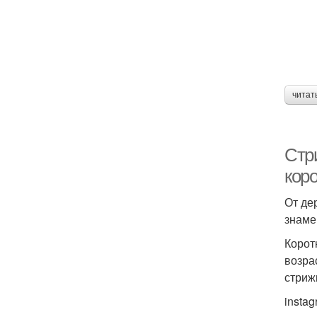
читат
Стр
коро
От де
знаме
Корот
возра
стриж
insta