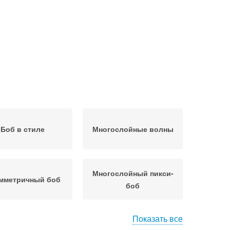
Боб в стиле
Многослойные волны
Многослойный пикси-
мметричный боб
боб
Показать все
гоуровневый боб