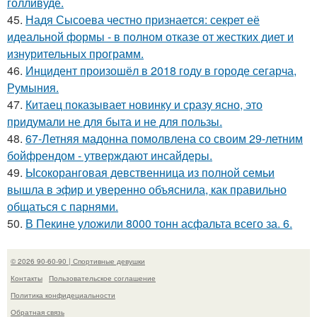
голливуде.
45.
Надя Сысоева честно признается: секрет её
идеальной формы - в полном отказе от жестких диет и
изнурительных программ.
46.
Инцидент произошёл в 2018 году в городе сегарча,
Румыния.
47.
Китаец показывает новинку и сразу ясно, это
придумали не для быта и не для пользы.
48.
67-Летняя мадонна помолвлена со своим 29-летним
бойфрендом - утверждают инсайдеры.
49.
Ысокоранговая девственница из полной семьи
вышла в эфир и уверенно объяснила, как правильно
общаться с парнями.
50.
В Пекине уложили 8000 тонн асфальта всего за. 6.
© 2026 90-60-90 | Спортивные девушки
Контакты
Пользовательское соглашение
Политика конфидециальности
Обратная связь