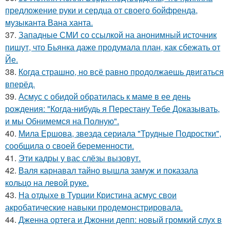
предложение руки и сердца от своего бойфренда,
музыканта Вана ханта.
37.
Западные СМИ со ссылкой на анонимный источник
пишут, что Бьянка даже продумала план, как сбежать от
Йе.
38.
Когда страшно, но всё равно продолжаешь двигаться
вперёд.
39.
Асмус с обидой обратилась к маме в ее день
рождения: "Когда-нибудь я Перестану Тебе Доказывать,
и мы Обнимемся на Полную".
40.
Мила Ершова, звезда сериала "Трудные Подростки",
сообщила о своей беременности.
41.
Эти кадры у вас слёзы вызовут.
42.
Валя карнавал тайно вышла замуж и показала
кольцо на левой руке.
43.
На отдыхе в Турции Кристина асмус свои
акробатические навыки продемонстрировала.
44.
Дженна ортега и Джонни депп: новый громкий слух в