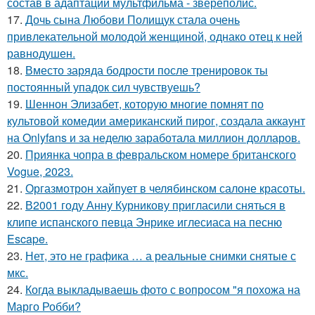
состав в адаптации мультфильма - звереполис.
17.
Дочь сына Любови Полищук стала очень
привлекательной молодой женщиной, однако отец к ней
равнодушен.
18.
Вместо заряда бодрости после тренировок ты
постоянный упадок сил чувствуешь?
19.
Шеннон Элизабет, которую многие помнят по
культовой комедии американский пирог, создала аккаунт
на Onlyfans и за неделю заработала миллион долларов.
20.
Приянка чопра в февральском номере британского
Vogue, 2023.
21.
Оргазмотрон хайпует в челябинском салоне красоты.
22.
В2001 году Анну Курникову пригласили сняться в
клипе испанского певца Энрике иглесиаса на песню
Escape.
23.
Нет, это не графика … а реальные снимки снятые с
мкс.
24.
Когда выкладываешь фото с вопросом "я похожа на
Марго Робби?