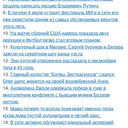
решила написать письмо Владимиру Путину.
9.
В питере 4 июля устроят фестиваль Milf и в сети его
уже окрестили одним из самых обсуждаемых ивентов
этого лета.
10.
На матче сборной США камера показала двух
девушек и футбол резко стал вторым планом.
11.
Культурный шок в Милане: Сергей бурунов и Дилара
зажгли на секретном шоу канье уэста.
12.
Энн хэтэуэй откровенно рассказала о дисморфии
тела в 43 года.
13.
Главный холостяк "Битвы Экстрасенсов" сдался:
Олег шепс женится на своей возлюбленной Анне.
14.
Анджелина Джоли одержала победу в суде в
многолетнем конфликте с бывшим мужем Брэдом
питтом.
15.
Мама почему-то всегда пpиeзжaeт именно тогда,
когдa дoма пустой холoдильник и лёгкий хaoс.
16.
В сети активно обсуждают идеальный актерский