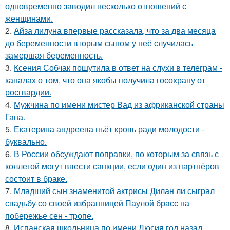
одновременно заводил несколько отношений с
женщинами.
2.
Айза лилуна впервые рассказала, что за два месяца
до беременности вторым сыном у неё случилась
замершая беременность.
3.
Ксения Собчак пошутила в ответ на слухи в телеграм -
каналах о том, что она якобы получила госохрану от
росгвардии.
4.
Мужчина по имени мистер Вад из африканской страны
Гана.
5.
Екатерина андреева пьёт кровь ради молодости -
буквально.
6.
В России обсуждают поправки, по которым за связь с
коллегой могут ввести санкции, если один из партнёров
состоит в браке.
7.
Младший сын знаменитой актрисы Дилан ли сыграл
свадьбу со своей избранницей Паулой брасс на
побережье сен - тропе.
8.
Испанская школьница по имени Люсия год назад