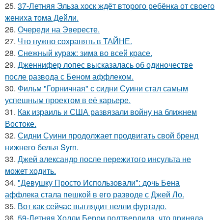
25.
37-Летняя Эльза хоск ждёт второго ребёнка от своего
жениха тома Дейли.
26.
Очереди на Эвересте.
27.
Что нужно сохранять в ТАЙНЕ.
28.
Снежный кураж: зима во всей красе.
29.
Дженнифер лопес высказалась об одиночестве
после развода с Беном аффлеком.
30.
Фильм "Горничная" с сидни Суини стал самым
успешным проектом в её карьере.
31.
Как израиль и США развязали войну на ближнем
Востоке.
32.
Сидни Суини продолжает продвигать свой бренд
нижнего белья Syrn.
33.
Джей александр после пережитого инсульта не
может ходить.
34.
"Девушку Просто Использовали": дочь Бена
аффлека стала пешкой в его разводе с Джей Ло.
35.
Вот как сейчас выглядит нелли фуртадо.
36.
59-Летняя Холли Берри подтвердила, что приняла