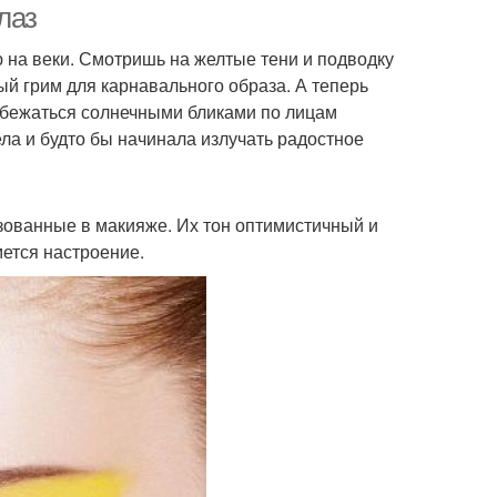
лаз
ю на веки. Смотришь на желтые тени и подводку
ный грим для карнавального образа. А теперь
робежаться солнечными бликами по лицам
ла и будто бы начинала излучать радостное
зованные в макияже. Их тон оптимистичный и
ется настроение.