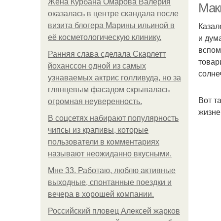
Жена Курбана Омарова Валерия
Мак
оказалась в центре скандала после
Казал
визита блогера Марины ильиной в
и дум
её косметологическую клинику.
вспом
Ранняя слава сделала Скарлетт
товар
йоханссон одной из самых
солне
узнаваемых актрис голливуда, но за
глянцевым фасадом скрывалась
Вот т
огромная неуверенность.
жизне
В соцсетях набирают популярность
чипсы из крапивы, которые
пользователи в комментариях
называют неожиданно вкусными.
Мне 33. Работаю, люблю активные
выходные, спонтанные поездки и
вечера в хорошей компании.
Российский пловец Алексей жарков