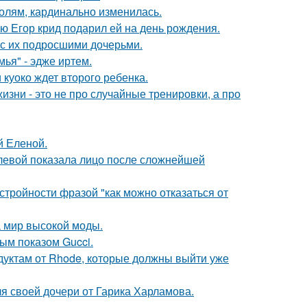
олям, кардинально изменилась.
ую Егор крид подарил ей на день рождения.
 с их подросшими дочерьми.
ья" - эдже иртем.
 куоко ждет второго ребенка.
изни - это не про случайные тренировки, а про
й Еленой.
олевой показала лицо после сложнейшей
тройности фразой "как можно отказаться от
 мир высокой моды.
ным показом Gucci.
дуктам от Rhode, которые должны выйти уже
я своей дочери от Гарика Харламова.