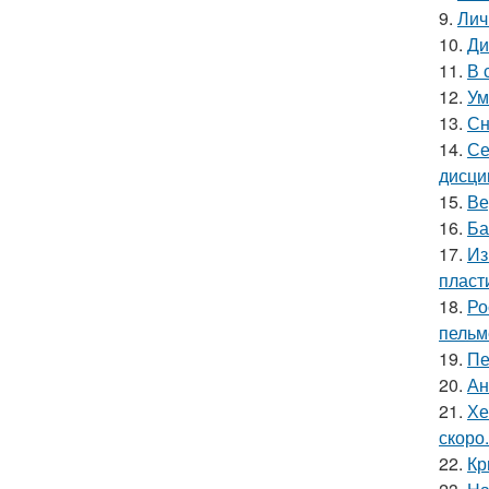
9.
Лич
10.
Ди
11.
В 
12.
Ум
13.
Сн
14.
Се
дисци
15.
Ве
16.
Ба
17.
Из
пласт
18.
Ро
пельм
19.
Пе
20.
Ан
21.
Хе
скоро.
22.
Кр