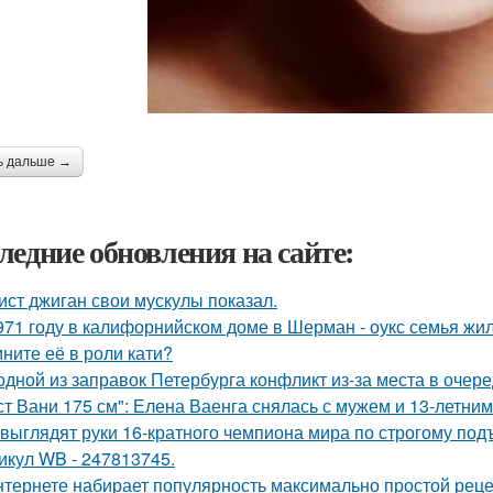
ь дальше →
ледние обновления на сайте:
ист джиган свои мускулы показал.
971 году в калифорнийском доме в Шерман - оукс семья жи
ните её в роли кати?
одной из заправок Петербурга конфликт из-за места в очер
ст Вани 175 см": Елена Ваенга снялась с мужем и 13-летни
 выглядят руки 16-кратного чемпиона мира по строгому под
икул WB - 247813745.
нтернете набирает популярность максимально простой реце