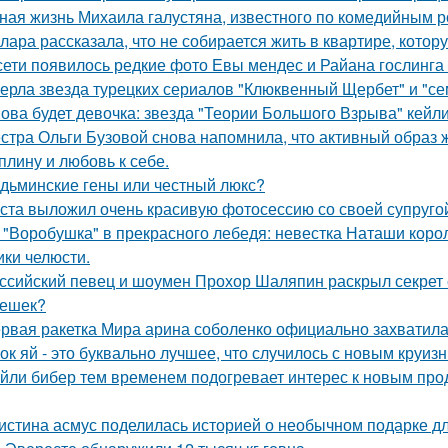
ная жизнь Михаила галустяна, известного по комедийным р
лара рассказала, что не собирается жить в квартире, котор
сети появилось редкие фото Евы мендес и Райана гослинга
ерла звезда турецких сериалов "Клюквенный Щербет" и "сем
ова будет девочка: звезда "Теории Большого Взрыва" кейли
стра Ольги Бузовой снова напомнила, что активный образ ж
плину и любовь к себе.
дьминские гены или честный люкс?
ста выложил очень красивую фотосессию со своей супруго
 "Воробушка" в прекрасного лебедя: невестка Наташи кор
ики челюсти.
ссийский певец и шоумен Прохор Шаляпин раскрыл секрет с
ешек?
рвая ракетка Мира арина соболенко официально захватила
ок яй - это буквально лучшее, что случилось с новым круиз
йли бибер тем временем подогревает интерес к новым про
истина асмус поделилась историей о необычном подарке дл