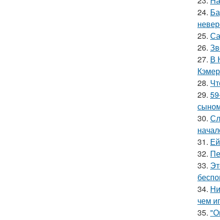
23.
На
24.
Ба
невер
25.
Са
26.
Зв
27.
В 
Кэмер
28.
Чт
29.
59
сыном
30.
Сл
начал
31.
Ей
32.
Пе
33.
Эт
беспо
34.
Ни
чем и
35.
"О