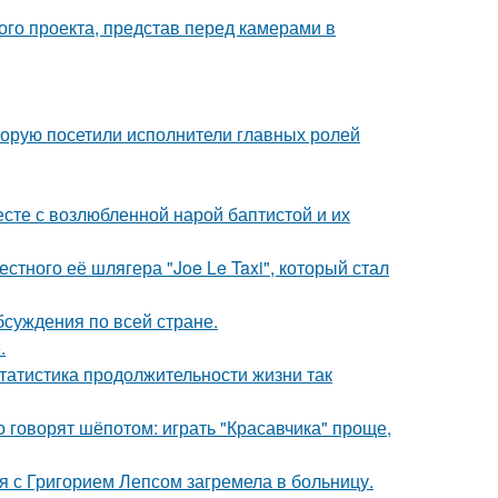
го проекта, представ перед камерами в
торую посетили исполнители главных ролей
есте с возлюбленной нарой баптистой и их
стного её шлягера "Joe Le Taxi", который стал
обсуждения по всей стране.
.
статистика продолжительности жизни так
о говорят шёпотом: играть "Красавчика" проще,
я с Григорием Лепсом загремела в больницу.