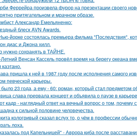
 Эвересте обнаружили 12 тысяч кг говна.
рби Феррейра произвела фурор на презентации своего ново
оятно притягательном и мрачном образе.
мбист Александр Емельяненко:
ездный блеск AVN Awards.
Нью-йорке состоялась премьера фильма "Последствия", ко
он диас и Джона хилл.
о нужно сохранять в ТАЙНЕ.
-Летний Венсан Кассель провёл время на берегу океана вм
 каэтано.
ава пришла к ней в 1987 году после исполнения самого изве
ом певческой карьеры.
 было 23 года, а ему - 60: роман, который стал предметом 
вица слава прервала концерт и объявила о паузе в карьере
от кадр - наглядный ответ на вечный вопрос о том, почему 
щадна к сильной половине человечества.
кита кологривый сказал вслух то, о чём в профессии обычн
грать лоха.
казалась под Капельницей" - Аврора киба после расставани