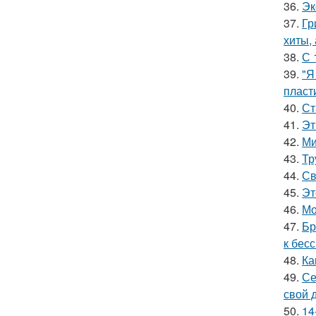
36.
Эк
37.
Гр
хиты,
38.
С 
39.
"Я
пласт
40.
Ст
41.
Эт
42.
Ми
43.
Тр
44.
Св
45.
Эт
46.
Мо
47.
Бр
к бес
48.
Ка
49.
Се
свой 
50.
14