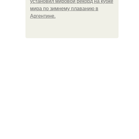
установил мировой рекорд на кубке
мира по зимнему плаванию в
Аргентине.