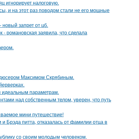
яц игнорирует налоговую.
ы, и на этот раз поводом стали не его мощные
 новый запрет от цб.
 - романовская заявила, что сделала
зером.
родюсером Максимом Скрябиным.
йерверках.
 и идеальным параметрам.
тами над собственным телом, уверен, что путь
ываемое мини путешествие!
 Брэда питта, отказалась от фамилии отца в
ублику со своим молодым человеком.