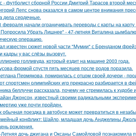
с - футболист сборной России Дмитрий Тарасов второй мес
игорий Лепс снова оказался в самом центре внимания пресс
 а дела сердечные.
1 февраля начали ограничивать переводы с карты на карту -
 Попросила Убрать Лишнее" - 47-летняя Виталина цымбалюк
ическую операцию.
ал известен сюжет новой части "Мумии" с Бренданом фрей
и кадры у вас слёзы вызовут.
ллионер голливуда, который ездит на машине 2003 года.
усова формой спустя пять месяцев после родов поразила.
етлана Пермякова, помирилась с отцом своей дочери - п
от спортсмен олимпийских игр прекрасно разбирается в фе
ника беллуччи рассказала, почему не стремилась к худобе
айан Джонсон, известный своими радикальными эксперимен
смертию уже почти пройден.
к обычная поездка в автобусе может превратиться в незаб
мейный конфликт: Шайло, младшая дочь Анджелины Джоли и
день рождения.
-Летняя дочь джигана и Оксаны Самойловой познакомила п