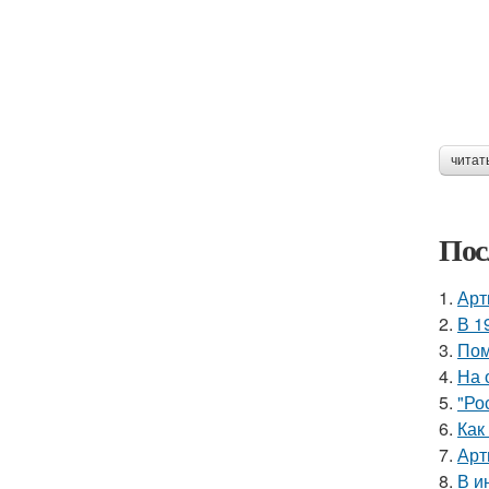
читат
Пос
1.
Арт
2.
В 1
3.
Пом
4.
На 
5.
"Ро
6.
Как
7.
Арт
8.
В и