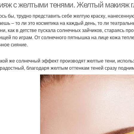
ияж с желтыми тенями. Желтый макияж г
ось бы, трудно представить себе желтую краску, нанесенну
аешь – то ли это косметика на каждый день, то ли театраль
ни, как в детстве пускала солнечных зайчиков, стараясь п
ищей по играм. От солнечного пятнышка на лице кожа тепле
чное сияние.
акой же солнечный эффект производят желтые тени, исполь
радостный, благодаря желтым оттенкам теней сразу подним