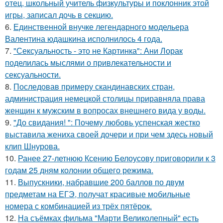
отец, школьный учитель физкультуры и поклонник этой
игры, записал дочь в секцию.
6.
Единственной внучке легендарного модельера
Валентина юдашкина исполнилось 4 года.
7.
"Сексуальность - это не Картинка": Ани Лорак
поделилась мыслями о привлекательности и
сексуальности.
8.
Последовав примеру скандинавских стран,
администрация немецкой столицы приравняла права
женщин к мужским в вопросах внешнего вида у воды.
9.
"До свидания! ": Почему любовь успенская жестко
выставила жениха своей дочери и при чем здесь новый
клип Шнурова.
10.
Ранее 27-летнюю Ксению Белоусову приговорили к 3
годам 25 дням колонии общего режима.
11.
Выпускники, набравшие 200 баллов по двум
предметам на ЕГЭ, получат красивые мобильные
номера с комбинацией из трёх пятёрок.
12.
На съёмках фильма "Марти Великолепный" есть