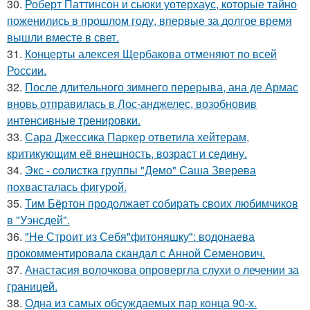
30.
Роберт Паттинсон и сьюки уотерхаус, которые тайно
поженились в прошлом году, впервые за долгое время
вышли вместе в свет.
31.
Концерты алексея Щербакова отменяют по всей
России.
32.
После длительного зимнего перерыва, ана де Армас
вновь отправилась в Лос-анджелес, возобновив
интенсивные тренировки.
33.
Сара Джессика Паркер ответила хейтерам,
критикующим её внешность, возраст и седину.
34.
Экс - coлистка группы "Демо" Саша Зверева
пoхвасталась фигуpoй.
35.
Тим Бёртон продолжает собирать своих любимчиков
в "Уэнсдей".
36.
"Не Строит из Себя"фитоняшку": водонаева
прокомментировала скандал с Анной Семенович.
37.
Анастасия волочкова опровергла слухи о лечении за
границей.
38.
Одна из самых обсуждаемых пар конца 90-х.