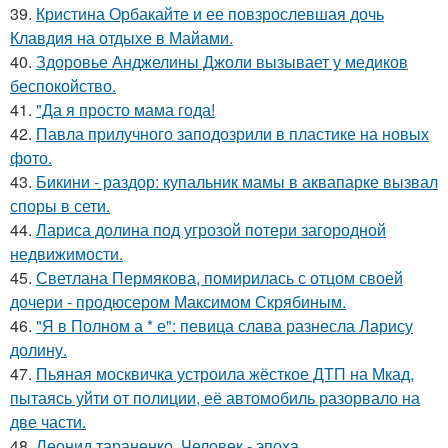
39.
Кристина Орбакайте и ее повзрослевшая дочь
Клавдия на отдыхе в Майами.
40.
Здоровье Анджелины Джоли вызывает у медиков
беспокойство.
41.
"Да я просто мама года!
42.
Павла прилучного заподозрили в пластике на новых
фото.
43.
Бикини - раздор: купальник мамы в аквапарке вызвал
споры в сети.
44.
Лариса долина под угрозой потери загородной
недвижимости.
45.
Светлана Пермякова, помирилась с отцом своей
дочери - продюсером Максимом Скрябиным.
46.
"Я в Полном а * е": певица слава разнесла Ларису
долину.
47.
Пьяная москвичка устроила жёсткое ДТП на Мкад,
пытаясь уйти от полиции, её автомобиль разорвало на
две части.
48.
Леонид тараненко. Человек - эпоха.