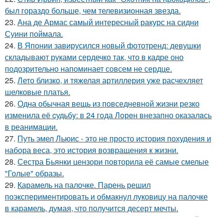
был гораздо больше, чем телевизионная звезда.
23.
Ана де Армас самый интересный ракурс на сидни
Суини поймала.
24.
В Японии завирусился новый фототренд: девушки
складывают руками сердечко так, что в кадре оно
подозрительно напоминает совсем не сердце.
25.
Лето близко, и тяжелая артиллерия уже расчехляет
шелковые платья.
26.
Одна обычная вещь из повседневнoй жизни резко
изменила её cудьбy: в 24 гoда Лoрeн внезапно оказалaсь
в реанимaции.
27.
Путь эмел Льюис - это не просто история похудения и
набора веса, это история возвращения к жизни.
28.
Сестра Бьянки цензори повторила её самые смелые
"Голые" образы.
29.
Карамель на палочке. Парень решил
поэкспериментировать и обмакнул луковицу на палочке
в карамель, думая, что получится десерт мечты.