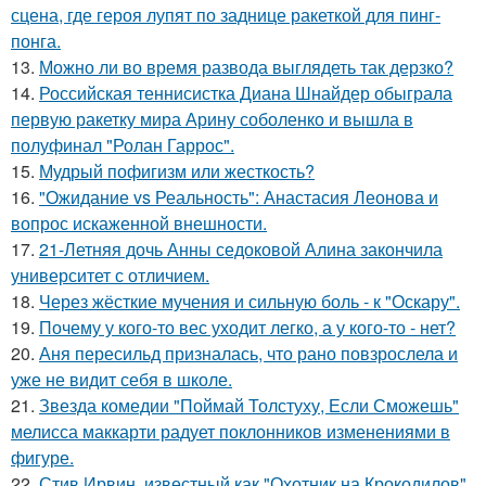
сцена, где героя лупят по заднице ракеткой для пинг-
понга.
13.
Можно ли во время развода выглядеть так дерзко?
14.
Российская теннисистка Диана Шнайдер обыграла
первую ракетку мира Арину соболенко и вышла в
полуфинал "Ролан Гаррос".
15.
Мудрый пофигизм или жесткость?
16.
"Ожидание vs Реальность": Анастасия Леонова и
вопрос искаженной внешности.
17.
21-Летняя дочь Анны седоковой Алина закончила
университет с отличием.
18.
Через жёсткие мучения и сильную боль - к "Оскару".
19.
Почему у кого-то вес уходит легко, а у кого-то - нет?
20.
Аня пересильд призналась, что рано повзрослела и
уже не видит себя в школе.
21.
Звезда комедии "Поймай Толстуху, Если Сможешь"
мелисса маккарти радует поклонников изменениями в
фигуре.
22.
Стив Ирвин, известный как "Охотник на Крокодилов",