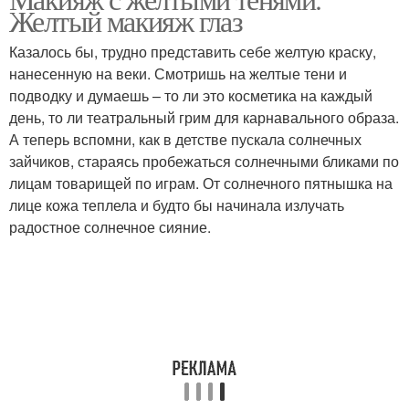
Желтый макияж глаз
стрелками
стрелкой
Казалось бы, трудно представить себе желтую краску,
нанесенную на веки. Смотришь на желтые тени и
Акцент с необычной
подводку и думаешь – то ли это косметика на каждый
Желтый акцент
стрелкой
день, то ли театральный грим для карнавального образа.
А теперь вспомни, как в детстве пускала солнечных
зайчиков, стараясь пробежаться солнечными бликами по
лицам товарищей по играм. От солнечного пятнышка на
Глаз с желтыми тенями
Цветные стрелки
лице кожа теплела и будто бы начинала излучать
радостное солнечное сияние.
Макияж с цветными
Стрелки для разных
стрелками
оттенков