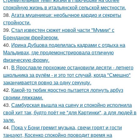
спокойную жизнь в итальянской сельской местности.
38.
Агата муцениеце: необычное кардио и секреты
стройности.
39.
Стал известен сюжет новой части "Мумии" с
Бренданом фрейзером.
40.
Ирина Дубцова поделилась кадрами с отдыха на
Мальдивах, где продемонстрировала отличную
физическую форму.
41.
В Ярославле прохожие остановили десяти - летнего
школьника за рулём - и это тот случай, когда "Смешно"
заканчивается ровно за одну секунду.
42.
Какой-то тюбик яростно пытается лопнуть арбуз
своими ляжками.
43.
Самбурская вышла на сцену и спокойно исполнила
свой хит так, будто поёт не "для Картинки", а для людей в
зале.
44.
Пока у Бони гремит музыка, свечи горят и гости
танцуют, Косенко спокойно проводит время на