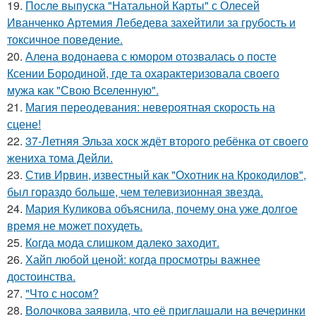
19.
После выпуска "Натальной Карты" с Олесей
Иванченко Артемия Лебедева захейтили за грубость и
токсичное поведение.
20.
Алена водонаева с юмором отозвалась о посте
Ксении Бородиной, где та охарактеризовала своего
мужа как "Свою Вселенную".
21.
Магия переодевания: невероятная скорость на
сцене!
22.
37-Летняя Эльза хоск ждёт второго ребёнка от своего
жениха тома Дейли.
23.
Стив Ирвин, известный как "Охотник на Крокодилов",
был гораздо больше, чем телевизионная звезда.
24.
Мария Куликова объяснила, почему она уже долгое
время не может похудеть.
25.
Когда мода слишком далеко заходит.
26.
Хайп любой ценой: когда просмотры важнее
достоинства.
27.
"Что с носом?
28.
Волочкова заявила, что её приглашали на вечеринки