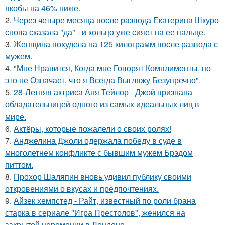
якобы на 46% ниже.
2.
Через четыре месяца после развода Екатерина Шкуро
снова сказала "да" - и кольцо уже сияет на ее пальце.
3.
Женщина похудела на 125 килограмм после развода с
мужем.
4.
"Мне Нравится, Когда мне Говорят Комплименты, но
это не Означает, что я Всегда Выгляжу Безупречно".
5.
28-Летняя актриса Аня Тейлор - Джой признана
обладательницей одного из самых идеальных лиц в
мире.
6.
Актёры, которые пожалели о своих ролях!
7.
Анджелина Джоли одержала победу в суде в
многолетнем конфликте с бывшим мужем Брэдом
питтом.
8.
Прохор Шаляпин вновь удивил публику своими
откровениями о вкусах и предпочтениях.
9.
Айзек хемпстед - Райт, известный по роли брана
старка в сериале "Игра Престолов", женился на
закрытой церемонии в Лондоне.