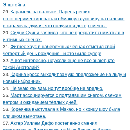
Эпштейна.
29.
Карамель на палочке. Парень решил
поэкспериментировать и обмакнул луковицу на палочке
в карамель, думая, что получится десерт мечты.
30.
Сидни Суини заявила, что не прекратит сниматься в
интимных сценах.
31.
Фитнес хаус в набережных челнах отметил свой
четвёртый день рождения - и это было супер!
32.
А вот интересно, неужели еще не все знают, кто
такой Анатолий?
33.
Карина кросс выходит замуж: предложение на льду и
новый избранник.
34.
Не знаю как вам, но тут вообще не вредно.
35.
Март ассоциируется с подтаявшим снегом, свежим
ветром и ожиданием тёплых дней.
36.
Кореянка выступала в Макао, но к концу шоу была
слишком вымотана.
37.
Актер Уиллем Дефо постепенно сменил
стремительный темп жизни в Нью-йорке на более