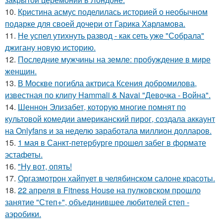
10.
Кристина асмус поделилась историей о необычном
подарке для своей дочери от Гарика Харламова.
11.
Не успел утихнуть развод - как сеть уже "Собрала"
джигану новую историю.
12.
Последние мужчины на земле: пробуждение в мире
женщин.
13.
В Москве погибла актриса Ксения добромилова,
известная по клипу Hammali & Navai "Девочка - Война".
14.
Шеннон Элизабет, которую многие помнят по
культовой комедии американский пирог, создала аккаунт
на Onlyfans и за неделю заработала миллион долларов.
15.
1 мая в Санкт-петербурге прошел забег в формате
эстафеты.
16.
"Ну вот, опять!
17.
Оргазмотрон хайпует в челябинском салоне красоты.
18.
22 апреля в Fitness House на пулковском прошло
занятие "Степ+", объединившее любителей степ -
аэробики.