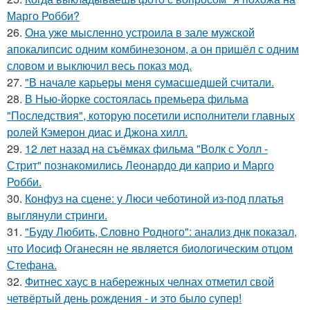
Марго Робби?
26.
Она уже мысленно устроила в зале мужской
апокалипсис одним комбинезоном, а он пришёл с одним
словом и выключил весь показ мод.
27.
"В начале карьеры меня сумасшедшей считали.
28.
В Нью-йорке состоялась премьера фильма
"Последствия", которую посетили исполнители главных
ролей Кэмерон диас и Джона хилл.
29.
12 лет назад на съёмках фильма "Волк с Уолл -
Стрит" познакомились Леонардо ди каприо и Марго
Робби.
30.
Конфуз на сцене: у Люси чеботиной из-под платья
выглянули стринги.
31.
"Буду Любить, Словно Родного": анализ днк показал,
что Иосиф Оганесян не является биологическим отцом
Стефана.
32.
Фитнес хаус в набережных челнах отметил свой
четвёртый день рождения - и это было супер!