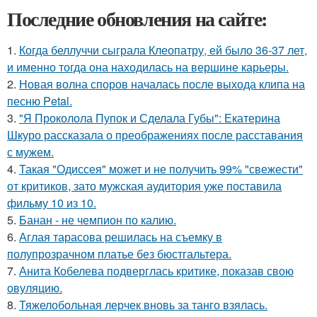
Последние обновления на сайте:
1.
Когда беллуччи сыграла Клеопатру, ей было 36-37 лет,
и именно тогда она находилась на вершине карьеры.
2.
Новая волна споров началась после выхода клипа на
песню Petal.
3.
"Я Проколола Пупок и Сделала Губы": Екатерина
Шкуро рассказала о преображениях после расставания
с мужем.
4.
Такая "Одиссея" может и не получить 99% "свежести"
от критиков, зато мужская аудитория уже поставила
фильму 10 из 10.
5.
Банан - не чемпион по калию.
6.
Аглая тарасова решилась на съемку в
полупрозрачном платье без бюстгальтера.
7.
Анита Кобелева подверглась критике, показав свою
овуляцию.
8.
Тяжелобольная лерчек вновь за танго взялась.