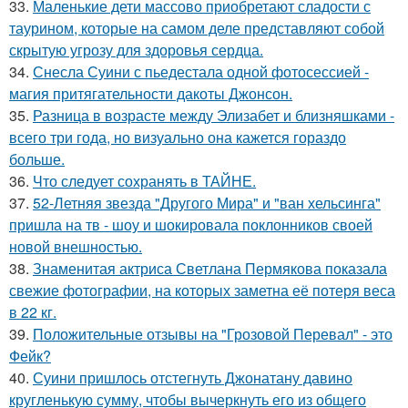
33.
Маленькие дети массово приобретают сладости с
таурином, которые на самом деле представляют собой
скрытую угрозу для здоровья сердца.
34.
Снесла Суини с пьедестала одной фотосессией -
магия притягательности дакоты Джонсон.
35.
Разница в возрасте между Элизабет и близняшками -
всего три года, но визуально она кажется гораздо
больше.
36.
Что следует сохранять в ТАЙНЕ.
37.
52-Летняя звезда "Другого Мира" и "ван хельсинга"
пришла на тв - шоу и шокировала поклонников своей
новой внешностью.
38.
Знаменитая актриса Светлана Пермякова показала
свежие фотографии, на которых заметна её потеря веса
в 22 кг.
39.
Положительные отзывы на "Грозовой Перевал" - это
Фейк?
40.
Суини пришлось отстегнуть Джонатану давино
кругленькую сумму, чтобы вычеркнуть его из общего