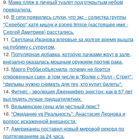
9.
Мама пляж в личный туалет под открытым небом
превратила.
10.
В сети появились слухи, что экс - солистка группы
"Серебро" катя кищук и рэпер 9mice (настоящее имя -
Сергей Дмитриев) расстались.
11.
Светлана Иванова впервые за долгое время вышла
на публику с супругом.
12.
Популярная добавка, которую пачками жрут в зале,
внезапно оказалась мощным оружием против рака.
13.
Марго Робби объяснила, почему не боится
откровенных сцен, в том числе в "Волке с Уолл - Стрит":
"фильмы нужно снимать для тех, кто купит билеты".
14.
Фитнес - эволюция Дженнифер энистон: как в 57 лет
выглядеть лучше тридцатилетних.
15.
Ведьминские гены или честный люкс?
16.
"Ожидание vs Реальность": Анастасия Леонова и
вопрос искаженной внешности.
17.
Американец поставил новый мировой рекорд по
подтягиваниям за 24 часа.