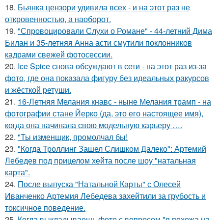
18.
Бьянка цензори удивила всех - и на этот раз не
откровенностью, а наоборот.
19.
"Спровоцировали Слухи о Романе" - 44-летний Дима
Билан и 35-летняя Анна асти смутили поклонников
кадрами свежей фотосессии.
20.
Ice Spice снова обсуждают в сети - на этот раз из-за
фото, где она показала фигуру без идеальных ракурсов
и жёсткой ретуши.
21.
16-Летняя Мелания кнавс - ныне Мелания трамп - на
фотографии стане Йерко (да, это его настоящее имя),
когда она начинала свою модельную карьеру ….
22.
"Ты изменщик, промолчал бы!
23.
"Когда Троллинг Зашел Слишком Далеко": Артемий
Лебедев под прицелом хейта после шоу "натальная
карта".
24.
После выпуска "Натальной Карты" с Олесей
Иванченко Артемия Лебедева захейтили за грубость и
токсичное поведение.
25.
Когда выкладываешь фото с вопросом "я похожа на