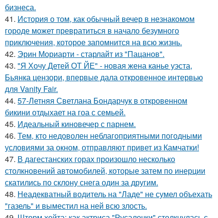
бизнеса.
41.
История о том, как обычный вечер в незнакомом
городе может превратиться в начало безумного
приключения, которое запомнится на всю жизнь.
42.
Эрин Мориарти - старлайт из "Пацанов".
43.
"Я Хочу Детей ОТ ЙЕ" - новая жена канье уэста,
Бьянка цензори, впервые дала откровенное интервью
для Vanity Fair.
44.
57-Летняя Светлана Бондарчук в откровенном
бикини отдыхает на гоа с семьей.
45.
Идеальный киновечер с парнем.
46.
Тем, кто недоволен неблагоприятными погодными
условиями за окном, отправляют привет из Камчатки!
47.
В дагестанских горах произошло несколько
столкновений автомобилей, которые затем по инерции
скатились по склону снега один за другим.
48.
Неадекватный водитель на "Ладе" не сумел объехать
"газель" и выместил на ней всю злость.
49.
Шторм хейта: как актриса "Русалочки" столкнулась с