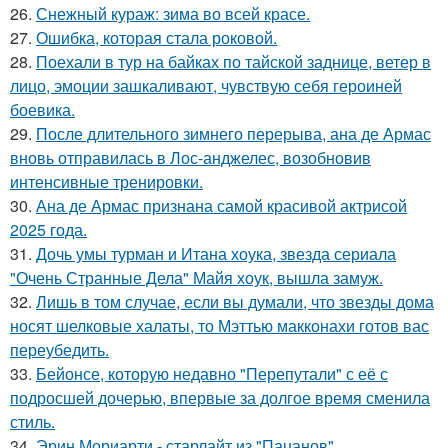
26.
Снежный кураж: зима во всей красе.
27.
Ошибка, которая стала роковой.
28.
Поехали в тур на байках по тайской заднице, ветер в
лицо, эмоции зашкаливают, чувствую себя героиней
боевика.
29.
После длительного зимнего перерыва, ана де Армас
вновь отправилась в Лос-анджелес, возобновив
интенсивные тренировки.
30.
Ана де Армас признана самой красивой актрисой
2025 года.
31.
Дочь умы турман и Итана хоука, звезда сериала
"Очень Странные Дела" Майя хоук, вышла замуж.
32.
Лишь в том случае, если вы думали, что звезды дома
носят шелковые халаты, то Мэттью макконахи готов вас
переубедить.
33.
Бейонсе, которую недавно "Перепутали" с её с
подросшей дочерью, впервые за долгое время сменила
стиль.
34.
Эрин Мориарти - старлайт из "Пацанов".