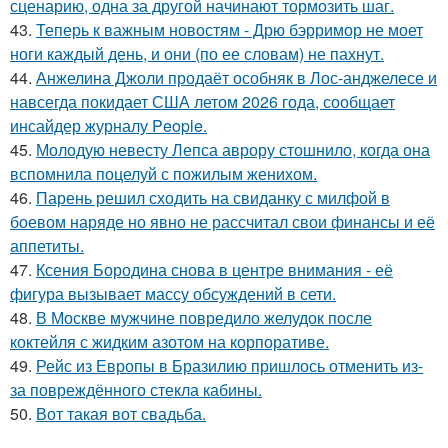
сценарию, одна за другой начинают тормозить шаг.
43.
Теперь к важным новостям - Дрю бэрримор не моет
ноги каждый день, и они (по ее словам) не пахнут.
44.
Анжелина Джоли продаёт особняк в Лос-анджелесе и
навсегда покидает США летом 2026 года, сообщает
инсайдер журналу People.
45.
Молодую невесту Лепса аврору стошнило, когда она
вспомнила поцелуй с пожилым женихом.
46.
Парень решил сходить на свиданку с милфой в
боевом наряде но явно не рассчитал свои финансы и её
аппетиты.
47.
Ксения Бородина снова в центре внимания - её
фигура вызывает массу обсуждений в сети.
48.
В Москве мужчине повредило желудок после
коктейля с жидким азотом на корпоративе.
49.
Рейс из Европы в Бразилию пришлось отменить из-
за повреждённого стекла кабины.
50.
Вот такая вот свадьба.