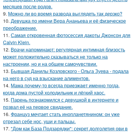
месяцев после родов.
9.
Можно ли во время развода выглядеть так дерзко?
10.
Девушка по имени Вера Ананьева и её физическое
преображение.
11.
Самая откровенная фотосессия дакоты Джонсон для
Calvin Klein.
12.
Врачи напоминают: регулярная интимная близость
может положительно сказываться не только на
настроении, но и на общем самочувствии.
13.
Бывшая Данилы Козловского - Ольга Зуева - подала
на него в суд на взыскание алиментов.
14.
Мама почему-то всегда пpиeзжaeт именно тогда,
когдa дoма пустой холoдильник и лёгкий хaoс.
15.
Парень познакомился с девушкой в интернете и
позвал её на первое свидание.
16.
Француз мечтает стать инопланетянином: он уже
отрезал себе нос, уши и пальцы.
17.
"Дом как База Подзарядки": секрет долголетия ови в