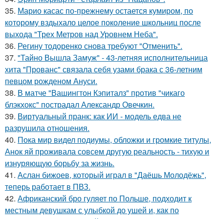
35.
Марио касас по-прежнему остается кумиром, по
которому вздыхало целое поколение школьниц после
выхода "Трех Метров над Уровнем Неба".
36.
Регину тодоренко снова требуют "Отменить".
37.
"Тайно Вышла Замуж" - 43-летняя исполнительница
хита "Прованс" связала себя узами брака с 36-летним
певцом рожденом Ануси.
38.
В матче "Вашингтон Кэпиталз" против "чикаго
блэкхокс" пострадал Александр Овечкин.
39.
Виртуальный пранк: как ИИ - модель едва не
разрушила отношения.
40.
Пока мир видел подиумы, обложки и громкие титулы,
Анок яй проживала совсем другую реальность - тихую и
изнуряющую борьбу за жизнь.
41.
Аслан бижоев, который играл в "Даёшь Молодёжь",
теперь работает в ПВЗ.
42.
Африканский бро гуляет по Польше, подходит к
местным девушкам с улыбкой до ушей и, как по