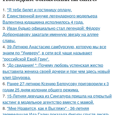
1.
"Я тебе билет и гостиницу оплачу.
2.
Единственной внучке легендарного модельера
Валентина юдашкина исполнилось 4 года.
3.
Иван будько официально стал легендой: Фёдору
Добронравову закатали именную звезду на аллее
славы.
4.
39-Летнюю Анастасию самбурскую, которую мы все
знаем по "Универу", в сети всё чаще называют
"российской Евой Грин".
5.
"До свидания! ": Почему любовь успенская жестко
выставила жениха своей дочери и при чем здесь новый
клип Шнурова.
6.
Ранее 27-летнюю Ксению Белоусову приговорили к 3
годам 25 дням колонии общего режима.
7.
15-Летняя девушка из Сингапура пришла на открытый
кастинг в модельное агентство вместе с мамой.
8.
"Мне Нравится, как я Выгляжу" - 36-летняя
телеведущая Ида Галич показала фигуру спустя десять