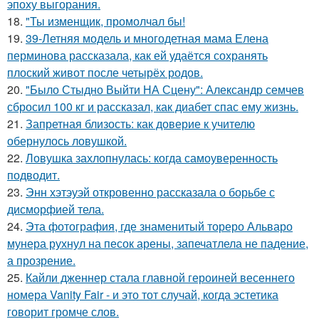
эпоху выгорания.
18.
"Ты изменщик, промолчал бы!
19.
39-Летняя модель и многодетная мама Елена
перминова рассказала, как ей удаётся сохранять
плоский живот после четырёх родов.
20.
"Было Стыдно Выйти НА Сцену": Александр семчев
сбросил 100 кг и рассказал, как диабет спас ему жизнь.
21.
Запретная близость: как доверие к учителю
обернулось ловушкой.
22.
Ловушка захлопнулась: когда самоуверенность
подводит.
23.
Энн хэтэуэй откровенно рассказала о борьбе с
дисморфией тела.
24.
Эта фотография, где знаменитый тореро Альваро
мунера рухнул на песок арены, запечатлела не падение,
а прозрение.
25.
Кайли дженнер стала главной героиней весеннего
номера Vanity Fair - и это тот случай, когда эстетика
говорит громче слов.