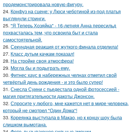
продемонстрировала новую фигуру.
24.
Конфуз на сцене: у Люси чеботиной из-под платья
выглянули стринги.
25.
"Я Теперь Хозяйка" - 16-летняя Анна пересильд
похвасталась тем, что освоила быт и стала
самостоятельной.
26.
Секундная реакция от жуткого финала отделила!
27.
Класс дутым качкам показал!
28.
На стройке своя атмосфера!
29.
Могла бы и подыграть ему.
30.
Фитнес хаус в набережных челнах отметил свой
четвёртый день рождения - и это было супер!
31.
Снесла Суини с пьедестала одной фотосессией -
магия притягательности дакоты Джонсон.
32.
Спросите у любого, мне кажется нет в мире человека,
который не смотрел "Один Дома"!
33.
Кореянка выступала в Макао, но к концу шоу была
слишком вымотана.
34.
Фото, вызывающее сильные эмоции.