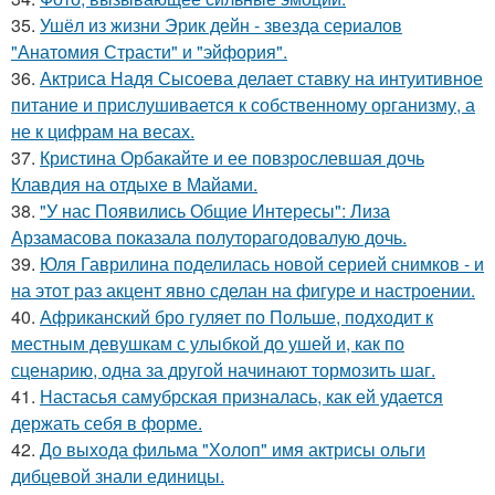
35.
Ушёл из жизни Эрик дейн - звезда сериалов
"Анатомия Страсти" и "эйфория".
36.
Актриса Надя Сысоева делает ставку на интуитивное
питание и прислушивается к собственному организму, а
не к цифрам на весах.
37.
Кристина Орбакайте и ее повзрослевшая дочь
Клавдия на отдыхе в Майами.
38.
"У нас Появились Общие Интересы": Лиза
Арзамасова показала полуторагодовалую дочь.
39.
Юля Гаврилина поделилась новой серией снимков - и
на этот раз акцент явно сделан на фигуре и настроении.
40.
Африканский бро гуляет по Польше, подходит к
местным девушкам с улыбкой до ушей и, как по
сценарию, одна за другой начинают тормозить шаг.
41.
Настасья самубрская призналась, как ей удается
держать себя в форме.
42.
До выхода фильма "Холоп" имя актрисы ольги
дибцевой знали единицы.