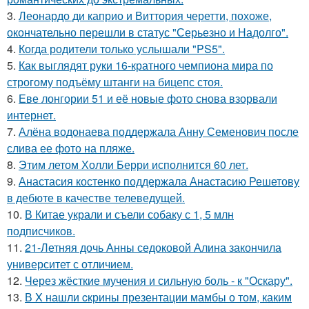
3.
Леонардо ди каприо и Виттория черетти, похоже,
окончательно перешли в статус "Серьезно и Надолго".
4.
Когда родители только услышали "PS5".
5.
Как выглядят руки 16-кратного чемпиона мира по
строгому подъёму штанги на бицепс стоя.
6.
Еве лонгории 51 и её новые фото снова взорвали
интернет.
7.
Алёна водонаева поддержала Анну Семенович после
слива ее фото на пляже.
8.
Этим летом Холли Берри исполнится 60 лет.
9.
Анастасия костенко поддержала Анастасию Решетову
в дебюте в качестве телеведущей.
10.
В Китае украли и съели собаку с 1, 5 млн
подписчиков.
11.
21-Летняя дочь Анны седоковой Алина закончила
университет с отличием.
12.
Через жёсткие мучения и сильную боль - к "Оскару".
13.
В X нашли cкрины презентации мамбы о том, каким