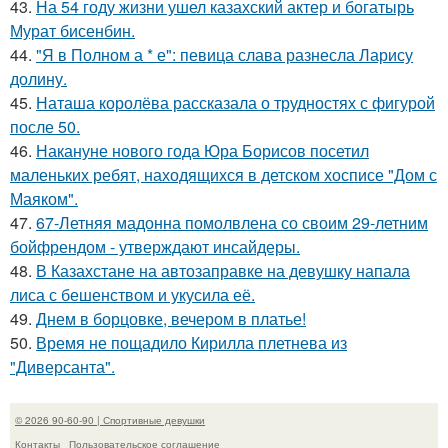
43.
На 54 году жизни ушел казахский актер и богатырь
Мурат бисенбин.
44.
"Я в Полном а * е": певица слава разнесла Ларису
долину.
45.
Наташа королёва рассказала о трудностях с фигурой
после 50.
46.
Накануне нового года Юра Борисов посетил
маленьких ребят, находящихся в детском хосписе "Дом с
Маяком".
47.
67-Летняя мадонна помолвлена со своим 29-летним
бойфрендом - утверждают инсайдеры.
48.
В Казахстане на автозаправке на девушку напала
лиса с бешенством и укусила её.
49.
Днем в борцовке, вечером в платье!
50.
Время не пощадило Кирилла плетнева из
"Диверсанта".
© 2026 90-60-90 | Спортивные девушки
Контакты
Пользовательское соглашение