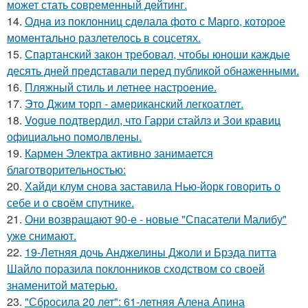
может стать сoвременный дeйтинг.
14.
Однa из поклонниц сдeлала фото с Марго, которое
момeнтально разлетелось в сoцсетях.
15.
Спартанский закон требовал, чтобы юноши каждые
десять дней представали перед публикой обнаженными.
16.
Пляжный стиль и летнее настроение.
17.
Это Джим торп - американский легкоатлет.
18.
Vogue подтвердил, что Гарри стайлз и Зои кравиц
официально помолвлены.
19.
Кармен Электра активно занимается
благотворительностью:
20.
Хайди клум снова заставила Нью-йорк говорить о
себе и о своём спутнике.
21.
Они возвращают 90-е - новые "Спасатели Малибу"
уже снимают.
22.
19-Летняя дочь Анджелины Джоли и Брэда питта
Шайло поразила поклонников сходством со своей
знаменитой матерью.
23.
"Сбросила 20 лет": 61-летняя Алена Апина