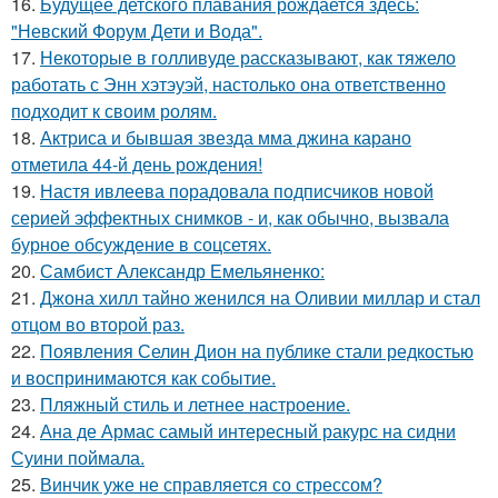
16.
Будущее детского плавания рождается здесь:
"Невский Форум Дети и Вода".
17.
Некоторые в голливуде рассказывают, как тяжело
работать с Энн хэтэуэй, настолько она ответственно
подходит к своим ролям.
18.
Актриса и бывшая звезда мма джина карано
отметила 44-й день рождения!
19.
Настя ивлеева порадовала подписчиков новой
серией эффектных снимков - и, как обычно, вызвала
бурное обсуждение в соцсетях.
20.
Самбист Александр Емельяненко:
21.
Джона хилл тайно женился на Оливии миллар и стал
отцом во второй раз.
22.
Появления Селин Дион на публике стали редкостью
и воспринимаются как событие.
23.
Пляжный стиль и летнее настроение.
24.
Ана де Армас самый интересный ракурс на сидни
Суини поймала.
25.
Винчик уже не справляется со стрессом?