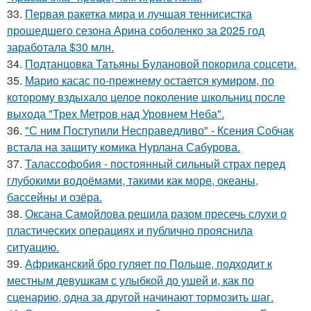
33.
Первая ракетка мира и лучшая теннисистка
прошедшего сезона Арина соболенко за 2025 год
заработала $30 млн.
34.
Подтанцовка Татьяны Булановой покорила соцсети.
35.
Марио касас по-прежнему остается кумиром, по
которому вздыхало целое поколение школьниц после
выхода "Трех Метров над Уровнем Неба".
36.
"С ним Поступили Несправедливо" - Ксения Собчак
встала на защиту комика Нурлана Сабурова.
37.
Талассофобия - постоянный сильный страх перед
глубокими водоёмами, такими как море, океаны,
бассейны и озёра.
38.
Оксана Самойлова решила разом пресечь слухи о
пластических операциях и публично прояснила
ситуацию.
39.
Африканский бро гуляет по Польше, подходит к
местным девушкам с улыбкой до ушей и, как по
сценарию, одна за другой начинают тормозить шаг.