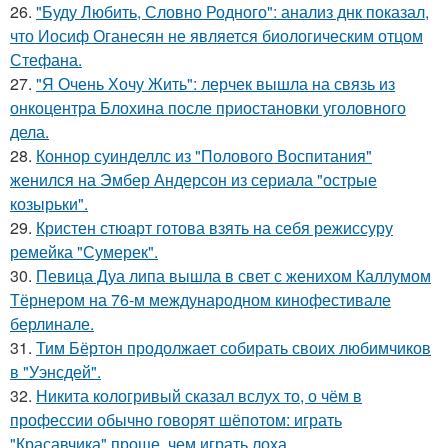
26.
"Буду Любить, Словно Родного": анализ днк показал,
что Иосиф Оганесян не является биологическим отцом
Стефана.
27.
"Я Очень Хочу Жить": лерчек вышла на связь из
онкоцентра Блохина после приостановки уголовного
дела.
28.
Коннор суинделлс из "Полового Воспитания"
женился на Эмбер Андерсон из сериала "острые
козырьки".
29.
Кристен стюарт готова взять на себя режиссуру
ремейка "Сумерек".
30.
Певица Дуа липа вышла в свет с женихом Каллумом
Тёрнером на 76-м международном кинофестивале
берлинале.
31.
Тим Бёртон продолжает собирать своих любимчиков
в "Уэнсдей".
32.
Никита кологривый сказал вслух то, о чём в
профессии обычно говорят шёпотом: играть
"Красавчика" проще, чем играть лоха.