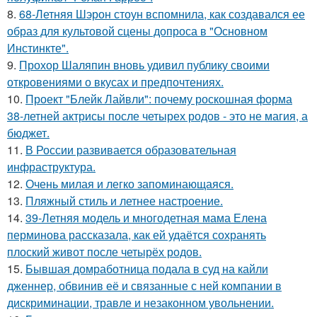
8.
68-Летняя Шэрон стоун вспомнила, как создавался ее
образ для культовой сцены допроса в "Основном
Инстинкте".
9.
Прохор Шаляпин вновь удивил публику своими
откровениями о вкусах и предпочтениях.
10.
Проект "Блейк Лайвли": почему роскошная форма
38-летней актрисы после четырех родов - это не магия, а
бюджет.
11.
В России развивается образовательная
инфраструктура.
12.
Очень милая и легко запоминающаяся.
13.
Пляжный стиль и летнее настроение.
14.
39-Летняя модель и многодетная мама Елена
перминова рассказала, как ей удаётся сохранять
плоский живот после четырёх родов.
15.
Бывшая домработница подала в суд на кайли
дженнер, обвинив её и связанные с ней компании в
дискриминации, травле и незаконном увольнении.