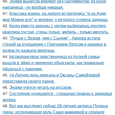
40.
Энджи вынесла вердикт без сантиментов: из Бони
наездница - ну вообще никакая.
41.
Классика жанра, на дороге встретились "я на Ауди,
мне Можно всё" и человек, у которого сгорела задница.
42.
Когда вместо аренды с уютом выбираешь ипотеку:
квартира пустая, стены голые, мебель - только мечтать.
43.
"Лучше с Дедом, чем с Сыном" - Аврора встала
стеной за отношения с Григорием Лепсом и разницу в
возрасте назвала мелочью.
44.
Ысокоранговая девственница из полной семьи
вышла в эфир и уверенно объяснила, как правильно
общаться с парнями.
45.
14-Летняя дочь джигана и Оксаны Самойловой
представила своего парня.
46.
Энджи учится читать на русском.
47.
Состояние ухудшается - страшная правда о здоровье
актера.
48.
Вот как выглядит сейчас 29-летняя актриса Полина
гренц, исполнившая роль Саши мамаевой в сериале