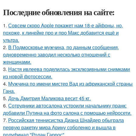
Последние обновления на сайте:
1.
Совсем скоро Apple покажет нам 18-е айфоны, но,
похоже, к линейке про и про Макс добавится ещё и
ультра.
2.
В Подмосковье мужчина, по данным сообщения,
одновременно заводил несколько отношений с
женщинами.
3.
Настя ивлеева поделилась эксклюзивными снимками
из новой фотосессии.
4.
Мужчина по имени мистер Вад из африканской страны
Гана.
5.
Дочь Дмитрия Маликова весит 45 кг.
6.
Сотрудники автосалона устроили начальнику пранк:
добавили Путина на фото салона с помощью нейросети.
7.
Российская теннисистка Диана Шнайдер обыграла
первую ракетку мира Арину соболенко и вышла в
полуфинал "Ролан Гаррос".