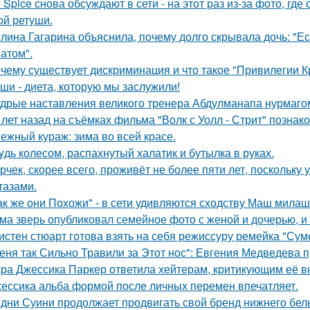
e Spice снова обсуждают в сети - на этот раз из-за фото, гд
ой ретуши.
лина Гагарина объяснила, почему долго скрывала дочь: "Ес
атом".
чему существует дискриминация и что такое "Привилегии 
ши - диета, которую мы заслужили!
дрые наставления великого тренера Абдулманапа нурмаго
 лет назад на съёмках фильма "Волк с Уолл - Стрит" позна
ежный кураж: зима во всей красе.
yдь колесом, распахнутый халатик и бутылка в руках.
рчек, скорее всего, проживёт не более пяти лет, поскольку 
тазами.
ак же они Похожи" - в сети удивляются сходству Маш милаш
ма зверь опубликовал семейное фото с женой и дочерью, и
истен стюарт готова взять на себя режиссуру ремейка "Сум
еня так Сильно Травили за Этот нос": Евгения Медведева п
ра Джессика Паркер ответила хейтерам, критикующим её вн
ессика альба формой после личных перемен впечатляет.
дни Суини продолжает продвигать свой бренд нижнего бель