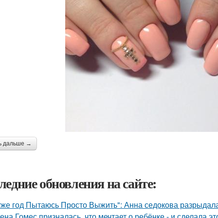
ь дальше →
ледние обновления на сайте:
уже год Пытаюсь Просто Выжить": Анна седокова разрыдалас
ена Гомес призналась, что мечтает о ребёнке - и сделала эт