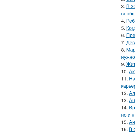
3.
В 2
вообщ
4.
Реб
5.
Ког
6.
Пре
7.
Дев
8.
Мар
нужно 
9.
Жит
10.
Ак
11.
На
карье
12.
Ал
13.
Ан
14.
Вр
но и 
15.
Ан
16.
В 