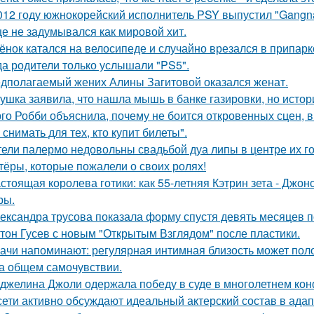
012 году южнокорейский исполнитель PSY выпустил "Gangna
е не задумывался как мировой хит.
ёнок катался на велосипеде и случайно врезался в припар
да родители только услышали "PS5".
дполагаемый жених Алины Загитовой оказался женат.
ушка заявила, что нашла мышь в банке газировки, но ист
го Робби объяснила, почему не боится откровенных сцен, в 
снимать для тех, кто купит билеты".
ели палермо недовольны свадьбой дуа липы в центре их го
тёры, которые пожалели о своих ролях!
стоящая королева готики: как 55-летняя Кэтрин зета - Джон
ры.
ександра трусова показала форму спустя девять месяцев п
тон Гусев с новым "Открытым Взглядом" после пластики.
ачи напоминают: регулярная интимная близость может поло
на общем самочувствии.
джелина Джоли одержала победу в суде в многолетнем ко
сети активно обсуждают идеальный актерский состав в ада