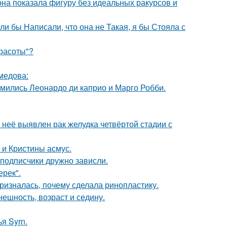
е она показала фигуру без идеальных ракурсов и
ли бы Написали, что она не Такая, я бы Стояла с
Красоты"?
медова:
комились Леонардо ди каприо и Марго Робби.
у неё выявлен рак желудка четвёртой стадии с
 и Кристины асмус.
 подписчики дружно зависли.
ерек".
ризналась, почему сделала ринопластику.
ешность, возраст и седину.
я Syrn.