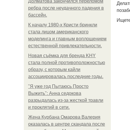
Долматова закончился переломом
Делат
ребра после неудачного падения в
позаб
бассейн.
Ищете
К началу 1980-х Кристи бринкли
стала лицом американского
моделинга и главным воплощением
естественной привлекательности.
Новая съёмка для бренда KHY
стала полной противоположностью
образу, с которым кайли
ассоциировалась последние годы.
"Я уже год Пытаюсь Просто
Выжить": Анна седокова
разрыдалась из-за жесткой травли
и проклятий в сети.
Жена Курбана Омарова Валерия
оказалась в центре скандала после