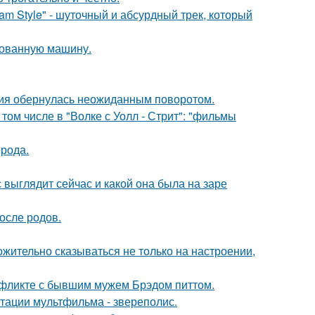
m Style" - шуточный и абсурдный трек, который
кованную машину.
ория обернулась неожиданным поворотом.
том числе в "Волке с Уолл - Стрит": "фильмы
рода.
с выглядит сейчас и какой она была на заре
осле родов.
жительно сказываться не только на настроении,
нфликте с бывшим мужем Брэдом питтом.
птации мультфильма - звереполис.