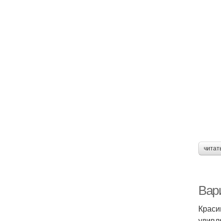
читат
Вар
Краси
удивл