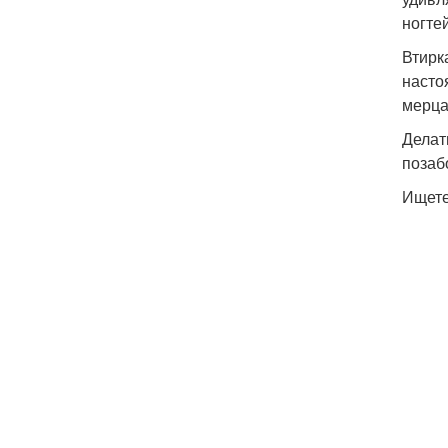
ногте
Втирк
насто
мерца
Делат
позаб
Ищете