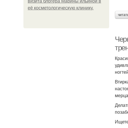
визита блогера Марины ильиной в
её косметологическую клинику.
читат
Чер
тре
Краси
удивл
ногте
Втирк
насто
мерца
Делат
позаб
Ищете