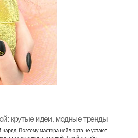
ой: крутые идеи, модные тренды
 наряд. Поэтому мастера нейл-арта не устают
ов стал маникюр с втиркой. Такой дизайн