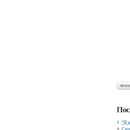
читат
Пос
1.
"Я 
2.
Сел